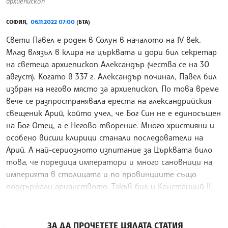
архиепископ
СОФИЯ,
06.11.2022 07:00
(БТА)
Свети Павел е роден в Солун в началото на IV век.
Млад влязъл в клира на църквата и дори бил секретар
на светеца архиепископ Александър (чества се на 30
август). Когато в 337 г. Александър починал, Павел бил
избран на негово място за архиепископ. По това време
вече се разпространявала ереста на александрийския
свещеник Арий, който учел, че Бог Син не е единосъщен
на Бог Отец, а е Негово творение. Много християни и
особено висши клирици станали последователи на
Арий. А най-сериозното изпитание за Църквата било
това, че поредица императори и много сановници на
империята в столицата и по провинциите също
поддържали арианството. Такъв бил и Констанций II,
синът на свети Константин Велики.
/АКМ/
ЗА ДА ПРОЧЕТЕТЕ ЦЯЛАТА СТАТИЯ