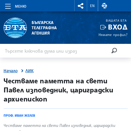
RIGHTMENU.SOCIAL
ВАЛУТНИ КУР
EN
МЕНЮ
ВАШАТА БТА
БЪЛГАРСКА
ВХОД
ТЕЛЕГРАФНА
АГЕНЦИЯ
Нямате профил?
Въведете ключова дума или израз
Търсене
ТЪРСЕН
Начало
ЛИК
site.bta
Честваме паметта на свети
Павел изповедник, цариградски
архиепископ
ПРОФ. ИВАН ЖЕЛЕВ
Честваме паметта на свети Павел изповедник, цариградски