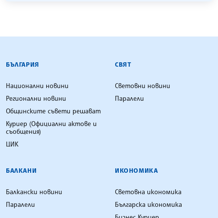
БЪЛГАРСКА ТЕЛЕГРАФНА АГЕНЦИЯ
БЪЛГАРИЯ
СВЯТ
Национални новини
Световни новини
Регионални новини
Паралели
Общинските съвети решават
Куриер (Официални актове и
съобщения)
ЦИК
БАЛКАНИ
ИКОНОМИКА
Балкански новини
Световна икономика
Паралели
Българска икономика
Бизнес Куриер