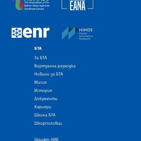
MINDS Media Innovatio
European Newsroom
БТА
За БТА
Виртуална разходка
Новини за БТА
Мисия
История
Документи
Кариери
Школа БТА
Шкорпиловци
Шрифт ЛИК