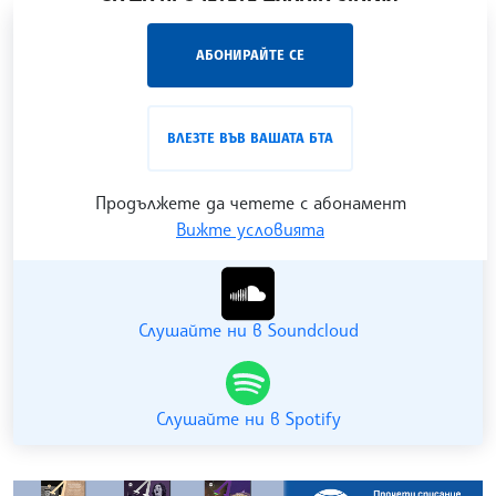
„Час ЛИК“ на БТА е мястото за срещи отблизо с
АБОНИРАЙТЕ СЕ
лицата на българската култура, наука,
образование и религия. Подкастът може да бъде
проследен в
интернет страницата
и в
YouTube
ВЛЕЗТЕ ВЪВ ВАШАТА БТА
канала на БТА
.
Продължете да четете с абонамент
Вижте условията
Гледайте ни в YouTube
Слушайте ни в Soundcloud
Слушайте ни в Spotify