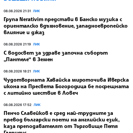
08.08.2026 21:31
ЛИК
Група Nerativim представи в Банско музика с
ориенталско вдъхновение, западноевропейско
влияние и джаз
08.08.2026 21:19
ЛИК
С водосвет за здраве започна съборът
„Пантеле“ в Земен
08.08.2026 18:21
ЛИК
Чудотворната Хавайска мироточива Иверска
икона на Пресвета Богородица бе посрещната
с литийно шествие в Ловеч
08.08.2026 17:52
ЛИК
Пенчо Славейков е сред най-трудните за
превод български поети на английски език,
каза преподавателят от Търговище Петя
Глеридис