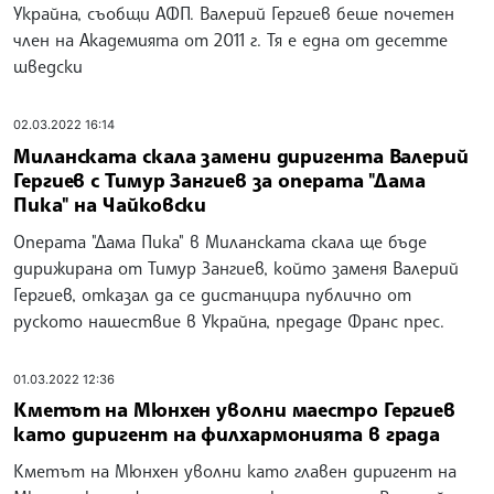
Украйна, съобщи АФП. Валерий Гергиев беше почетен
член на Академията от 2011 г. Тя е една от десетте
шведски
02.03.2022 16:14
Миланската скала замени диригента Валерий
Гергиев с Тимур Зангиев за операта "Дама
Пика" на Чайковски
Операта "Дама Пика" в Миланската скала ще бъде
дирижирана от Тимур Зангиев, който заменя Валерий
Гергиев, отказал да се дистанцира публично от
руското нашествие в Украйна, предаде Франс прес.
01.03.2022 12:36
Кметът на Мюнхен уволни маестро Гергиев
като диригент на филхармонията в града
Кметът на Мюнхен уволни като главен диригент на