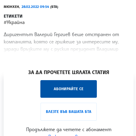
МЮНХЕН,
28.02.2022 09:54
(БТА)
ЕТИКЕТИ
#Украйна
Диригентът Валерий Гергиев беше отстранен от
компанията, която се грижеше за интересите му,
заради връзките му с руския президент Владимир
Путин, предаде Асошиейтед прес.
/ТС/
ЗА ДА ПРОЧЕТЕТЕ ЦЯЛАТА СТАТИЯ
„Час ЛИК“ на БТА е мястото за срещи отблизо с
АБОНИРАЙТЕ СЕ
лицата на българската култура, наука,
образование и религия. Подкастът може да бъде
проследен в
интернет страницата
и в
YouTube
ВЛЕЗТЕ ВЪВ ВАШАТА БТА
канала на БТА
.
Продължете да четете с абонамент