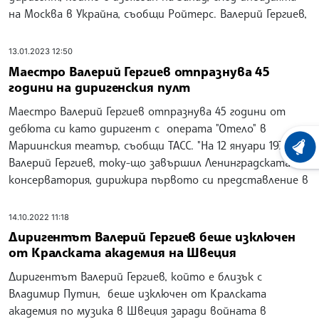
на Москва в Украйна, съобщи Ройтерс. Валерий Гергиев,
13.01.2023 12:50
Маестро Валерий Гергиев отпразнува 45
години на диригенския пулт
Маестро Валерий Гергиев отпразнува 45 години от
дебюта си като диригент с операта "Отело" в
Мариинския театър, съобщи ТАСС. "На 12 януари 1978 г.
ХРОНО
Валерий Гергиев, току-що завършил Ленинградската
консерватория, дирижира първото си представление в
14.10.2022 11:18
Диригентът Валерий Гергиев беше изключен
от Кралската академия на Швеция
Диригентът Валерий Гергиев, който е близък с
Владимир Путин, беше изключен от Кралската
академия по музика в Швеция заради войната в