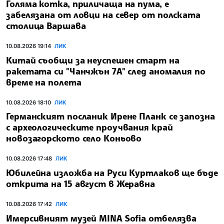
Голяма котка, приличаща на пума, е
забелязана от ловци на север от полската
столица Варшава
10.08.2026 19:14
ЛИК
Китай съобщи за неуспешен старт на
ракетата си "Чанчжън 7A" след аномалия по
време на полета
10.08.2026 18:10
ЛИК
Германският посланик Ирене Планк се запозна
с археологическите проучвания край
новозагорското село Коньово
10.08.2026 17:48
ЛИК
Юбилейна изложба на Руси Куртлаков ще бъде
открита на 15 август в Жеравна
10.08.2026 17:42
ЛИК
Имерсивният музей MINA Sofia отбелязва