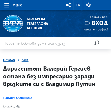
RIGHTMENU.SOCIAL
ВАЛУТНИ КУР
EN
МЕНЮ
ВАШАТА БТА
БЪЛГАРСКА
ВХОД
ТЕЛЕГРАФНА
АГЕНЦИЯ
Нямате профил?
Въведете ключова дума или израз
Търсене
ТЪРСЕН
Начало
ЛИК
site.bta
Диригентът Валерий Гергиев
остана без импресарио заради
връзките си с Владимир Путин
ТЕОДОРА СЛАВЯНОВА
Снимка: АП