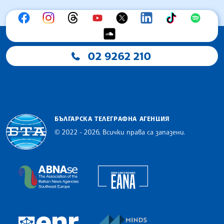
02 9262 210
БЪЛГАРСКА ТЕЛЕГРАФНА АГЕНЦИЯ
© 2022 - 2026, Всички права са запазени.
Българска телеграфна агенция
European Alliance of N
The Assocoation of the Balkan News Agencies S
MINDS Media Innovatio
European Newsroom