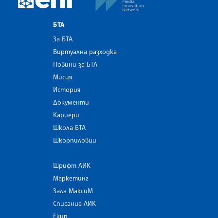
БТА
За БТА
Виртуална разходка
Новини за БТА
Мисия
История
Документи
Кариери
Школа БТА
Шкорпиловци
Шрифт ЛИК
Маркетинг
Зала МаксиМ
Списание ЛИК
Екип