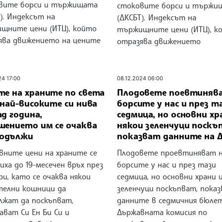
вите борси и тържищата
стоковите борси и тържи
). Индексът на
(ДКСБТ). Индексът на
щните цени (ИТЦ), който
тържищните цени (ИТЦ), к
ява движението на цените
отразява движението
24 17:00
08.12.2024 06:00
те на храните по света
Плодовете поевтиняв
 най-високите си нива
борсите у нас и през т
д година,
седмица, но основни хр
шението им се очаква
някои зеленчуци поскъ
родължи
показват данните на 
вните цени на храните се
Плодовете проевтиняват 
ха до 19-месечен връх през
борсите у нас и през тази
и, като се очаква някои
седмица, но основни храни 
телни кошници да
зеленчуци поскъпват, пока
лжат да поскъпват,
данните в седмичния бюле
ават Си Ен Би Си и
Държавната комисия по