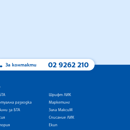
02 9262 210
За контакти
А
БТА
Шрифт ЛИК
туална разходка
Маркетинг
ини за БТА
Зала МаксиМ
rk
сия
Списание ЛИК
тория
Екип