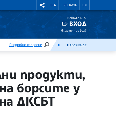
УТНИ КУРСОВЕ
RIGHTMENU.SOCIAL
БТА
ПРЕСКЛУБ
EN
ВАШАТА БТА
ВХОД
Нямате профил?
Подробно търсене
НАВСЯКЪДЕ
ТЪРСЕНЕ
ЕМИСИЯ
лни продукти,
на борсите у
 на ДКСБТ