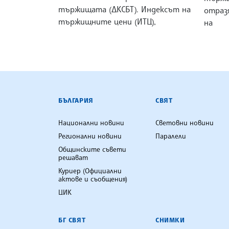
тържищата (ДКСБТ). Индексът на
отраз
тържищните цени (ИТЦ),
на
БЪЛГАРСКА ТЕЛЕГРАФНА АГ
БЪЛГАРИЯ
СВЯТ
Национални новини
Световни новини
Регионални новини
Паралели
Общинските съвети
решават
Куриер (Официални
актове и съобщения)
ЦИК
БГ СВЯТ
СНИМКИ