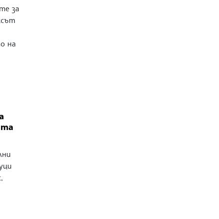
те за
ксът
,
о на
а
ита
лни
уци
,