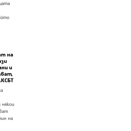
щата
ойто
ат на
ази
ани и
пват,
ДКСБТ
на
и някои
зват
тин на