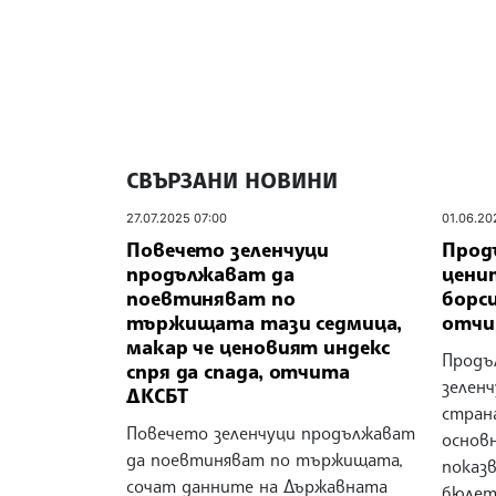
СВЪРЗАНИ НОВИНИ
27.07.2025 07:00
01.06.20
Повечето зеленчуци
Прод
продължават да
цени
поевтиняват по
борс
тържищата тази седмица,
отчи
макар че ценовият индекс
Продъ
спря да спада, отчита
зелен
ДКСБТ
страна
Повечето зеленчуци продължават
основ
да поевтиняват по тържищата,
показ
сочат данните на Държавната
бюлет