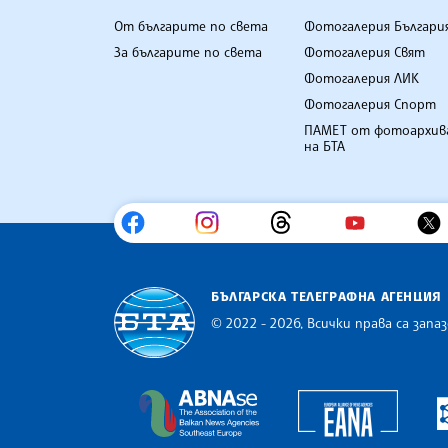
От българите по света
Фотогалерия Българи
За българите по света
Фотогалерия Свят
Фотогалерия ЛИК
Фотогалерия Спорт
ПАМЕТ от фотоархив
на БТА
БЪЛГАРСКА ТЕЛЕГРАФНА АГЕНЦИЯ
© 2022 - 2026, Всички права са запаз
Българска телеграфна агенция
Europe
The Assocoation of the Balkan