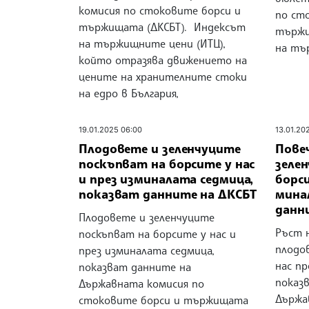
комисия по стоковите борси и
по ст
тържищата (ДКСБТ). Индексът
тържи
на тържищните цени (ИТЦ),
на тъ
който отразява движението на
цените на хранителните стоки
на едро в България,
19.01.2025 06:00
13.01.20
Плодовете и зеленчуците
Пове
поскъпват на борсите у нас
зелен
и през изминалата седмица,
борси
показват данните на ДКСБТ
мина
данн
Плодовете и зеленчуците
Ръст 
поскъпват на борсите у нас и
плодов
през изминалата седмица,
нас п
показват данните на
показ
Държавната комисия по
Държа
стоковите борси и тържищата