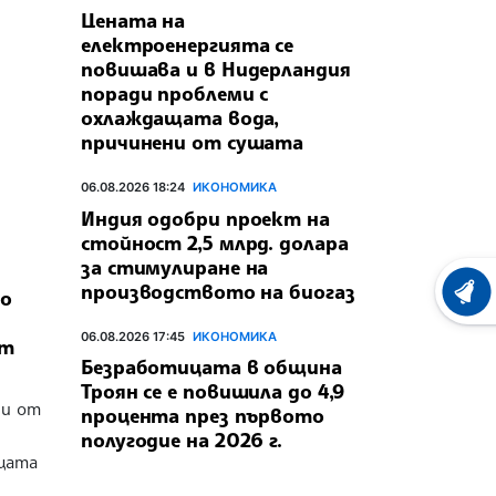
Цената на
електроенергията се
повишава и в Нидерландия
поради проблеми с
охлаждащата вода,
причинени от сушата
06.08.2026 18:24
ИКОНОМИКА
Индия одобри проект на
стойност 2,5 млрд. долара
за стимулиране на
производството на биогаз
по
ХРОНО
06.08.2026 17:45
ИКОНОМИКА
ат
Безработицата в община
Троян се е повишила до 4,9
ни от
процента през първото
полугодие на 2026 г.
щата