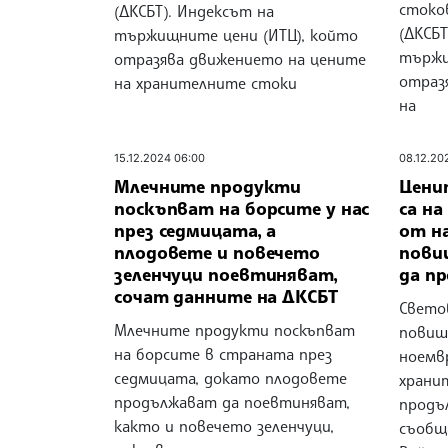
стоко
(ДКСБТ). Индексът на
(ДКСБТ
тържищните цени (ИТЦ), който
тържи
отразява движението на цените
отраз
на хранителните стоки
на
15.12.2024 06:00
08.12.20
Млечните продукти
Цени
поскъпват на борсите у нас
са на
през седмицата, а
от на
плодовете и повечето
пови
зеленчуци поевтиняват,
да п
сочат данните на ДКСБТ
Свето
Млечните продукти поскъпват
повиши
на борсите в страната през
ноемвр
седмицата, докато плодовете
храни
продължават да поевтиняват,
продъ
както и повечето зеленчуци,
съобщ