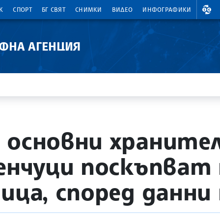
ВАЛ
К
СПОРТ
БГ СВЯТ
СНИМКИ
ВИДЕО
ИНФОГРАФИКИ
АФНА АГЕНЦИЯ
 основни храните
ленчуци поскъпват 
ица, според данни