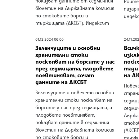
показват данните от седмичния
Ройтер
бюлетин на Държавната комисия
пазар
по стоковите борси и
индек
тържищата (ДКСБТ). Индексът
01.12.2024 06:00
24.11.20
Зеленчуците и основни
Всичк
хранителни стоки
изкл
поскъпват на борсите у нас
поск
през седмицата, плодовете
тази
поевтиняват, сочат
на Д
данните на ДКСБТ
Повеч
Зеленчуците и повечето основни
стран
хранителни стоки поскъпват на
седми
борсите у нас през седмицата, а
седми
плодовете поевтиняват,
Държа
показват данните в седмичния
стоко
бюлетин на Държавната комисия
(ДКСБТ
по стоковите борси и
тържи