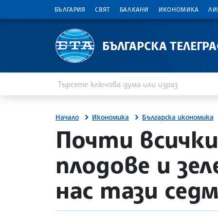
БЪЛГАРИЯ
СВЯТ
БАЛКАНИ
ИКОНОМИКА
ЛИ
БЪЛГАРСКА ТЕЛЕГР
Въведете ключова дума или израз
Търсене
Начало
Икономика
Българска икономика
site.bta
Почти всички
плодове и зе
нас тази седм