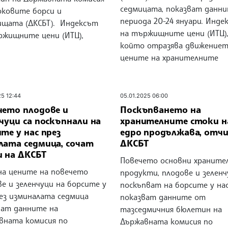
седмицата, показват данни
оковите борси и
периода 20-24 януари. Инде
щата (ДКСБТ). Индексът
на тържищните цени (ИТЦ)
ржищните цени (ИТЦ),
който отразява движениет
цените на хранителните
25 12:44
05.01.2025 06:00
чето плодове и
Поскъпването на
чуци са поскъпнали на
хранителните стоки н
те у нас през
едро продължава, отч
лата седмица, сочат
ДКСБТ
и на ДКСБТ
Повечето основни храните
на цените на повечето
продукти, плодове и зеленч
е и зеленчуци на борсите у
поскъпват на борсите у нас
рез изминалата седмица
показват данните от
ват данните на
тазседмичния бюлетин на
вната комисия по
Държавната комисия по