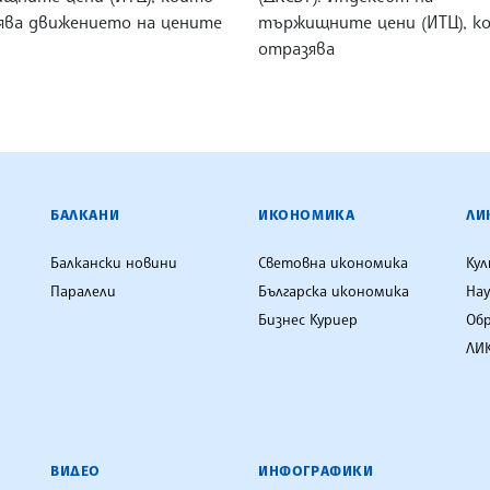
ява движението на цените
тържищните цени (ИТЦ), к
отразява
ЕНЦИЯ
БАЛКАНИ
ИКОНОМИКА
ЛИ
Балкански новини
Световна икономика
Ку
Паралели
Българска икономика
Нау
Бизнес Куриер
Об
ЛИК
ВИДЕО
ИНФОГРАФИКИ