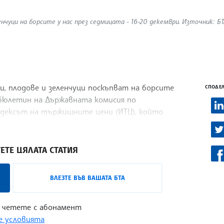
нчуци на борсите у нас през седмицата - 16-20 декември. Източник: Б
, плодове и зеленчуци поскъпват на борсите
СПОДЕЛ
 бюлетин на Държавната комисия по
ндексът на тържищните цени (ИТЦ), който
ЕТЕ ЦЯЛАТА СТАТИЯ
ВЛЕЗТЕ ВЪВ ВАШАТА БТА
 четете с абонамент
 условията