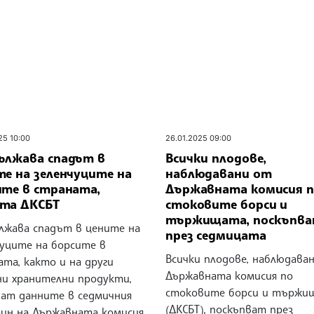
25 10:00
26.01.2025 09:00
ължава спадът в
Всички плодове,
те на зеленчуците на
наблюдавани от
ите в страната,
Държавната комисия 
та ДКСБТ
стоковите борси и
тържищата, поскъпв
лжава спадът в цените на
през седмицата
чуците на борсите в
Всички плодове, наблюдава
та, както и на други
Държавната комисия по
ни хранителни продукти,
стоковите борси и тържи
ват данните в седмичния
(ДКСБТ), поскъпват през
ин на Държавната комисия