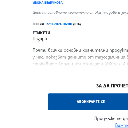
ИВОНА ВЕЛИЧКОВА
Цени на основните хранителни стоки, плодове и зеле
СОФИЯ,
22.12.2024 06:00
(БТА)
ЕТИКЕТИ
Пазари
Почти всички основни хранителни продукти
у нас, показват данните от тазседмичния
стоковите борси и тържищата (ДКСБТ). И
отразява
/ЕС/
ЗА ДА ПРОЧЕТ
АБОНИРАЙТЕ СЕ
Продължете да
Вижте