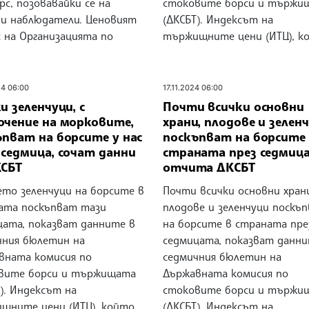
с, позовавайки се на
стоковите борси и тържи
ни наблюдатели. Ценовият
(ДКСБТ). Индексът на
с на Организацията по
тържищните цени (ИТЦ), к
24 06:00
17.11.2024 06:00
и зеленчуци, с
Почти всички основни
ючение на морковите,
храни, плодове и зелен
ъпват на борсите у нас
поскъпват на борсите
 седмица, сочат данни
страната през седмиц
КСБТ
отчита ДКСБТ
ето зеленчуци на борсите в
Почти всички основни храни
ата поскъпват тази
плодове и зеленчуци поскъ
цата, показват данните в
на борсите в страната пре
чния бюлетин на
седмицата, показват данни
вната комисия по
седмичния бюлетин на
вите борси и тържищата
Държавната комисия по
). Индексът на
стоковите борси и тържи
щните цени (ИТЦ), който
(ДКСБТ). Индексът на