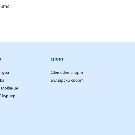
ойто
К
СПОРТ
лтура
Световен спорт
ка
Български спорт
разование
 Куриер