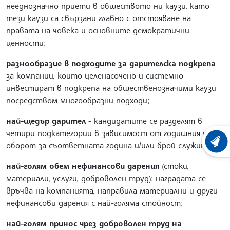
нееднозначно приети в обществото ни каузи, като
тези каузи са свързани главно с отстояване на
правата на човека и основните демократични
ценности;
разнообразие в подходите за дарителска подкрепа
-
за компании, които целенасочено и системно
инвестират в подкрепа на общественозначими каузи
посредством многообразни подходи;
най-щедър дарител
- кандидатите се разделят в
четири подкатегории в зависимост от годишния им
ХРОНО
оборот за съответната година и/или брой служители;
най-голям обем нефинансови дарения
(стоки,
материали, услуги, доброволен труд): наградата се
връчва на компанията, направила материални и други
нефинансови дарения с най-голяма стойност;
най-голям принос чрез доброволен труд на