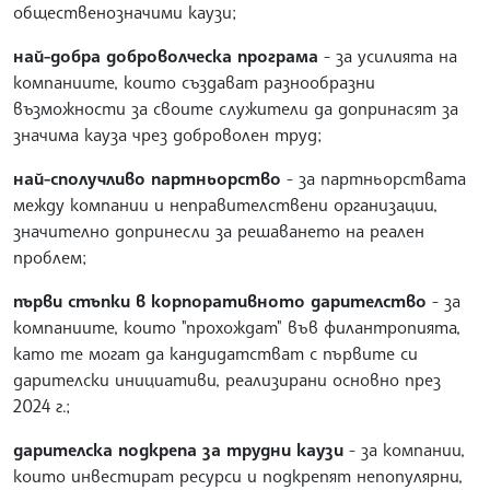
общественозначими каузи;
най-добра доброволческа програма
- за усилията на
компаниите, които създават разнообразни
възможности за своите служители да допринасят за
значима кауза чрез доброволен труд;
най-сполучливо партньорство
- за партньорствата
между компании и неправителствени организации,
значително допринесли за решаването на реален
проблем;
първи стъпки в корпоративното дарителство
- за
компаниите, които "прохождат" във филантропията,
като те могат да кандидатстват с първите си
дарителски инициативи, реализирани основно през
2024 г.;
дарителска подкрепа за трудни каузи
- за компании,
които инвестират ресурси и подкрепят непопулярни,