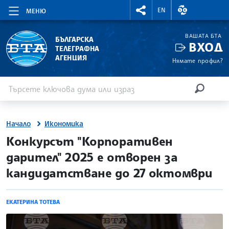
RIGHTMENU.SOCIAL
ВАЛУТНИ КУР
EN
МЕНЮ
ВАШАТА БТА
БЪЛГАРСКА
ВХОД
ТЕЛЕГРАФНА
АГЕНЦИЯ
Нямате профил?
Въведете ключова дума или израз
Търсене
ТЪРСЕН
Начало
Икономика
site.bta
Конкурсът "Корпоративен
дарител" 2025 е отворен за
кандидатстване до 27 октомври
ЕКАТЕРИНА ТОТЕВА