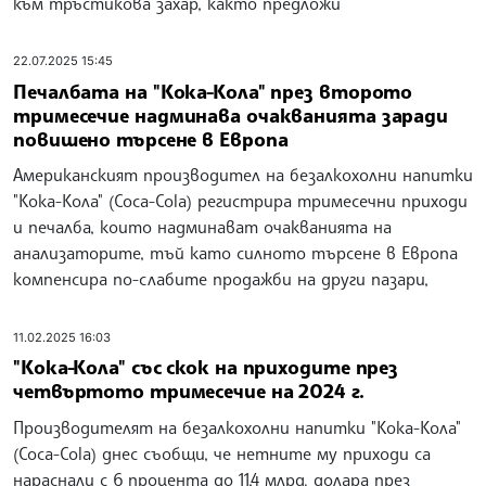
към тръстикова захар, както предложи
22.07.2025 15:45
Печалбата на "Кока-Кола" през второто
тримесечие надминава очакванията заради
повишено търсене в Европа
Американският производител на безалкохолни напитки
"Кока-Кола" (Coca-Cola) регистрира тримесечни приходи
и печалба, които надминават очакванията на
анализаторите, тъй като силното търсене в Европа
компенсира по-слабите продажби на други пазари,
11.02.2025 16:03
"Кока-Кола" със скок на приходите през
четвъртото тримесечие на 2024 г.
Производителят на безалкохолни напитки "Кока-Кола"
(Coca-Cola) днес съобщи, че нетните му приходи са
нараснали с 6 процента до 11,4 млрд. долара през