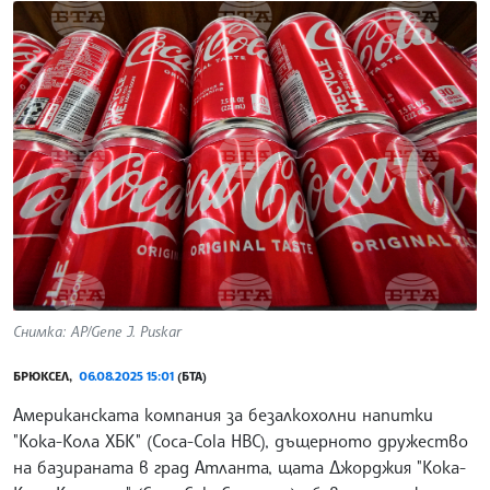
Снимка: AP/Gene J. Puskar
БРЮКСЕЛ,
06.08.2025 15:01
(БТА)
Американската компания за безалкохолни напитки
"Кока-Кола ХБК" (Coca-Cola HBC), дъщерното дружество
на базираната в град Атланта, щата Джорджия "Кока-