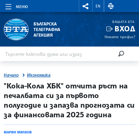
RIGHTMENU.SOCIAL
ВАЛУТНИ КУР
EN
МЕНЮ
ВАШАТА БТА
БЪЛГАРСКА
ВХОД
ТЕЛЕГРАФНА
АГЕНЦИЯ
Нямате профил?
Въведете ключова дума или израз
Търсене
ТЪРСЕН
Начало
Икономика
site.bta
"Кока-Кола ХБК" отчита ръст на
печалбата си за първото
полугодие и запазва прогнозата си
за финансовата 2025 година
МАРИН МИЛКОВ