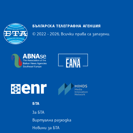
БЪЛГАРСКА ТЕЛЕГРАФНА АГЕНЦИЯ
© 2022 - 2026, Всички права са запазени.
Българска телеграфна агенция
European Alliance of N
The Assocoation of the Balkan News Agencies S
MINDS Media Innovatio
European Newsroom
БТА
За БТА
Виртуална разходка
Новини за БТА