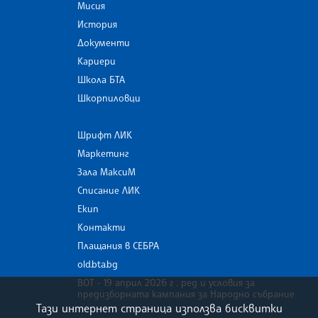
Мисия
История
Документи
Кариери
Школа БТА
Шкорпиловци
Шрифт ЛИК
Маркетинг
Зала МаксиМ
Списание ЛИК
Екип
Контакти
Плащания в СЕБРА
old.bta.bg
ВОТ - 19 април 2026 г . ред и условия за
предизборната кампания за Народно събрание
Тази интернет страница използва бисквитки