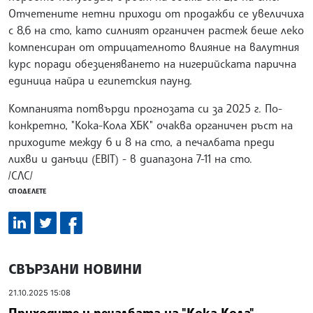
Отчетените нетни приходи от продажби се увеличиха
с 8,6 на сто, като силният органичен растеж беше леко
компенсиран от отрицателното влияние на валутния
курс поради обезценяването на нигерийската парична
единица найра и египетския паунд.
Компанията потвърди прогнозата си за 2025 г. По-
конкретно, "Кока-Кола ХБК" очаква органичен ръст на
приходите между 6 и 8 на сто, а печалбата преди
лихви и данъци (EBIT) - в диапазона 7-11 на сто.
/СЛС/
СПОДЕЛЕТЕ
СВЪРЗАНИ НОВИНИ
21.10.2025 15:08
Приходите и печалбата на "Кока-Кола"