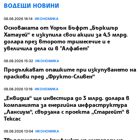
ВОДЕЩИ НОВИНИ
08.08.2026 16:14
ИКОНОМИКА
Основаната от Уорън Бъфрт „Бъркшър
Хатауей“ е изкупила свои акции за 4,5 млрд.
долара през второто тримесечие и е
увеличила дела си в "Алфабет"
08.08.2026 15:32
ИКОНОМИКА
Продължават опашките при изкупуването на
праскови пред „Фрукто-Сливен“
08.08.2026 13:16
ИКОНОМИКА
„Енвидиа“ ще инвестира до 3 млрд. долара в
компанията за енергийна инфраструктура
„Лансиум“, свързана с проекта „Старгейт“ в
Тексас
08.08.2026 13:04
ИКОНОМИКА
Твърденията за конфликт на интереси на