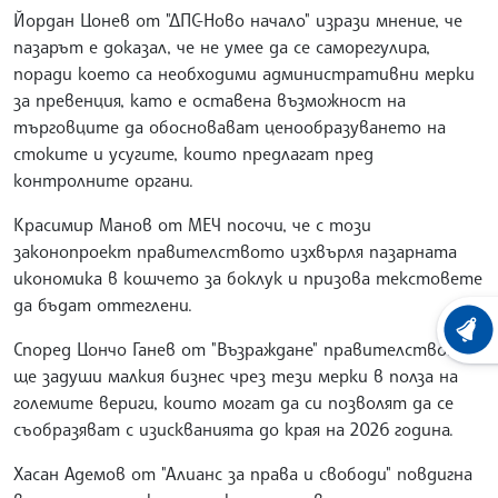
Йордан Цонев от "ДПС-Ново начало" изрази мнение, че
пазарът е доказал, че не умее да се саморегулира,
поради което са необходими административни мерки
за превенция, като е оставена възможност на
търговците да обосновават ценообразуването на
стоките и усугите, които предлагат пред
контролните органи.
Красимир Манов от МЕЧ посочи, че с този
законопроект правителството изхвърля пазарната
икономика в кошчето за боклук и призова текстовете
да бъдат оттеглени.
ХРОНО
Според Цончо Ганев от "Възраждане" правителството
ще задуши малкия бизнес чрез тези мерки в полза на
големите вериги, които могат да си позволят да се
съобразяват с изискванията до края на 2026 година.
Хасан Адемов от "Алианс за права и свободи" повдигна