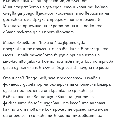
въпроса дали законопроектът, готвен от
Министерството на земеделието и храните, който
следва да уреди взаимоотношенията по веригата на
доставки, има връзка с предложените промени в
Закона за приемане на еврото по начин, по който
двата текста да си противоречат.
Мария Илиева от "Величие" разкритикува
предложените промени, посочвайки че в последните
месеци правителството бърза с приемането на
множество закони, което поставя тези, които трябва
да ги изпълняват, в случая бизнеса, в трудна позиция.
Станислав Попдончев, зам.-председател и главен
финансов директор на Българската стопанска камара,
изрази притеснения от кратките срокове за
въвеждане на двойно изписване на цените на
фискалните бонове, издавани от касовите апарати,
както и от това, че контролните органи сами могат
да определят сроковете, в които търговците да