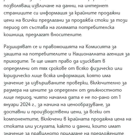
позволяващ извличане на данни, на интернет
страниците си информация за крайните продажни
цени на всички предлагани за продажба стоки за този
период от състава на голямата потребителска
кошница, предлагат вносителите.
Разширяват се и правомощията на Комисията за
защита на потребителите и Националната агенция за
приходите. Те ще имат право да изискват в
определени от тях срокове от всяко физическо или
юридическо лице всяка информация, която има
значение за извършваните проверки, включително за
размера на цените за определен от длъжностното
лице период, чиято начална дата е не по-рано от 1
януари 2024 г., за начина на ценообразуване, за
доставни и производствени цени, за всеки от
компонентите, включени в крайната продажна цена на
стоката или услугата, както и данни, които имат
значение за правилното прилагане на предложените