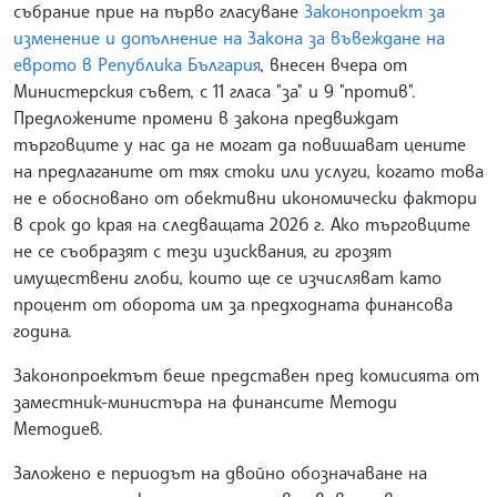
събрание прие на първо гласуване
Законопроект за
изменение и допълнение на Закона за въвеждане на
еврото в Република България
, внесен вчера от
Министерския съвет, с 11 гласа "за" и 9 "против".
Предложените промени в закона предвиждат
търговците у нас да не могат да повишават цените
на предлаганите от тях стоки или услуги, когато това
не е обосновано от обективни икономически фактори
в срок до края на следващата 2026 г. Ако търговците
не се съобразят с тези изисквания, ги грозят
имуществени глоби, които ще се изчисляват като
процент от оборота им за предходната финансова
година.
Законопроектът беше представен пред комисията от
заместник-министъра на финансите Методи
Методиев.
Заложено е периодът на двойно обозначаване на