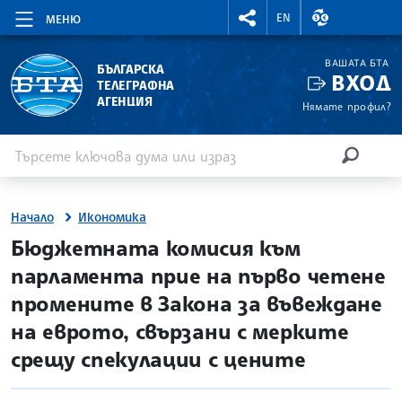
RIGHTMENU.SOCIAL
ВАЛУТНИ КУР
EN
МЕНЮ
ВАШАТА БТА
БЪЛГАРСКА
ВХОД
ТЕЛЕГРАФНА
АГЕНЦИЯ
Нямате профил?
Въведете ключова дума или израз
Търсене
ТЪРСЕН
Начало
Икономика
site.bta
Бюджетната комисия към
парламента прие на първо четене
промените в Закона за въвеждане
на еврото, свързани с мерките
срещу спекулации с цените