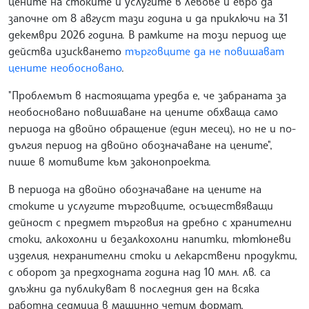
цените на стоките и услугите в левове и евро да
започне от 8 август тази година и да приключи на 31
декември 2026 година. В рамките на този период ще
действа изискването
търговците да не повишават
цените необосновано
.
"Проблемът в настоящата уредба е, че забраната за
необосновано повишаване на цените обхваща само
периода на двойно обращение (един месец), но не и по-
дългия период на двойно обозначаване на цените",
пише в мотивите към законопроекта.
В периода на двойно обозначаване на цените на
стоките и услугите търговците, осъществяващи
дейност с предмет търговия на дребно с хранителни
стоки, алкохолни и безалкохолни напитки, тютюневи
изделия, нехранителни стоки и лекарствени продукти,
с оборот за предходната година над 10 млн. лв. са
длъжни да публикуват в последния ден на всяка
работна седмица в машинно четим формат,