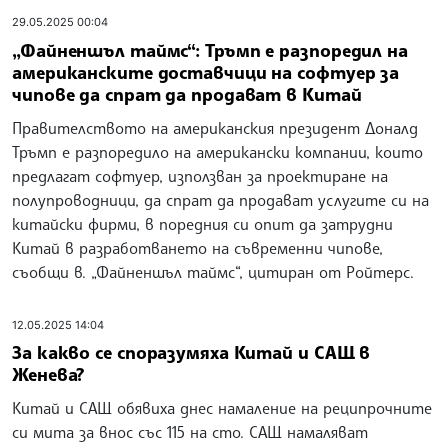
29.05.2025 00:04
„Файненшъл таймс“: Тръмп е разпоредил на
американските доставчици на софтуер за
чипове да спрат да продават в Китай
Правителството на американския президент Доналд
Тръмп е разпоредило на американски компании, които
предлагат софтуер, използван за проектиране на
полупроводници, да спрат да продават услугите си на
китайски фирми, в поредния си опит да затрудни
Китай в разработването на съвременни чипове,
съобщи в. „Файненшъл таймс“, цитиран от Ройтерс.
12.05.2025 14:04
За какво се споразумяха Китай и САЩ в
Женева?
Китай и САЩ обявиха днес намаление на реципрочните
си мита за внос със 115 на сто. САЩ намаляват