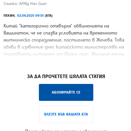
Снимка: AP/Ng Han Guan
ПЕКИН,
02.06.2025 09:55
(БТА)
Китай "категорично отхвърля" обвиненията на
Вашингтон, че не спазва условията на временното
митническо споразумение, постигнато в Женева. Това
обяви в изявление днес китайското министерство на
търговията, цитирано от Франс прес. Миналия месец
двете
/ЦМ/
ЗА ДА ПРОЧЕТЕТЕ ЦЯЛАТА СТАТИЯ
АБОНИРАЙТЕ СЕ
ВЛЕЗТЕ ВЪВ ВАШАТА БТА