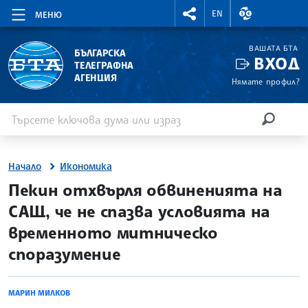
RIGHTMENU.SOCIAL
ВАЛУТНИ КУР
EN
МЕНЮ
ВАШАТА БТА
БЪЛГАРСКА
ВХОД
ТЕЛЕГРАФНА
АГЕНЦИЯ
Нямате профил?
Въведете ключова дума или израз
Търсене
ТЪРСЕН
Начало
Икономика
site.bta
Пекин отхвърля обвиненията на
САЩ, че не спазва условията на
временното митническо
споразумение
МАРИН МИЛКОВ