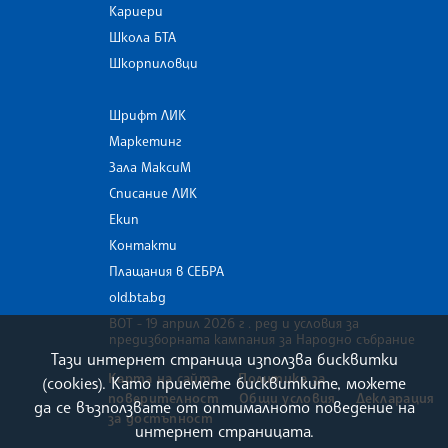
Кариери
Школа БТА
Шкорпиловци
Шрифт ЛИК
Маркетинг
Зала МаксиМ
Списание ЛИК
Екип
Контакти
Плащания в СЕБРА
old.bta.bg
ВОТ - 19 април 2026 г . ред и условия за
предизборната кампания за Народно събрание
Тази интернет страница използва бисквитки
Карта на сайта
Политика за
(cookies). Като приемете бисквитките, можете
поверителност
Общи условия
Декларация
да се възползвате от оптималното поведение на
за достъпност
интернет страницата.