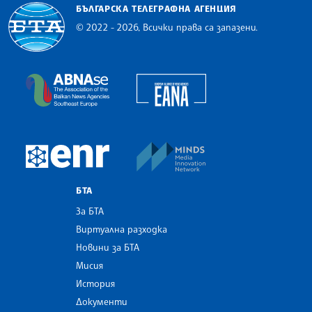
БЪЛГАРСКА ТЕЛЕГРАФНА АГЕНЦИЯ
© 2022 - 2026, Всички права са запазени.
Българска телеграфна агенция
European Alliance of N
The Assocoation of the Balkan News Agencies S
MINDS Media Innovatio
European Newsroom
БТА
За БТА
Виртуална разходка
Новини за БТА
Мисия
История
Документи