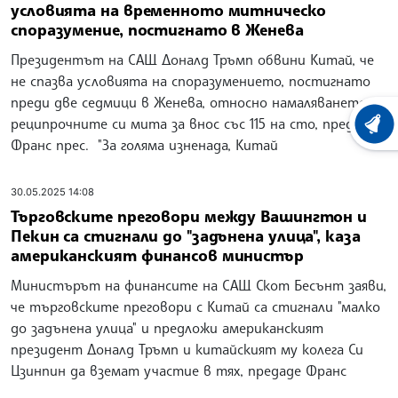
условията на временното митническо
споразумение, постигнато в Женева
Президентът на САЩ Доналд Тръмп обвини Китай, че
не спазва условията на споразумението, постигнато
преди две седмици в Женева, относно намаляването на
реципрочните си мита за внос със 115 на сто, предаде
ХРОНО
Франс прес. "За голяма изненада, Китай
30.05.2025 14:08
Търговските преговори между Вашингтон и
Пекин са стигнали до "задънена улица", каза
американският финансов министър
Министърът на финансите на САЩ Скот Бесънт заяви,
че търговските преговори с Китай са стигнали "малко
до задънена улица" и предложи американският
президент Доналд Тръмп и китайският му колега Си
Цзинпин да вземат участие в тях, предаде Франс