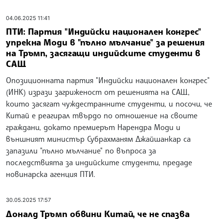
04.06.2025 11:41
ПТИ: Партия "Индийски национален конгрес"
упрекна Моди в "пълно мълчание" за решения
на Тръмп, засягащи индийските студенти в
САЩ
Опозиционната партия "Индийски национален конгрес"
(ИНК) изрази загриженост от решенията на САЩ,
които засягат чуждестранните студенти, и посочи, че
Китай е реагирал твърдо по отношение на своите
граждани, докато премиерът Нарендра Моди и
външният министър Субрахманям Джайшанкар са
запазили "пълно мълчание" по въпроса за
последствията за индийските студенти, предаде
новинарска агенция ПТИ.
30.05.2025 17:57
Доналд Тръмп обвини Китай, че не спазва