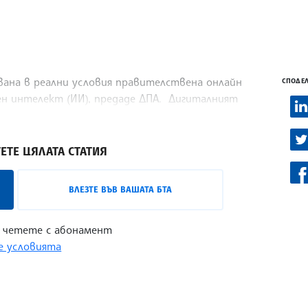
вана в реални условия правителствена онлайн
СПОДЕЛ
вен интелект (ИИ), предаде ДПА. Дигиталният
авителство, е обобщил отговорите на
ЕТЕ ЦЯЛАТА СТАТИЯ
ВЛЕЗТЕ ВЪВ ВАШАТА БТА
 четете с абонамент
 условията