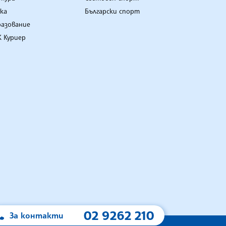
ка
Български спорт
разование
 Куриер
02 9262 210
За контакти