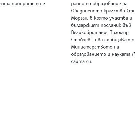
ента приоритети е
ранното образование на
Обединеното кралство Ст
Морган, в която участва и
българският посланик във
Великобритания Tихомир
Стойчев. Това съобщават 
Министерството на
образованието и науката (
сайта си.