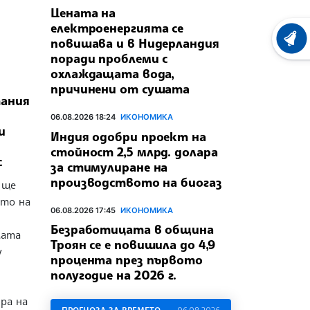
Цената на
електроенергията се
повишава и в Нидерландия
ХРОНО
поради проблеми с
охлаждащата вода,
причинени от сушата
тания
06.08.2026 18:24
ИКОНОМИКА
и
Индия одобри проект на
стойност 2,5 млрд. долара
с
за стимулиране на
производството на биогаз
 ще
ето на
06.08.2026 17:45
ИКОНОМИКА
Безработицата в община
мата
Троян се е повишила до 4,9
у
процента през първото
полугодие на 2026 г.
ра на