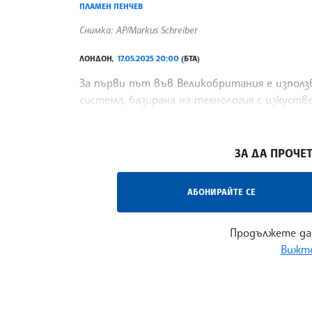
ПЛАМЕН ПЕНЧЕВ
Снимка: AP/Markus Schreiber
ЛОНДОН,
17.05.2025 20:00
(БТА)
За първи път във Великобритания е използ
система, базирана на технология с изкуст
инструмент, създаден от британското пр
/СЛС/
ЗА ДА ПРОЧЕТ
АБОНИРАЙТЕ СЕ
Продължете да
Вижте