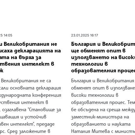
25 14:05
23.01.2025 16:17
и Великобритания не
България и Великобри
исаха декларацията на
ще обменят опит в
та на върха за
използването на висок
ствения интелект в
технологии в
ж
образователния проце
 Великобритания не са
България и Великобритания
сали основната декларация
обменят опит в използван
ждународната конференция
високи технологии в
куствения интелект в
образователния процес. Те
 озаглавена "Становище за
бе обсъдена на среща межд
щаващия и устойчив
заместник-министъра на
твен интелект", предаде
образованието и науката
рс. Сред заложените в
Наталия Митева с министъ