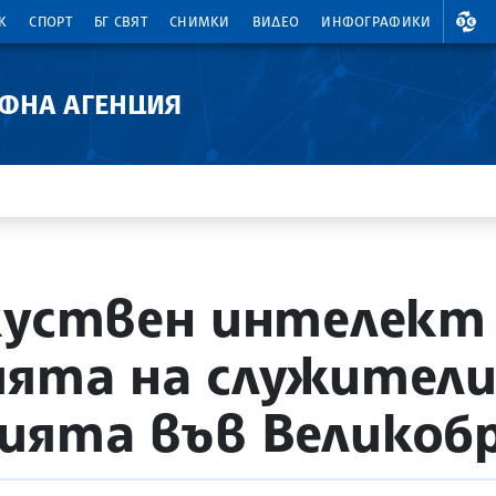
ВАЛ
К
СПОРТ
БГ СВЯТ
СНИМКИ
ВИДЕО
ИНФОГРАФИКИ
АФНА АГЕНЦИЯ
куствен интелект
ията на служители
ията във Великоб