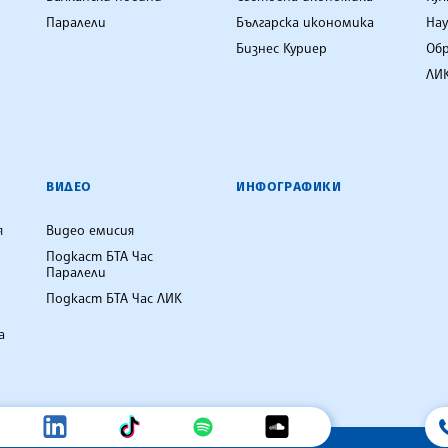
Паралели
Българска икономика
Нау
Бизнес Куриер
Об
ЛИК
ВИДЕО
ИНФОГРАФИКИ
я
Видео емисия
Подкаст БТА Час
Паралели
Подкаст БТА Час ЛИК
а