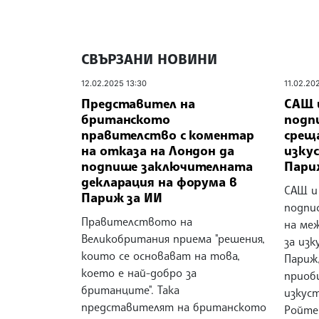
СВЪРЗАНИ НОВИНИ
12.02.2025 13:30
11.02.20
Представител на
САЩ 
британското
подп
правителство с коментар
среща
на отказа на Лондон да
изку
подпише заключителната
Пари
декларация на форума в
САЩ и
Париж за ИИ
подпи
Правителството на
на ме
Великобритания приема "решения,
за из
които се основават на това,
Париж,
което е най-добро за
приоб
британците". Така
изкус
представителят на британското
Ройте