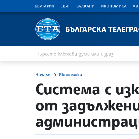
БЪЛГАРИЯ
СВЯТ
БАЛКАНИ
ИКОНОМИКА
ЛИ
БЪЛГАРСКА ТЕЛЕГР
Въведете ключова дума или израз
Търсене
Начало
Икономика
site.bta
Система с из
от задължен
администрац