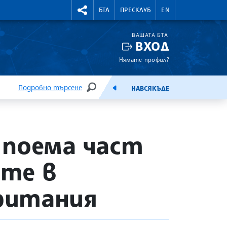
УТНИ КУРСОВЕ
RIGHTMENU.SOCIAL
БТА
ПРЕСКЛУБ
EN
ВАШАТА БТА
ВХОД
Нямате профил?
Подробно търсене
НАВСЯКЪДЕ
ТЪРСЕНЕ
ЕМИСИЯ
 поема част
те в
ритания