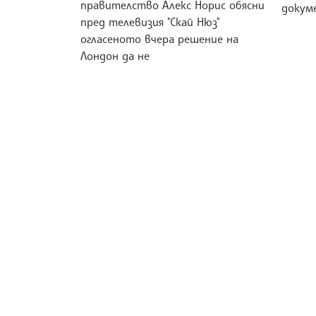
правителство Алекс Норис обясни
докум
пред телевизия "Скай Нюз"
огласеното вчера решение на
Лондон да не