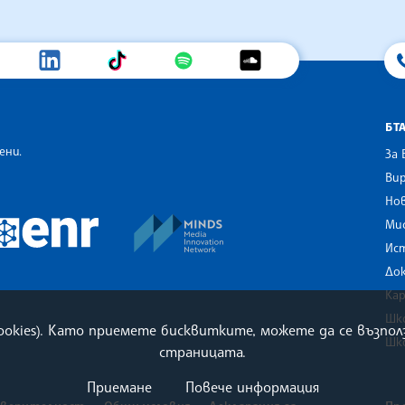
БТ
ени.
За 
Вир
Нов
an Alliance of News Agencies
MINDS Media Innovation Netwo
 News Agencies Southeast Europe
Ми
European Newsroom
Ис
До
Ка
Шк
cookies). Като приемете бисквитките, можете да се възп
Шк
страницата.
Приемане
Повече информация