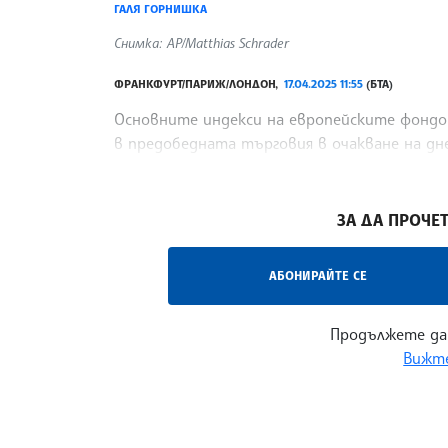
ГАЛЯ ГОРНИШКА
Снимка: AP/Matthias Schrader
ФРАНКФУРТ/ПАРИЖ/ЛОНДОН,
17.04.2025 11:55
(БТА)
Основните индекси на европейските фондо
в предобедната търговия в очакване на д
централна банка (ЕЦБ), предаде Си Ен Би Си
/СЛС/
ЗА ДА ПРОЧЕТ
АБОНИРАЙТЕ СЕ
Продължете да
Вижте