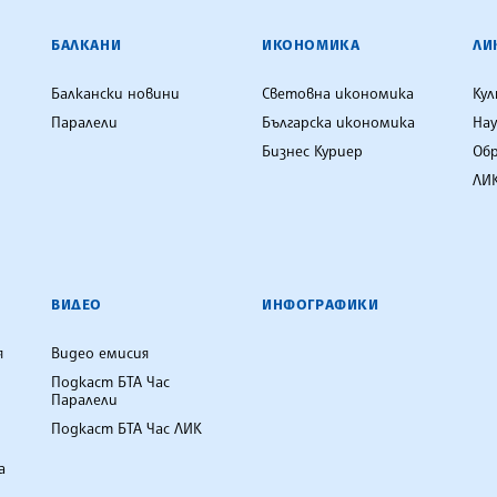
ЕНЦИЯ
БАЛКАНИ
ИКОНОМИКА
ЛИ
Балкански новини
Световна икономика
Ку
Паралели
Българска икономика
Нау
Бизнес Куриер
Об
ЛИК
ВИДЕО
ИНФОГРАФИКИ
я
Видео емисия
Подкаст БТА Час
Паралели
Подкаст БТА Час ЛИК
а