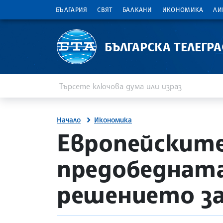
БЪЛГАРИЯ
СВЯТ
БАЛКАНИ
ИКОНОМИКА
ЛИ
БЪЛГАРСКА ТЕЛЕГР
Въведете ключова дума или израз
Търсене
Начало
Икономика
site.bta
Европейските
предобедната
решението за