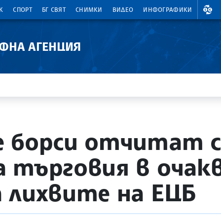
ВАЛ
К
СПОРТ
БГ СВЯТ
СНИМКИ
ВИДЕО
ИНФОГРАФИКИ
АФНА АГЕНЦИЯ
 борси отчитат с
 търговия в очакв
 лихвите на ЕЦБ