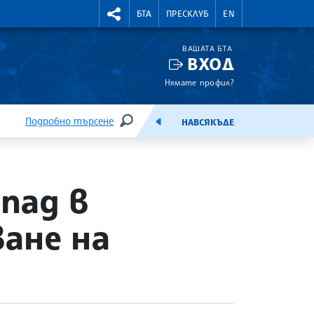
УТНИ КУРСОВЕ
RIGHTMENU.SOCIAL
БТА
ПРЕСКЛУБ
EN
ВАШАТА БТА
ВХОД
Нямате профил?
Подробно търсене
НАВСЯКЪДЕ
ТЪРСЕНЕ
ЕМИСИЯ
пад в
ане на