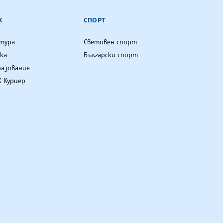
К
СПОРТ
лтура
Световен спорт
ка
Български спорт
разование
 Куриер