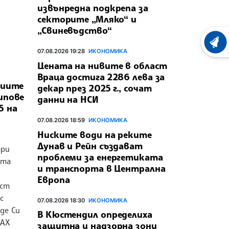
извънредна подкрепа за
секторите „Мляко“ и
„Свиневъдство“
ХРОНО
07.08.2026 19:28
ИКОНОМИКА
Цената на нивите в област
Враца достига 2286 лева за
циите
декар през 2025 г., сочат
ипове
данни на НСИ
 5 на
07.08.2026 18:59
ИКОНОМИКА
Ниските води на реките
Дунав и Рейн създават
ари
проблеми за енергетиката
ата
и транспорта в Централна
Европа
ост
с
07.08.2026 18:30
ИКОНОМИКА
де Си
В Кюстендил определиха
DAX
защитна и надзорна зони