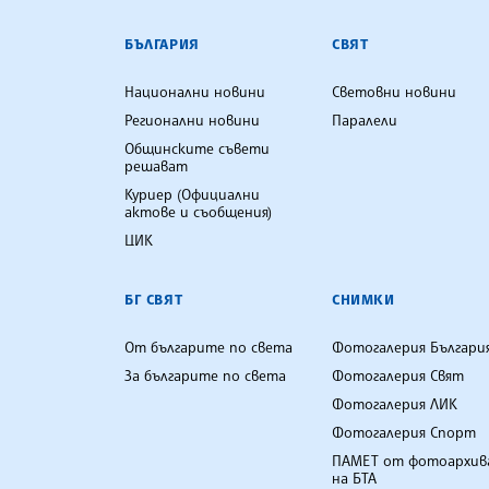
БЪЛГАРСКА ТЕЛЕГРАФНА АГ
БЪЛГАРИЯ
СВЯТ
Национални новини
Световни новини
Регионални новини
Паралели
Общинските съвети
решават
Куриер (Официални
актове и съобщения)
ЦИК
БГ СВЯТ
СНИМКИ
От българите по света
Фотогалерия Българи
За българите по света
Фотогалерия Свят
Фотогалерия ЛИК
Фотогалерия Спорт
ПАМЕТ от фотоархив
на БТА