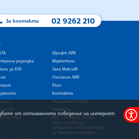
02 9262 210
За контакти
А
БТА
Шрифт ЛИК
туална разходка
Маркетинг
ини за БТА
Зала МаксиМ
rk
сия
Списание ЛИК
тория
Екип
кументи
Контакти
риери
Плащания в СЕБРА
ола БТА
old.bta.bg
олзвате от оптималното поведение на интернет
орпиловци
ВОТ - 19 април 2026 г .
Меню
ред и условия за
за
предизборната кампания
за Народно събрание
достъ