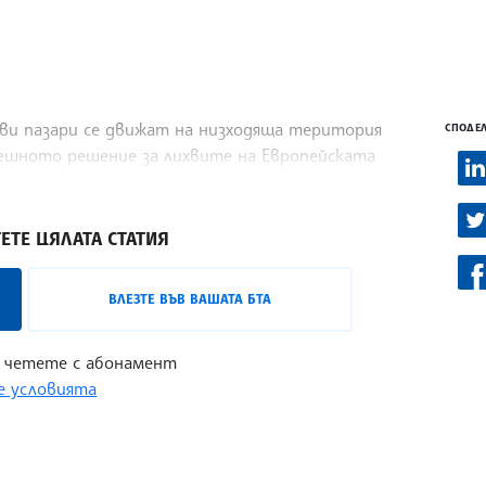
ви пазари се движат на низходяща територия
СПОДЕЛ
нешното решение за лихвите на Европейската
. Във Франкфурт DAX се понижи със 71,84
ЕТЕ ЦЯЛАТА СТАТИЯ
ВЛЕЗТЕ ВЪВ ВАШАТА БТА
 четете с абонамент
 условията