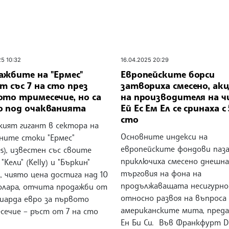
25 10:32
16.04.2025 20:29
ажбите на "Ермес"
Европейските борси
т със 7 на сто през
затвориха смесено, ак
ото тримесечие, но са
на производителя на ч
о под очакванията
Ей Ес Ем Ел се сринаха с
сто
кият гигант в сектора на
Основните индекси на
ните стоки "Ермес"
европейските фондови паз
s), известен със своите
приключиха смесено днешн
"Кели" (Kelly) и "Бъркин"
търговия на фона на
n), чиято цена достига над 10
продължаващата несигурн
олара, отчита продажби от
относно развоя на въпроса 
лиарда евро за първото
американските мита, преда
сечие – ръст от 7 на сто
Ен Би Си. Във Франкфурт 