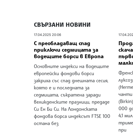
СВЪРЗАНИ НОВИНИ
17.04.2025 20:06
17.04.20
С преобладаващ спад
Прод
приключи седмицата за
скача
водещите борси в Европа
първ
малк
Основните индекси на водещите
Френс
европейски фондови борси
луксоз
закриха със спад днешната сесия,
(Hermе
която е и последната за
чанти 
седмицата, съкратена заради
(Birki
великденските празници, предаде
000 д
Си Ен Би Си. На Лондонската
4,1 ми
фондова борса индексът FTSE 100
триме
остана без
при