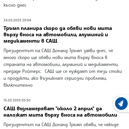
късно днес
24.03.2025 20:04
Тръмп планира скоро да обяви нови мита
върху вноса на автомобили, алуминий и
медикаменти в САЩ
Президентът на САЩ Доналд Тръмп заяви днес, че
много скоро ще обяви нови мита върху вноса в
страната на автомобили, алуминий и медикаменти,
предаде Ройтерс. САЩ ще се нуждаят от тези стоки
и продукти, ако възникнат сериозни проблеми,
включително
15.02.2025 05:50
ХРОНО
САЩ възнамеряват "около 2 април" да
наложат мита върху вноса на автомобили
Президентът на САЩ Доналд Тръмп обяви, че някъде