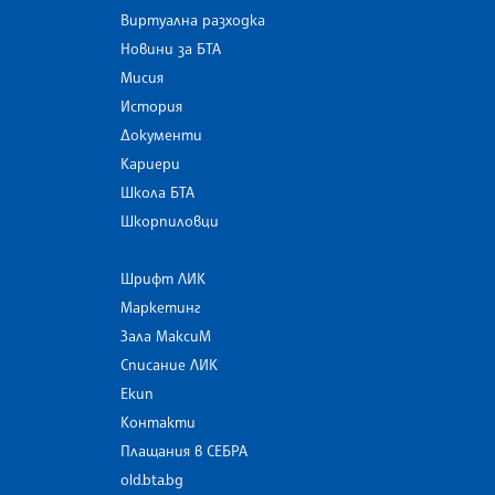
Виртуална разходка
Новини за БТА
Мисия
История
Документи
Кариери
Школа БТА
Шкорпиловци
Шрифт ЛИК
Маркетинг
Зала МаксиМ
Списание ЛИК
Екип
Контакти
Плащания в СЕБРА
old.bta.bg