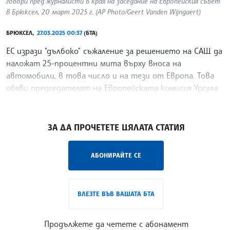
говори пред журналисти в края на заседание на Европейския съвет
в Брюксел, 20 март 2025 г. (AP Photo/Geert Vanden Wijngaert)
БРЮКСЕЛ,
27.03.2025 00:37
(БТА)
ЕС изрази "дълбоко" съжаление за решението на САЩ да
наложат 25-процентни мита върху вноса на
автомобили, в това число и на тези от Европа. Това
обяви председателят на Европейската комисия Урсула
фон дер Лайен, цитирана от агенциите. "Изразявам
/ВС/
ЗА ДА ПРОЧЕТЕТЕ ЦЯЛАТА СТАТИЯ
АБОНИРАЙТЕ СЕ
ВЛЕЗТЕ ВЪВ ВАШАТА БТА
Продължете да четете с абонамент