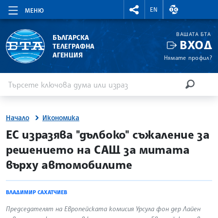
RIGHTMENU.SOCIAL
ВАЛУТНИ КУР
EN
МЕНЮ
ВАШАТА БТА
БЪЛГАРСКА
ВХОД
ТЕЛЕГРАФНА
АГЕНЦИЯ
Нямате профил?
Въведете ключова дума или израз
Търсене
ТЪРСЕН
Начало
Икономика
site.bta
ЕС изразява "дълбоко" съжаление за
решението на САЩ за митата
върху автомобилите
ВЛАДИМИР САХАТЧИЕВ
Председателят на Европейската комисия Урсула фон дер Лайен