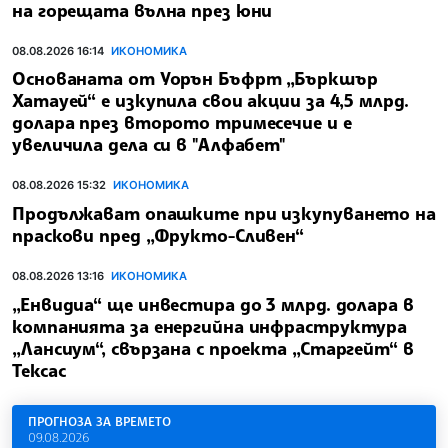
на горещата вълна през юни
08.08.2026 16:14
ИКОНОМИКА
Основаната от Уорън Бъфрт „Бъркшър
Хатауей“ е изкупила свои акции за 4,5 млрд.
долара през второто тримесечие и е
увеличила дела си в "Алфабет"
08.08.2026 15:32
ИКОНОМИКА
Продължават опашките при изкупуването на
праскови пред „Фрукто-Сливен“
08.08.2026 13:16
ИКОНОМИКА
„Енвидиа“ ще инвестира до 3 млрд. долара в
компанията за енергийна инфраструктура
„Лансиум“, свързана с проекта „Старгейт“ в
Тексас
ПРОГНОЗА ЗА ВРЕМЕТО
09.08.2026