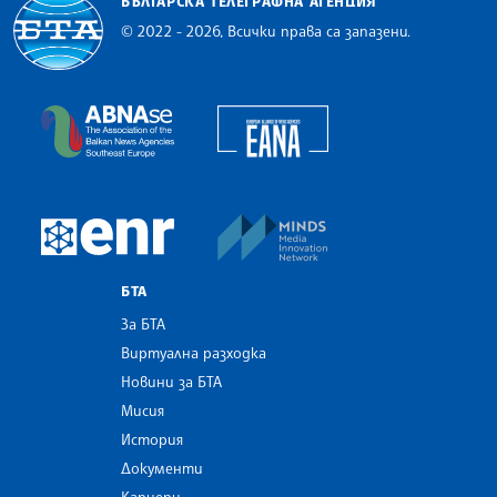
БЪЛГАРСКА ТЕЛЕГРАФНА АГЕНЦИЯ
© 2022 - 2026, Всички права са запазени.
Българска телеграфна агенция
European Alliance of N
The Assocoation of the Balkan News Agencies S
MINDS Media Innovatio
European Newsroom
БТА
За БТА
Виртуална разходка
Новини за БТА
Мисия
История
Документи