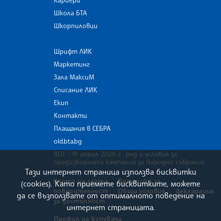
Кариери
Школа БТА
Шкорпиловци
Шрифт ЛИК
Маркетинг
Зала МаксиМ
Списание ЛИК
Екип
Контакти
Плащания в СЕБРА
old.bta.bg
ВОТ - 19 април 2026 г . ред и условия за
предизборната кампания за Народно събрание
Тази интернет страница използва бисквитки
Карта на сайта
Политика за
(cookies). Като приемете бисквитките, можете
поверителност
Общи условия
Декларация
да се възползвате от оптималното поведение на
за достъпност
интернет страницата.
Профил на купувача