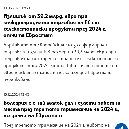
13.05.2025 12:53
Излишък от 39,2 млрд. евро при
международната търговия на ЕС със
селскостопански продукти през 2024 г.
отчита Евростат
Държавите от Европейския съюз са формирали
търговски излишък в размер на 39,2 млрд. евро при
търговията си с трети страни със селскостопански
продукти през 2024 година. Това сочат данните на
европейската статистическа агенция Евростат,
публикувани
16.12.2024 13:45
България е с най-малък дял незаети работни
места през третото тримесечие на 2024 г.,
по данни на Евростат
През третото тримесечие на 2024 г. нивото на