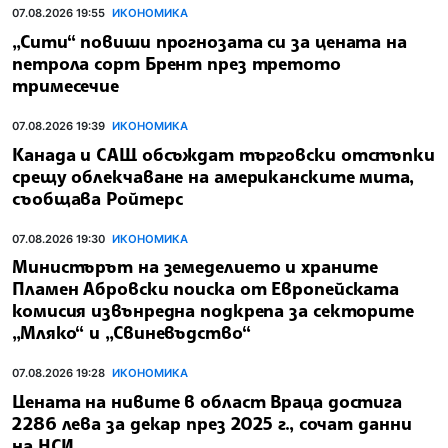
07.08.2026 19:55
ИКОНОМИКА
„Сити“ повиши прогнозата си за цената на
петрола сорт Брент през третото
тримесечие
07.08.2026 19:39
ИКОНОМИКА
Канада и САЩ обсъждат търговски отстъпки
срещу облекчаване на американските мита,
съобщава Ройтерс
07.08.2026 19:30
ИКОНОМИКА
Министърът на земеделието и храните
Пламен Абровски поиска от Европейската
комисия извънредна подкрепа за секторите
„Мляко“ и „Свиневъдство“
07.08.2026 19:28
ИКОНОМИКА
Цената на нивите в област Враца достига
2286 лева за декар през 2025 г., сочат данни
на НСИ