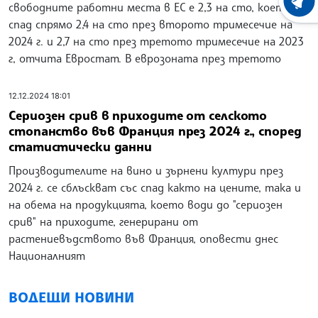
ХРОНО
свободните работни места в ЕС е 2,3 на сто, което е
спад спрямо 2,4 на сто през второто тримесечие на
2024 г. и 2,7 на сто през третото тримесечие на 2023
г, отчита Евростат. В еврозоната през третото
12.12.2024 18:01
Сериозен срив в приходите от селското
стопанство във Франция през 2024 г., според
статистически данни
Производителите на вино и зърнени култури през
2024 г. се сблъскват със спад както на цените, така и
на обема на продукцията, което води до "сериозен
срив" на приходите, генерирани от
растениевъдството във Франция, оповести днес
Националният
ВОДЕЩИ НОВИНИ