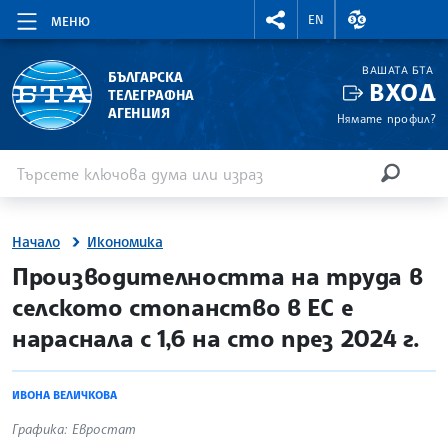
RIGHTMENU.SOCIAL
ВАЛУТНИ КУР
EN
МЕНЮ
ВАШАТА БТА
БЪЛГАРСКА
ВХОД
ТЕЛЕГРАФНА
АГЕНЦИЯ
Нямате профил?
Въведете ключова дума или израз
Търсене
ТЪРСЕН
Начало
Икономика
site.bta
Производителността на труда в
селското стопанство в ЕС е
нараснала с 1,6 на сто през 2024 г.
ИВОНА ВЕЛИЧКОВА
Графика: Евростат