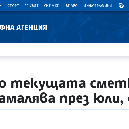
ВАЛ
К
СПОРТ
БГ СВЯТ
СНИМКИ
ВИДЕО
ИНФОГРАФИКИ
АФНА АГЕНЦИЯ
о текущата сметк
амалява през юли