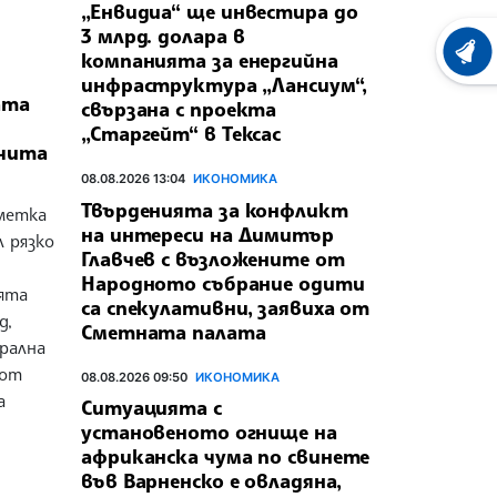
„Енвидиа“ ще инвестира до
3 млрд. долара в
ХРОНО
компанията за енергийна
инфраструктура „Лансиум“,
ата
свързана с проекта
„Старгейт“ в Тексас
тчита
08.08.2026 13:04
ИКОНОМИКА
Твърденията за конфликт
метка
на интереси на Димитър
л рязко
Главчев с възложените от
Народното събрание одити
ята
са спекулативни, заявиха от
д,
Сметната палата
рална
 от
08.08.2026 09:50
ИКОНОМИКА
а
Ситуацията с
установеното огнище на
африканска чума по свинете
във Варненско е овладяна,