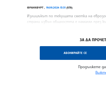
ФРАНКФУРТ ,
19.09.2024 13:31
(БТА)
Излишъкът по текущата сметка на еврозон
страни извън общността е намалял през юл
на първичния доход(обхваща основно три в
/СЛС/
ЗА ДА ПРОЧЕТ
АБОНИРАЙТЕ СЕ
Продължете да
Вижте