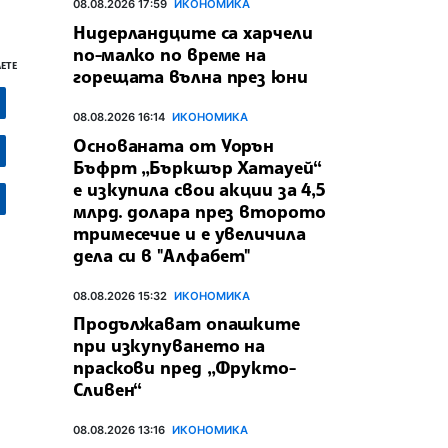
08.08.2026 17:59
ИКОНОМИКА
Нидерландците са харчели
по-малко по време на
ЕТЕ
горещата вълна през юни
08.08.2026 16:14
ИКОНОМИКА
Основаната от Уорън
Бъфрт „Бъркшър Хатауей“
е изкупила свои акции за 4,5
млрд. долара през второто
тримесечие и е увеличила
дела си в "Алфабет"
08.08.2026 15:32
ИКОНОМИКА
Продължават опашките
при изкупуването на
праскови пред „Фрукто-
Сливен“
08.08.2026 13:16
ИКОНОМИКА