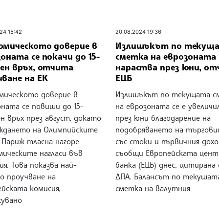
24 15:42
20.08.2024 19:36
омическото доверие в
Излишъкът по текущ
оната се покачи до 15-
сметка на еврозоната
чен връх, отчита
нараства през юни, о
чване на ЕК
ЕЦБ
мическото доверие в
Излишъкът по текущата с
ната се повиши до 15-
на еврозоната се е увеличи
н връх през август, докато
през юни благодарение на
ждането на Олимпийските
подобряването на търгови
 Париж тласна нагоре
със стоки и първичния дохо
мическите нагласи във
съобщи Европейската цент
я. Това показва най-
банка (ЕЦБ) днес, цитирана
о проучване на
ДПА. Балансът по текущат
ейската комисия,
сметка на валутния
кувано