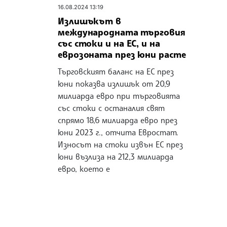
16.08.2024 13:19
Излишъкът в
международната търговия
със стоки и на ЕС, и на
еврозоната през юни расте
Търговският баланс на ЕС през
юни показва излишък от 20,9
милиарда евро при търговията
със стоки с останалия свят
спрямо 18,6 милиарда евро през
юни 2023 г., отчита Евростат.
Износът на стоки извън ЕС през
юни възлиза на 212,3 милиарда
евро, което е