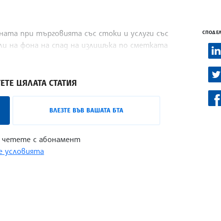
ата при търговията със стоки и услуги със
СПОДЕЛ
и на фона на спад на излишъка по сметката
ида операции: компенсации на наетите лица,
ЕТЕ ЦЯЛАТА СТАТИЯ
ВЛЕЗТЕ ВЪВ ВАШАТА БТА
 четете с абонамент
 условията