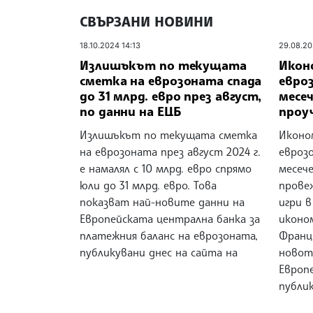
СВЪРЗАНИ НОВИНИ
18.10.2024 14:13
29.08.20
Излишъкът по текущата
Икон
сметка на еврозоната спада
евроз
до 31 млрд. евро през август,
месе
по данни на ЕЦБ
проу
Излишъкът по текущата сметка
Иконо
на еврозоната през август 2024 г.
еврозо
е намалял с 10 млрд. евро спрямо
месече
юли до 31 млрд. евро. Това
прове
показват най-новите данни на
игри в
Европейската централна банка за
иконо
платежния баланс на еврозоната,
Франци
публикувани днес на сайта на
новот
Европ
публи