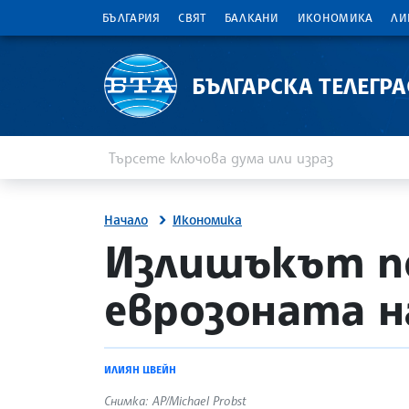
БЪЛГАРИЯ
СВЯТ
БАЛКАНИ
ИКОНОМИКА
ЛИ
БЪЛГАРСКА ТЕЛЕГР
Въведете ключова дума или израз
Търсене
Начало
Икономика
site.bta
Излишъкът п
еврозоната н
ИЛИЯН ЦВЕЙН
Снимка: AP/Michael Probst