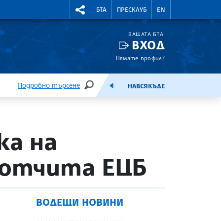
УТНИ КУРСОВЕ
RIGHTMENU.SOCIAL
БТА
ПРЕСКЛУБ
EN
ВАШАТА БТА
ВХОД
Нямате профил?
Подробно търсене
НАВСЯКЪДЕ
ТЪРСЕНЕ
ЕМИСИЯ
а на
, отчита ЕЦБ
ВОДЕЩИ НОВИНИ