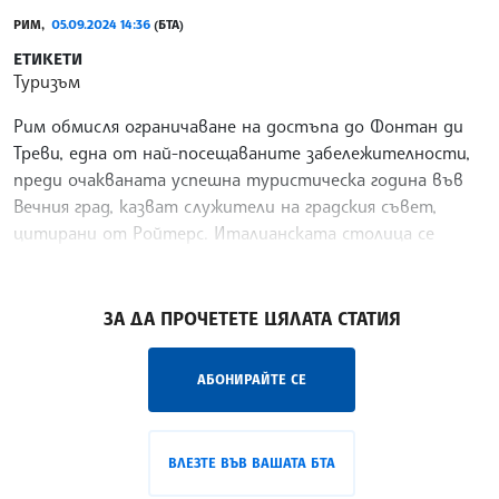
РИМ,
05.09.2024 14:36
(БТА)
ЕТИКЕТИ
Туризъм
Рим обмисля ограничаване на достъпа до Фонтан ди
Треви, една от най-посещаваните забележителности,
преди очакваната успешна туристическа година във
Вечния град, казват служители на градския съвет,
цитирани от Ройтерс. Италианската столица се
готви
/ИЦ/
ЗА ДА ПРОЧЕТЕТЕ ЦЯЛАТА СТАТИЯ
АБОНИРАЙТЕ СЕ
ВЛЕЗТЕ ВЪВ ВАШАТА БТА