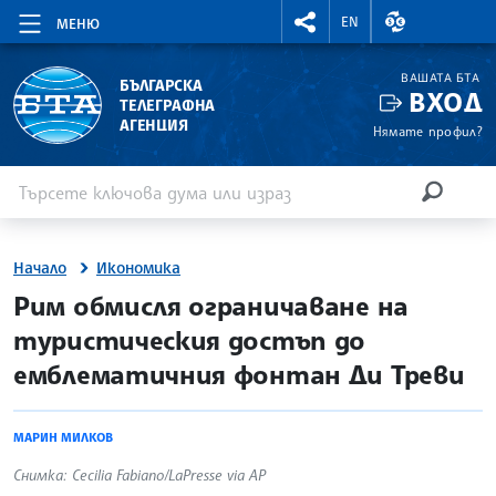
RIGHTMENU.SOCIAL
ВАЛУТНИ КУР
EN
МЕНЮ
ВАШАТА БТА
БЪЛГАРСКА
ВХОД
ТЕЛЕГРАФНА
АГЕНЦИЯ
Нямате профил?
Въведете ключова дума или израз
Търсене
ТЪРСЕН
Начало
Икономика
site.bta
Рим обмисля ограничаване на
туристическия достъп до
емблематичния фонтан Ди Треви
МАРИН МИЛКОВ
Снимка: Cecilia Fabiano/LaPresse via AP