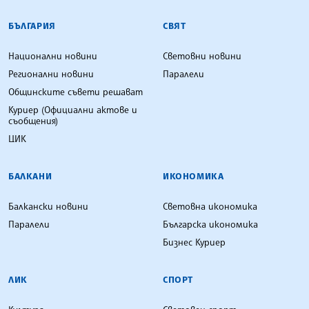
БЪЛГАРСКА ТЕЛЕГРАФНА АГЕНЦИЯ
БЪЛГАРИЯ
СВЯТ
Национални новини
Световни новини
Регионални новини
Паралели
Общинските съвети решават
Куриер (Официални актове и
съобщения)
ЦИК
БАЛКАНИ
ИКОНОМИКА
Балкански новини
Световна икономика
Паралели
Българска икономика
Бизнес Куриер
ЛИК
СПОРТ