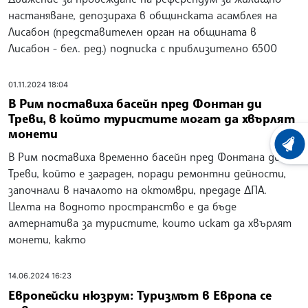
настаняване, депозираха в общинската асамблея на
Лисабон (представителен орган на общината в
Лисабон - бел. ред.) подписка с приблизително 6500
01.11.2024 18:04
В Рим поставиха басейн пред Фонтан ди
Треви, в който туристите могат да хвърлят
монети
ХРОНО
В Рим поставиха временно басейн пред Фонтана ди
Треви, който е заграден, поради ремонтни дейности,
започнали в началото на октомври, предаде ДПА.
Целта на водното пространство е да бъде
алтернатива за туристите, които искат да хвърлят
монети, както
14.06.2024 16:23
Европейски нюзрум: Туризмът в Европа се