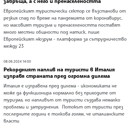
завръща, а с него и пренаселеността
Европейският туристически сектор се възстанови от
резкия спад по време на пандемията от коронавирус,
но масовият туризъм и пренаселеността поставят
много местни общности под натиск, пише
Европейският нюзрум - платформа за сътрудничество
между 23
08.06.2024 14:00
Рекордният наплив на туристи в Италия
изправя страната пред огромна дилема
Италия е изправена пред дилема - икономиката не
може да функционира нормално без приходите от
туризма, но напливът от туристи създава немалко
проблеми и затруднения. Потокът от туристи през
последните години е толкова голям, че италианските
власти