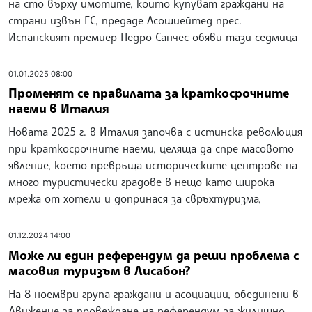
на сто върху имотите, които купуват граждани на
страни извън ЕС, предаде Асошиейтед прес.
Испанският премиер Педро Санчес обяви тази седмица
01.01.2025 08:00
Променят се правилата за краткосрочните
наеми в Италия
Новата 2025 г. в Италия започва с истинска революция
при краткосрочните наеми, целяща да спре масовото
явление, което превръща историческите центрове на
много туристически градове в нещо като широка
мрежа от хотели и допринася за свръхтуризма,
01.12.2024 14:00
Може ли един референдум да реши проблема с
масовия туризъм в Лисабон?
На 8 ноември група граждани и асоциации, обединени в
Движение за провеждане на референдум за жилищно