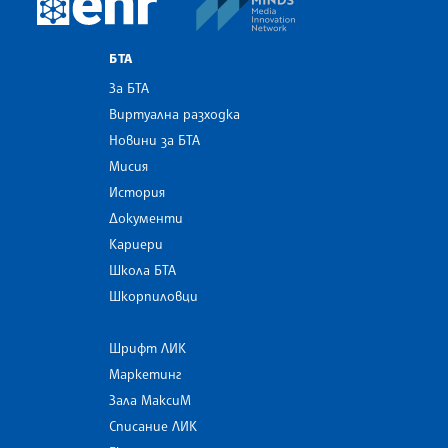
European Newsroom
БТА
За БТА
Виртуална разходка
Новини за БТА
Мисия
История
Документи
Кариери
Школа БТА
Шкорпиловци
Шрифт ЛИК
Маркетинг
Зала МаксиМ
Списание ЛИК