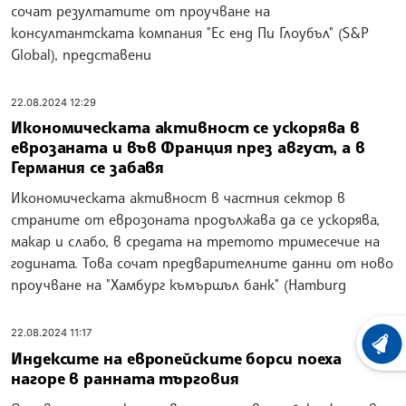
сочат резултатите от проучване на
консултантската компания "Ес енд Пи Глоубъл" (S&P
Global), представени
22.08.2024 12:29
Икономическата активност се ускорява в
еврозаната и във Франция през август, а в
Германия се забавя
Икономическата активност в частния сектор в
страните от еврозоната продължава да се ускорява,
макар и слабо, в средата на третото тримесечие на
годината. Това сочат предварителните данни от ново
проучване на "Хамбург къмършъл банк" (Hamburg
22.08.2024 11:17
ХРОНО
Индексите на европейските борси поеха
нагоре в ранната търговия