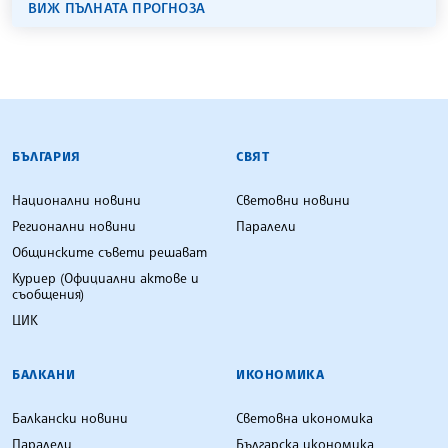
ВИЖ ПЪЛНАТА ПРОГНОЗА
БЪЛГАРСКА ТЕЛЕГРАФНА АГЕНЦИЯ
БЪЛГАРИЯ
СВЯТ
Национални новини
Световни новини
Регионални новини
Паралели
Общинските съвети решават
Куриер (Официални актове и
съобщения)
ЦИК
БАЛКАНИ
ИКОНОМИКА
Балкански новини
Световна икономика
Паралели
Българска икономика