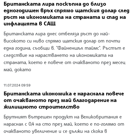
Британската лира поскъпна до близо
едногодишен връх спрямо щатския долар след
ръст на икономиката на страната и спад на
инфлацията в САЩ
Британската лира днес отбеляза ръст до най-
високото си ниво спрямо щатския долар от почти
една година, съобщи в. "Файненшъл таймс". Ръстът е
следствие на нарастването на икономиката на
страната, което е повече от очакваното през месец
май, докато
11.07.2024 09:59
Британската икономика е нараснала повече
от очакваното през май благодарение на
жилищното строителство
Брутният вътрешен продукт на Великобритания е
нараснал с 0,4 на сто през май, което е по-голямо от
очакваното увеличение и се дължи на скока в