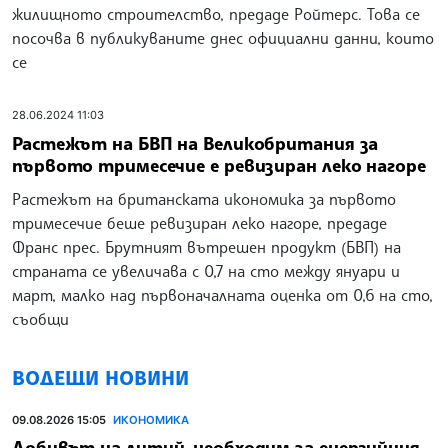
жилищното строителство, предаде Ройтерс. Това се
посочва в публикуваните днес официални данни, които
се
28.06.2024 11:03
Растежът на БВП на Великобритания за
първото тримесечие е ревизиран леко нагоре
Растежът на британската икономика за първото
тримесечие беше ревизиран леко нагоре, предаде
Франс прес. Брутният вътрешен продукт (БВП) на
страната се увеличава с 0,7 на сто между януари и
март, малко над първоначалната оценка от 0,6 на сто,
съобщи
ВОДЕЩИ НОВИНИ
09.08.2026 15:05
ИКОНОМИКА
Добивът на литий, необходим за енергийния