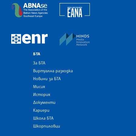
European Alliance of N
The Assocoation of the Balkan News Agencies S
MINDS Media Innovatio
European Newsroom
БТА
За БТА
Виртуална разходка
Новини за БТА
Мисия
История
Документи
Кариери
Школа БТА
Шкорпиловци