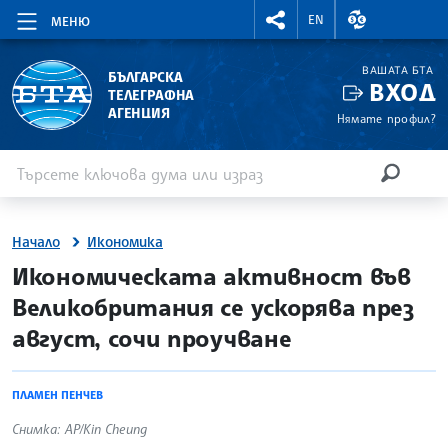
RIGHTMENU.SOCIAL
ВАЛУТНИ КУР
EN
МЕНЮ
ВАШАТА БТА
БЪЛГАРСКА
ВХОД
ТЕЛЕГРАФНА
АГЕНЦИЯ
Нямате профил?
Въведете ключова дума или израз
Търсене
ТЪРСЕН
Начало
Икономика
site.bta
Икономическата активност във
Великобритания се ускорява през
август, сочи проучване
ПЛАМЕН ПЕНЧЕВ
Снимка: AP/Kin Cheung