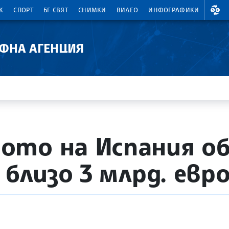
ВАЛ
К
СПОРТ
БГ СВЯТ
СНИМКИ
ВИДЕО
ИНФОГРАФИКИ
АФНА АГЕНЦИЯ
то на Испания об
 близо 3 млрд. евр