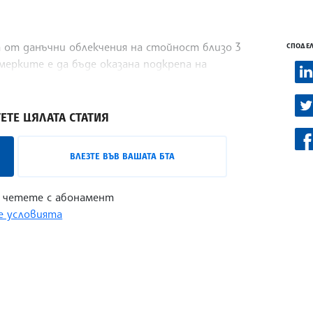
 от данъчни облекчения на стойност близо 3
СПОДЕЛ
мерките е да бъде оказана подкрепа на
на живота, посочва агенцията. Сред тях е
ЕТЕ ЦЯЛАТА СТАТИЯ
ВЛЕЗТЕ ВЪВ ВАШАТА БТА
 четете с абонамент
 условията