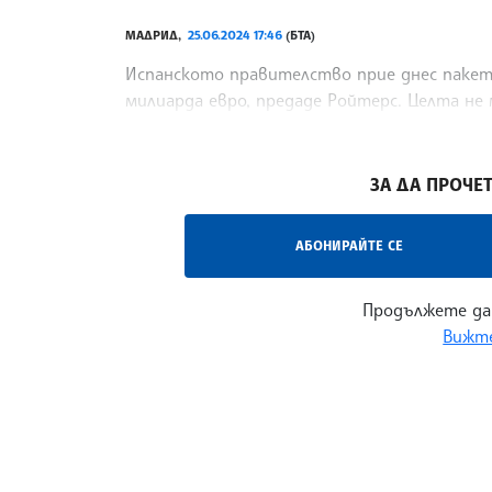
МАДРИД,
25.06.2024 17:46
(БТА)
Испанското правителство прие днес пакет
милиарда евро, предаде Ройтерс. Целта не 
хората в Испания на фона на поскъпването 
/СС/
ЗА ДА ПРОЧЕТ
АБОНИРАЙТЕ СЕ
Продължете да
Вижте