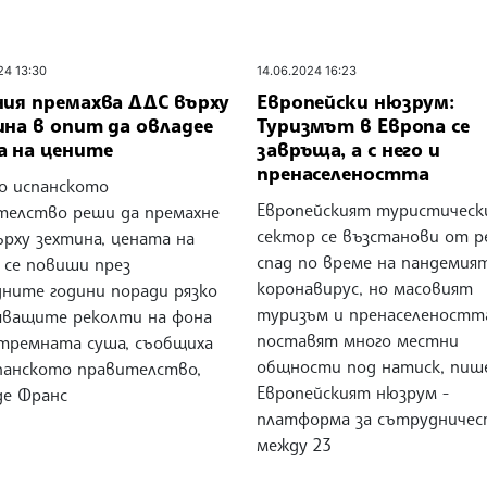
24 13:30
14.06.2024 16:23
ния премахва ДДС върху
Европейски нюзрум:
на в опит да овладее
Туризмът в Европа се
а на цените
завръща, а с него и
пренаселеността
о испанското
Европейският туристическ
телство реши да премахне
сектор се възстанови от р
рху зехтина, цената на
спад по време на пандемия
 се повиши през
коронавирус, но масовият
дните години поради рязко
туризъм и пренаселеностт
яващите реколти на фона
поставят много местни
стремната суша, съобщиха
общности под натиск, пиш
панското правителство,
Европейският нюзрум -
де Франс
платформа за сътрудниче
между 23