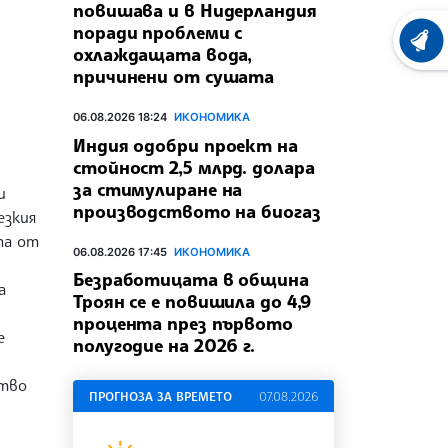
повишава и в Нидерландия
поради проблеми с
ХРОНО
охлаждащата вода,
причинени от сушата
06.08.2026 18:24
ИКОНОМИКА
Индия одобри проект на
стойност 2,5 млрд. долара
за стимулиране на
и
производството на биогаз
езкия
та от
06.08.2026 17:45
ИКОНОМИКА
Безработицата в община
а
Троян се е повишила до 4,9
процента през първото
е
полугодие на 2026 г.
ство
ПРОГНОЗА ЗА ВРЕМЕТО
07.08.2026