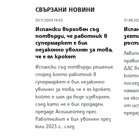
СВЪРЗАНИ НОВИНИ
20.11.2024 14:22
21.06.20
Испански върховен съд
Испа
потвърди, че работник в
зехти
супермаркет е бил
ръст
незаконно уволнен за това,
Лявот
че е ял крокет
прави
Испански съд потвърди решение,
ДДС въ
според което работник в
който
супермаркет е бил незаконно
после
уволнен за това, че е ял крокет,
намал
който е щял да бъде изхвърлен,
на ек
след като не е бил продаден,
от ис
предаде Асошиейтед прес.
преда
Работникът е бил уволнен през
юли 2023 г., след