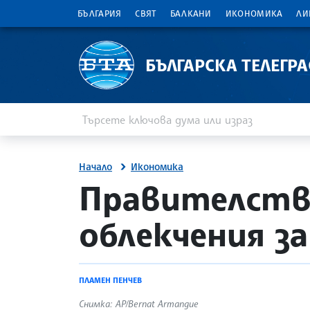
БЪЛГАРИЯ
СВЯТ
БАЛКАНИ
ИКОНОМИКА
ЛИ
БЪЛГАРСКА ТЕЛЕГР
Въведете ключова дума или израз
Търсене
Начало
Икономика
ото
site.bta
Правителство
облекчения за
ПЛАМЕН ПЕНЧЕВ
Снимка: АP/Bernat Armangue