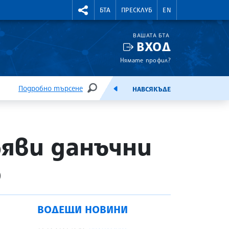
УТНИ КУРСОВЕ
RIGHTMENU.SOCIAL
БТА
ПРЕСКЛУБ
EN
ВАШАТА БТА
ВХОД
Нямате профил?
Подробно търсене
НАВСЯКЪДЕ
ТЪРСЕНЕ
ЕМИСИЯ
яви данъчни
о
ВОДЕЩИ НОВИНИ