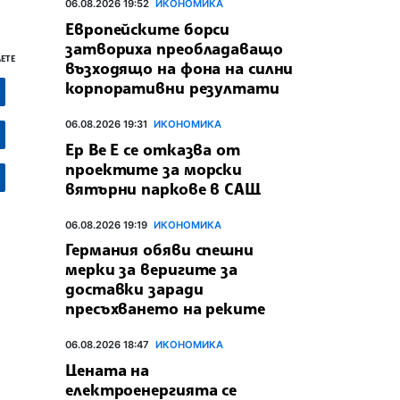
06.08.2026 19:52
ИКОНОМИКА
Европейските борси
затвориха преобладаващо
ЕТЕ
възходящо на фона на силни
корпоративни резултати
06.08.2026 19:31
ИКОНОМИКА
Ер Ве Е се отказва от
проектите за морски
вятърни паркове в САЩ
06.08.2026 19:19
ИКОНОМИКА
Германия обяви спешни
мерки за веригите за
доставки заради
пресъхването на реките
06.08.2026 18:47
ИКОНОМИКА
Цената на
електроенергията се