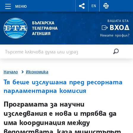
RIGHTMENU.SOCIAL
ВАЛУТНИ КУР
EN
МЕНЮ
ВАШАТА БТА
БЪЛГАРСКА
ВХОД
ТЕЛЕГРАФНА
АГЕНЦИЯ
Нямате профил?
Въведете ключова дума или израз
Търсене
ТЪРСЕН
Начало
Икономика
Тя беше изслушана пред ресорната
парламентарна комисия
site.bta
Програмата за научни
изследвания е нова и трябва да
има координация между
ведомствата, каза министърът