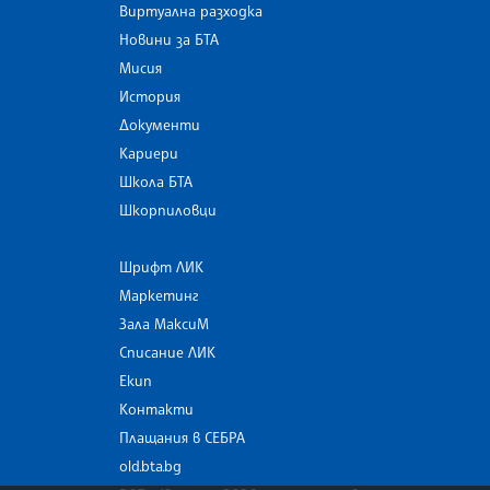
Виртуална разходка
Новини за БТА
Мисия
История
Документи
Кариери
Школа БТА
Шкорпиловци
Шрифт ЛИК
Маркетинг
Зала МаксиМ
Списание ЛИК
Екип
Контакти
Плащания в СЕБРА
old.bta.bg