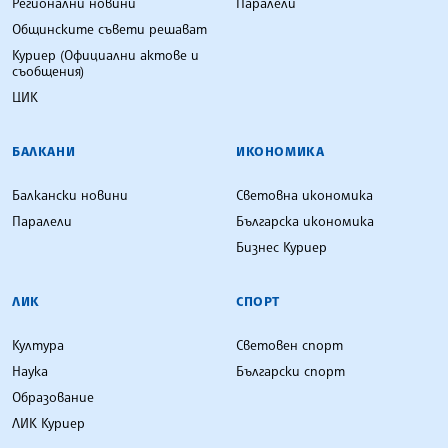
Регионални новини
Паралели
Общинските съвети решават
Куриер (Официални актове и
съобщения)
ЦИК
БАЛКАНИ
ИКОНОМИКА
Балкански новини
Световна икономика
Паралели
Българска икономика
Бизнес Куриер
ЛИК
СПОРТ
Култура
Световен спорт
Наука
Български спорт
Образование
ЛИК Куриер