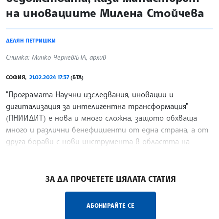
на иновациите Милена Стойчева
ДЕЛЯН ПЕТРИШКИ
Снимка: Минко Чернев/БТА, архив
СОФИЯ,
21.02.2024 17:37
(БТА)
"Програмата Научни изследвания, иновации и
дигитализация за интелигентна трансформация"
(ПНИИДИТ) е нова и много сложна, защото обхваща
много и различни бенефициенти от една страна, а от
друга борави с нови инструмента в областта на
проучванията и
/СС/
ЗА ДА ПРОЧЕТЕТЕ ЦЯЛАТА СТАТИЯ
АБОНИРАЙТЕ СЕ