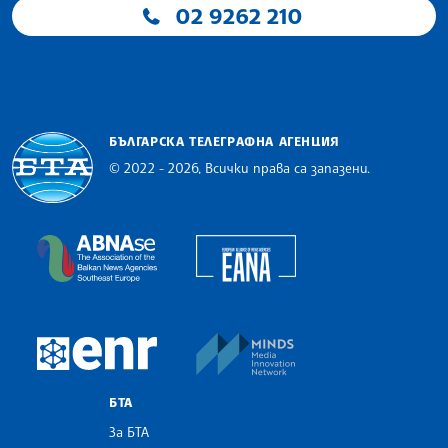
02 9262 210
БЪЛГАРСКА ТЕЛЕГРАФНА АГЕНЦИЯ
© 2022 - 2026, Всички права са запазени.
Българска телеграфна агенция
European Alliance of N
The Assocoation of the Balkan News Agencies S
MINDS Media Innovatio
European Newsroom
БТА
За БТА