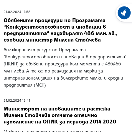
21.02.2024 17:58
ХРОНО
Обявените процедури по Програмата
“Конкурентоспособност и иновации в
предприятията“ надхвърлят 486 млн. лв.,
съобщи министър Милена Стойчева
Ангажираният ресурс по Програмата
"Конкурентоспособност и иновации в предприятията"
(ПКИП) за обявени процедури към момента е 486,466
млн. лева. А те са: по реализация на мерки за
интернационализация на българските малки и средни
предприятия (МСП)
21.02.2024 16:41
Министърът на иновациите и растежа
Милена Стойчева отчете отлично
изпълнение на ОПИК за периода 2014-2020
Можем да отчетем отлично изпълнение на