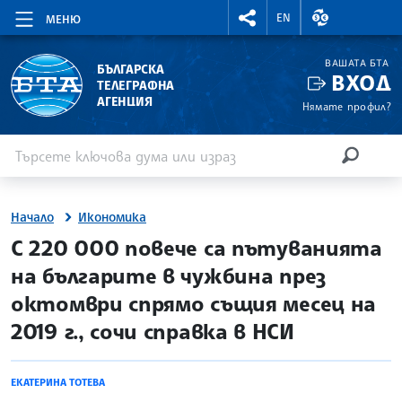
RIGHTMENU.SOCIAL
ВАЛУТНИ КУР
EN
МЕНЮ
ВАШАТА БТА
БЪЛГАРСКА
ВХОД
ТЕЛЕГРАФНА
АГЕНЦИЯ
Нямате профил?
Въведете ключова дума или израз
Търсене
ТЪРСЕН
Начало
Икономика
site.bta
С 220 000 повече са пътуванията
на българите в чужбина през
октомври спрямо същия месец на
2019 г., сочи справка в НСИ
ЕКАТЕРИНА ТОТЕВА