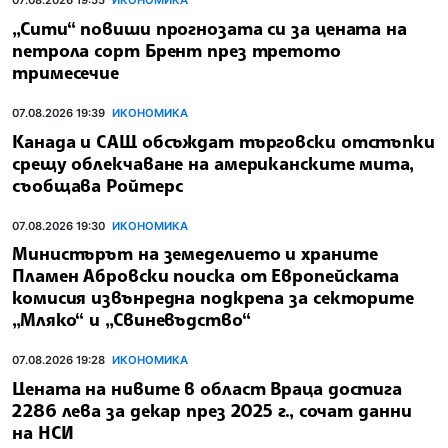
07.08.2026 19:55
ИКОНОМИКА
„Сити“ повиши прогнозата си за цената на
петрола сорт Брент през третото
тримесечие
07.08.2026 19:39
ИКОНОМИКА
Канада и САЩ обсъждат търговски отстъпки
срещу облекчаване на американските мита,
съобщава Ройтерс
07.08.2026 19:30
ИКОНОМИКА
Министърът на земеделието и храните
Пламен Абровски поиска от Европейската
комисия извънредна подкрепа за секторите
„Мляко“ и „Свиневъдство“
07.08.2026 19:28
ИКОНОМИКА
Цената на нивите в област Враца достига
2286 лева за декар през 2025 г., сочат данни
на НСИ