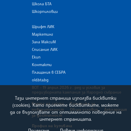
Школа БТА
Шкорпиловци
Шрифт ЛИК
Маркетинг
Зала МаксиМ
Списание ЛИК
Екип
Контакти
Плащания в СЕБРА
old.bta.bg
ВОТ - 19 април 2026 г . ред и условия за
предизборната кампания за Народно събрание
Тази интернет страница използва бисквитки
Карта на сайта
Политика за
(cookies). Като приемете бисквитките, можете
поверителност
Общи условия
Декларация
да се възползвате от оптималното поведение на
за достъпност
интернет страницата.
Профил на купувача
Приемане
Повече информация