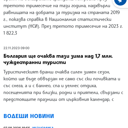
ХРОНО
третото тримесечие на тази година, надхвърли
равнищата на добрата за туризма на страната 2019
г., показва справка в Националния статистически
институт (НСИ). През третото тримесечие на 2023 г.
1 822,3
22.11.2023 09:00
България ще очаква тази зима над 1,7 млн.
чуждестранни туристи
Туристическият бранш очаква силен зимен сезон,
който ще бъде обвързан не само със ски почивката и
със снега, а и с балнео, спа и уелнес отдиха,
посещенията при близки, родни и приятели, свързани с
предстоящите празници от църковния календар, с
ВОДЕЩИ НОВИНИ