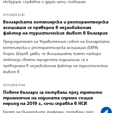
екскурзия, служебна и други цели, съобщиха
27.11.2023 21:31
Българската хотелиерска и ресторантьорска
асоциация се превърна в незаобиколим
фактор на туристическия живот в България
Председателят на Управителния съвет на Българската
хотелиерска и ресторантьорска асоциация (БХРА)
Георги Щерев заяви, че Асоциацията, която наскоро
отбеляза своята тридесета годишнина, се е
превърнала в незаобиколим фактор на туристическия
живот в
22.11.2023 11:44
Повече българи са пътували през третото
тримесечие на годината спрямо същия
период на 2019 г., сочи справка в НСИ
Броят на българските граждани, пътували през