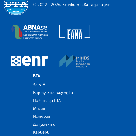
© 2022 - 2026, Всички права са запазени.
Българска телеграфна агенция
European Alliance of N
The Assocoation of the Balkan News Agencies S
MINDS Media Innovatio
European Newsroom
БТА
За БТА
Виртуална разходка
Новини за БТА
Мисия
История
Документи
Кариери