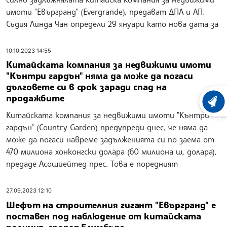
имоти "Евъргранд" (Evergrande), предават ДПА и АП.
Съдия Линда Чан определи 29 януари като нова дата за
10.10.2023 14:55
Китайската компания за недвижими имоти
"Кънтри гардън" няма да може да погаси
дълговете си в срок заради спад на
продажбите
ХРОНО
Китайската компания за недвижими имоти "Кънтри
гардън" (Country Garden) предупреди днес, че няма да
може да погаси навреме задълженията си по заема от
470 милиона хонконгски долара (60 милиона щ. долара),
предаде Асошиейтед прес. Това е поредният
27.09.2023 12:10
Шефът на строителния гигант "Евъргранд" е
поставен под наблюдение от китайската
полиция, според Блумбърг