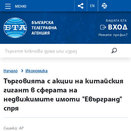
RIGHTMENU.SOCIAL
ВАЛУТНИ КУР
EN
МЕНЮ
ВАШАТА БТА
БЪЛГАРСКА
ВХОД
ТЕЛЕГРАФНА
АГЕНЦИЯ
Нямате профил?
Въведете ключова дума или израз
Търсене
ТЪРСЕН
Начало
Икономика
site.bta
Търговията с акции на китайския
гигант в сферата на
недвижимите имоти "Евъргранд"
спря
Снимка: AP