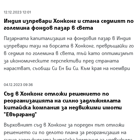
12.12.2023 12:01
Индия изпревари Хонконг и стана седмият по
големина фондов пазар в света
Пазарната капитализация на фондовия пазар в Индия
изпревари тази на борсата в Хонконг, превръщайки го
в седмия по големина в света, тъй като оптимизмът
за икономическите перспективи пред страната
нарастват, съобщи Си Ен Би Си. Към края на ноември
04.12.2023 09:36
Съд в Хонконг отложи решението по
реорганизацията на силно задлъжнялата
китайска компания за недвижими имоти
"Евъргранд"
Върховният съд в Хонконг за пореден път отложи
решението си по делото плана за реорганизация на
силно задлъжнялата китайска компания за недвижими