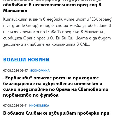
обявяване в несъстоятелност пред съд в
Манхатън
Китайският гигант в недвижимите имоти "Евъргранд"
(Evergrande Group) е подал снощи молба за обявяване в
несъстоятелност по Глава 15 пред съд в Манхатън,
съобщиха Франс прес и Си Ен Би Си. Целта е да бъдат
защитени активите на компанията в САЩ,
ВОДЕЩИ НОВИНИ
07.08.2026 09:47
ИКОНОМИКА
„Еърбиенби“ отчете ръст на приходите
благодарение на изкуствения интелект и
силно представяне по време на Световното
първенство по футбол
07.08.2026 09:41
ИКОНОМИКА
В област Сливен се извършват проверки при