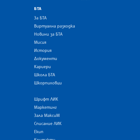
БТА
За БТА
Виртуална разходка
Новини за БТА
Мисия
История
Документи
Кариери
Школа БТА
Шкорпиловци
Шрифт ЛИК
Маркетинг
Зала МаксиМ
Списание ЛИК
Екип
Контакти