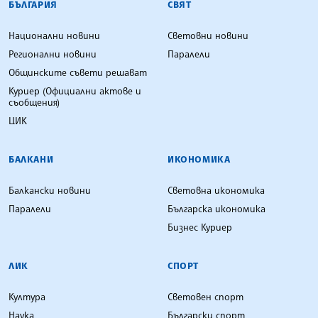
БЪЛГАРИЯ
СВЯТ
Национални новини
Световни новини
Регионални новини
Паралели
Общинските съвети решават
Куриер (Официални актове и
съобщения)
ЦИК
БАЛКАНИ
ИКОНОМИКА
Балкански новини
Световна икономика
Паралели
Българска икономика
Бизнес Куриер
ЛИК
СПОРТ
Култура
Световен спорт
Наука
Български спорт