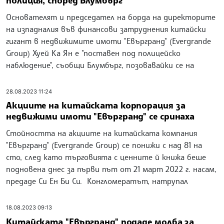
Основателят и председател на борда на директорите
на изпадналия във финансови затруднения китайски
гигант в недвижимите имоти "Евъргранд" (Evergrande
Group) Хуей Ка Ян е "поставен под полицейско
наблюдение", съобщи Блумбърг, позовавайки се на
28.08.2023 11:24
Акциите на китайската корпорация за
недвижими имоти "Евъргранд" се сринаха
Стойността на акциите на китайската компания
"Евъргранд" (Evergrande Group) се понижи с над 81 на
сто, след като търговията с ценните й книжа беше
подновена днес за първи път от 21 март 2022 г. насам,
предаде Си Ен Би Си. Конгломератът, натрупал
18.08.2023 09:13
Китайската "Евъргранд" подаде молба за