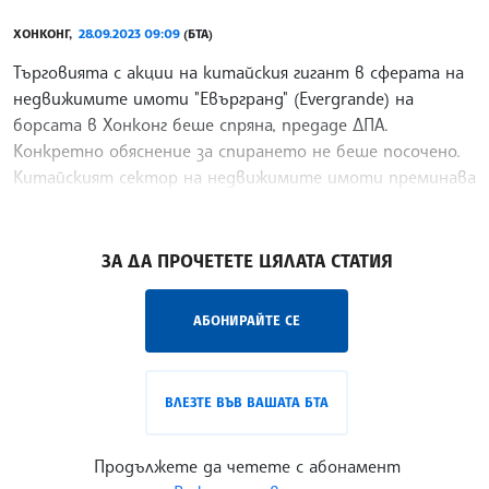
ХОНКОНГ,
28.09.2023 09:09
(БТА)
Търговията с акции на китайския гигант в сферата на
недвижимите имоти "Евъргранд" (Evergrande) на
борсата в Хонконг беше спряна, предаде ДПА.
Конкретно обяснение за спирането не беше посочено.
Китайският сектор на недвижимите имоти преминава
през
/СС/
ЗА ДА ПРОЧЕТЕТЕ ЦЯЛАТА СТАТИЯ
АБОНИРАЙТЕ СЕ
ВЛЕЗТЕ ВЪВ ВАШАТА БТА
Продължете да четете с абонамент