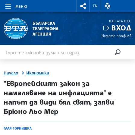
RIGHTMENU.SOCIAL
ВАЛУТНИ КУР
EN
МЕНЮ
ВАШАТА БТА
БЪЛГАРСКА
ВХОД
ТЕЛЕГРАФНА
АГЕНЦИЯ
Нямате профил?
Въведете ключова дума или израз
Търсене
ТЪРСЕН
Начало
Икономика
site.bta
"Европейският закон за
намаляване на инфлацията" е
напът да види бял свят, заяви
Брюно Льо Мер
ГАЛЯ ГОРНИШКА