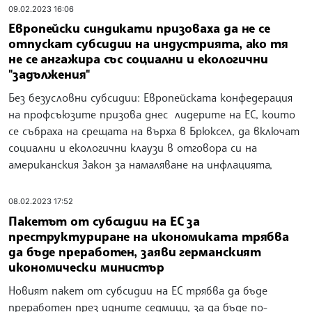
09.02.2023 16:06
Европейски синдикати призоваха да не се
отпускат субсидии на индустрията, ако тя
не се ангажира със социални и екологични
"задължения"
Без безусловни субсидии: Европейската конфедерация
на профсъюзите призова днес лидерите на ЕС, които
се събраха на срещата на върха в Брюксел, да включат
социални и екологични клаузи в отговора си на
американския Закон за намаляване на инфлацията,
08.02.2023 17:52
Пакетът от субсидии на ЕС за
преструктуриране на икономиката трябва
да бъде преработен, заяви германският
икономически министър
Новият пакет от субсидии на ЕС трябва да бъде
преработен през идните седмици, за да бъде по-