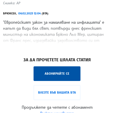
Снимка: АР
БРЮКСЕЛ,
06.02.2023 12:04
(БТА)
"Европейският закон за намаляване на инфлацията" е
напът да види бял свят, потвърди днес френският
министър на икономиката Брюно Льо Мер, цитиран
от Франс прес, изразявайки задоволството си от
предложенията на ЕК за противопоставяне на големия
/СС/
ЗА ДА ПРОЧЕТЕТЕ ЦЯЛАТА СТАТИЯ
АБОНИРАЙТЕ СЕ
ВЛЕЗТЕ ВЪВ ВАШАТА БТА
Продължете да четете с абонамент