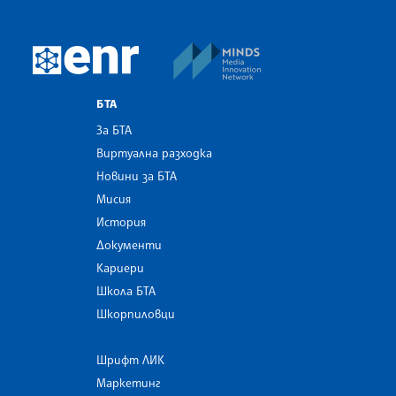
MINDS Media Innovatio
European Newsroom
БТА
За БТА
Виртуална разходка
Новини за БТА
Мисия
История
Документи
Кариери
Школа БТА
Шкорпиловци
Шрифт ЛИК
Маркетинг