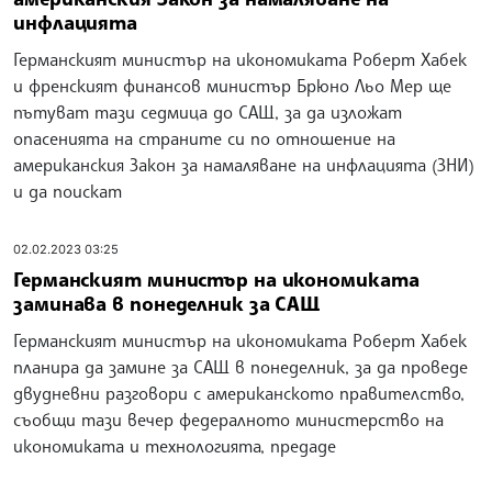
инфлацията
Германският министър на икономиката Роберт Хабек
и френският финансов министър Брюно Льо Мер ще
пътуват тази седмица до САЩ, за да изложат
опасенията на страните си по отношение на
американския Закон за намаляване на инфлацията (ЗНИ)
и да поискат
02.02.2023 03:25
Германският министър на икономиката
заминава в понеделник за САЩ
Германският министър на икономиката Роберт Хабек
планира да замине за САЩ в понеделник, за да проведе
двудневни разговори с американското правителство,
съобщи тази вечер федералното министерство на
икономиката и технологията, предаде