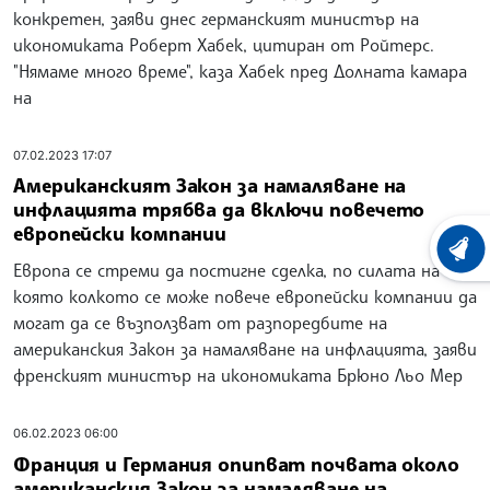
конкретен, заяви днес германският министър на
икономиката Роберт Хабек, цитиран от Ройтерс.
"Нямаме много време", каза Хабек пред Долната камара
на
07.02.2023 17:07
Американският Закон за намаляване на
инфлацията трябва да включи повечето
европейски компании
ХРОНО
Европа се стреми да постигне сделка, по силата на
която колкото се може повече европейски компании да
могат да се възползват от разпоредбите на
американския Закон за намаляване на инфлацията, заяви
френският министър на икономиката Брюно Льо Мер
06.02.2023 06:00
Франция и Германия опипват почвата около
американския Закон за намаляване на