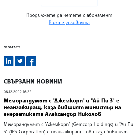
Продължете да четете с абонамент
Вижте условията
СПОДЕЛЕТЕ
СВЪРЗАНИ НОВИНИ
06.12.2022 16:22
Меморандумът с "Джемкорп" и "Ай Пи 3" е
неангажиращ, каза бившият министър на
енергетиката Александър Николов
Меморандумът с "Джемкорп" (Gemcorp Holdings) и "Ай Пи
3" (IP3 Corporation) е неангажиращ. Това каза бившият