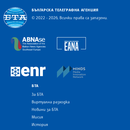
БЪЛГАРСКА ТЕЛЕГРАФНА АГЕНЦИЯ
© 2022 - 2026, Всички права са запазени.
Българска телеграфна агенция
European Alliance of N
The Assocoation of the Balkan News Agencies S
MINDS Media Innovatio
European Newsroom
БТА
За БТА
Виртуална разходка
Новини за БТА
Мисия
История