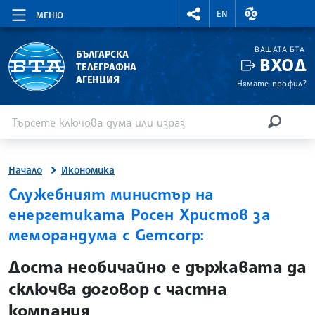
RIGHTMENU.SOCIAL
ВАЛУТНИ КУР
EN
МЕНЮ
ВАШАТА БТА
БЪЛГАРСКА
ВХОД
ТЕЛЕГРАФНА
АГЕНЦИЯ
Нямате профил?
Въведете ключова дума или израз
Търсене
ТЪРСЕН
Начало
Икономика
Служебният министър на
енергетиката Росен Христов за
меморандума с Gemcorp:
site.bta
Доста необичайно е държавата да
сключва договор с частна
компания