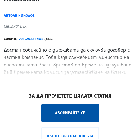
АНТОАН НИКОЛОВ
Снимка: БТА
СОФИЯ,
29.11.2022 17:04
(БТА)
Доста необичайно е държавата да сключва договор с
частна компания. Това каза служебният министър на
енергетиката Росен Христов по време на изслушване
във временната комисия за установяване на всички
факти и обстоятелства, свързани с подписването и
/ЕС/
ЗА ДА ПРОЧЕТЕТЕ ЦЯЛАТА СТАТИЯ
АБОНИРАЙТЕ СЕ
ВЛЕЗТЕ ВЪВ ВАШАТА БТА