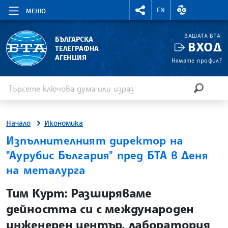
RIGHTMENU.SOCIAL
ВАЛУТНИ КУР
EN
МЕНЮ
ВАШАТА БТА
БЪЛГАРСКА
ВХОД
ТЕЛЕГРАФНА
АГЕНЦИЯ
Нямате профил?
Въведете ключова дума или израз
Търсене
ТЪРСЕН
Начало
Икономика
Изпълнителният директор на
"Аурубис България" пред БТА в Деня
на металурга
site.bta
Тим Курт: Разширяваме
дейността си с международен
инженерен център, лаборатория