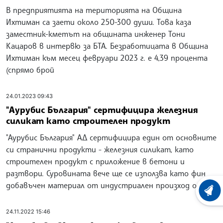
В предприятията на територията на Община
Ихтиман са заети около 250-300 души. Това каза
заместник-кметът на общината инженер Тони
Кацаров в интервю за БТА. Безработицата в Община
Ихтиман към месец февруари 2023 г. е 4,39 процента
(спрямо брой
24.01.2023 09:43
"Аурубис България" сертифицира железния
силикат като строителен продукт
"Аурубис България" АД сертифицира един от основните
си странични продукти - железния силикат, като
строителен продукт с приложение в бетони и
разтвори. Суровината вече ще се използва като фин
добавъчен материал от индустриален произход от
ХРОНО
24.11.2022 15:46