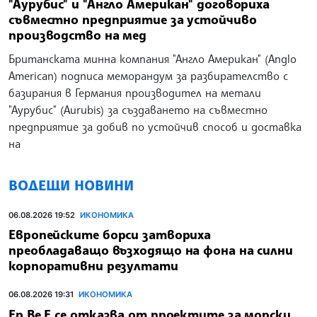
"Аурубис" и "Англо Американ" договориха
съвместно предприятие за устойчиво
производство на мед
Британската минна компания "Англо Американ" (Anglo
American) подписа меморандум за разбирателство с
базирания в Германия производител на метали
"Аурубис" (Aurubis) за създаването на съвместно
предприятие за добив по устойчив способ и доставка
на
ВОДЕЩИ НОВИНИ
06.08.2026 19:52
ИКОНОМИКА
Европейските борси затвориха
преобладаващо възходящо на фона на силни
корпоративни резултати
06.08.2026 19:31
ИКОНОМИКА
Ер Ве Е се отказва от проектите за морски