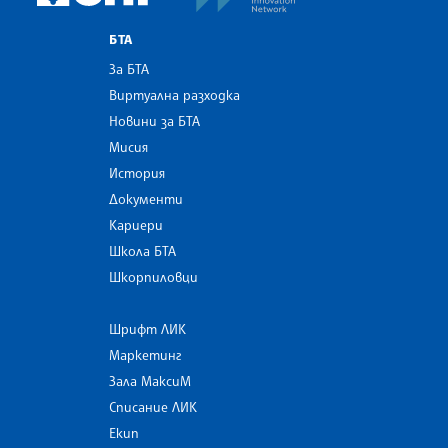
БТА
За БТА
Виртуална разходка
Новини за БТА
Мисия
История
Документи
Кариери
Школа БТА
Шкорпиловци
Шрифт ЛИК
Маркетинг
Зала МаксиМ
Списание ЛИК
Екип