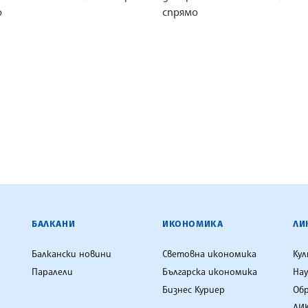
о
спрямо
ЕНЦИЯ
БАЛКАНИ
ИКОНОМИКА
ЛИ
Балкански новини
Световна икономика
Ку
Паралели
Българска икономика
Нау
Бизнес Куриер
Об
ЛИК