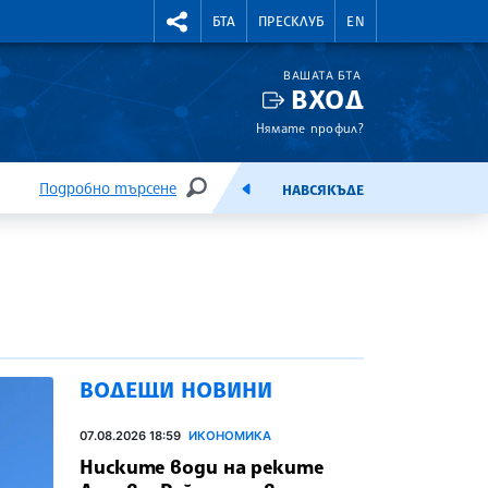
УТНИ КУРСОВЕ
RIGHTMENU.SOCIAL
БТА
ПРЕСКЛУБ
EN
ВАШАТА БТА
ВХОД
Нямате профил?
Подробно търсене
НАВСЯКЪДЕ
ТЪРСЕНЕ
ЕМИСИЯ
ВОДЕЩИ НОВИНИ
07.08.2026 18:59
ИКОНОМИКА
Ниските води на реките