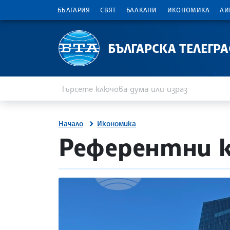
БЪЛГАРИЯ
СВЯТ
БАЛКАНИ
ИКОНОМИКА
ЛИ
БЪЛГАРСКА ТЕЛЕГР
Въведете ключова дума или израз
Търсене
Начало
Икономика
site.bta
Референтни к