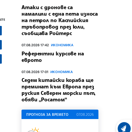
Атаки с дронове са
намалили с една пета износа
на петрол по Каспийския
ЕТЕ
тръбопровод през юли,
съобщава Ройтерс
07.08.2026 17:42
ИКОНОМИКА
Референтни курсове на
еврото
07.08.2026 17:01
ИКОНОМИКА
Седем китайски кораба ще
преминат към Европа през
руския Северен морски път,
обяви „Росатом“
ПРОГНОЗА ЗА ВРЕМЕТО
07.08.2026
ХРОНО