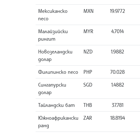
Мексиканско
MXN
19.9772
песо
Малайзийски
MYR
4.7014
рингит
Новозеландски
NZD
1.9882
долар
Филипинско песо
PHP
70.028
Сингапурски
SGD
1.4882
долар
Тайландски бат
THB
37.781
Южноафрикански
ZAR
18.8194
ранд