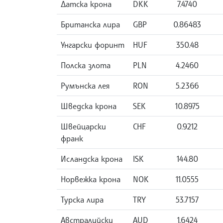
Датска крона
DKK
7.4740
Британска лира
GBP
0.86483
Унгарски форинт
HUF
350.48
Полска злота
PLN
4.2460
Румънска лея
RON
5.2366
Шведска крона
SEK
10.8975
Швейцарски
CHF
0.9212
франк
Исландска крона
ISK
144.80
Норвежка крона
NOK
11.0555
Турска лира
TRY
53.7157
Австралийски
AUD
1.6424