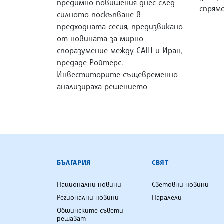
предимно повишения днес след
спрям
силното поскъпване в
предходната сесия, предизвикано
от новината за мирно
споразумение между САЩ и Иран,
предаде Ройтерс.
Инвеститорите същевременно
анализираха решението
БЪЛГАРСКА ТЕЛЕГРАФНА АГ
БЪЛГАРИЯ
СВЯТ
Национални новини
Световни новини
Регионални новини
Паралели
Общинските съвети
решават