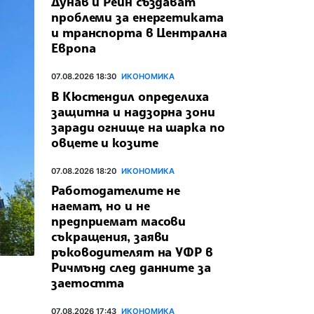
Дунав и Рейн създават
проблеми за енергетиката
и транспорта в Централна
Европа
07.08.2026 18:30
ИКОНОМИКА
В Кюстендил определиха
защитна и надзорна зони
заради огнище на шарка по
овцете и козите
07.08.2026 18:20
ИКОНОМИКА
Работодателите не
наемат, но и не
предприемат масови
съкращения, заяви
ръководителят на УФР в
Ричмънд след данните за
заетостта
07.08.2026 17:43
ИКОНОМИКА