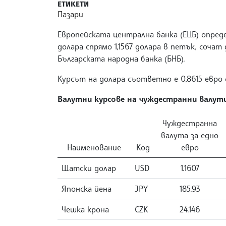
ЕТИКЕТИ
Пазари
Европейската централна банка (ЕЦБ) опреде
долара спрямо 1,1567 долара в петък, сочат
Българската народна банка (БНБ).
Курсът на долара съответно е 0,8615 евро 
Валутни курсове на чуждестранни валути 
Чуждестранна
валута за едно
Наименование
Код
евро
Щатски долар
USD
1.1607
Японска йена
JPY
185.93
Чешка крона
CZK
24.146