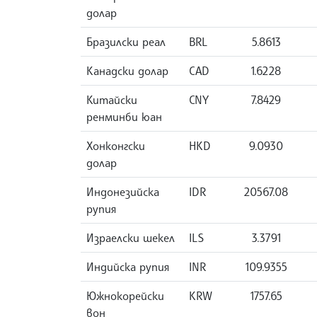
долар
Бразилски реал
BRL
5.8613
Канадски долар
CAD
1.6228
Китайски
CNY
7.8429
ренминби юан
Хонконгски
HKD
9.0930
долар
Индонезийска
IDR
20567.08
рупия
Израелски шекел
ILS
3.3791
Индийска рупия
INR
109.9355
Южнокорейски
KRW
1757.65
вон