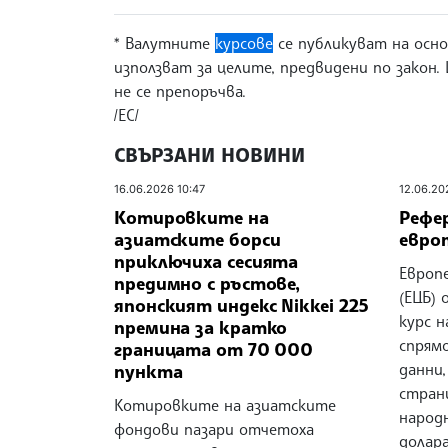
* Валутните
курсове
се публикуват на основ
използват за целите, предвидени по закон.
не се препоръчва.
/ЕС/
СВЪРЗАНИ НОВИНИ
16.06.2026 10:47
12.06.20
Котировките на
Рефе
азиатските борси
евро
приключиха сесията
Европ
предимно с ръстове,
(ЕЦБ)
японският индекс Nikkei 225
курс н
премина за кратко
спрямо
границата от 70 000
данни,
пункта
стран
Котировките на азиатските
народн
фондови пазари отчетоха
долар