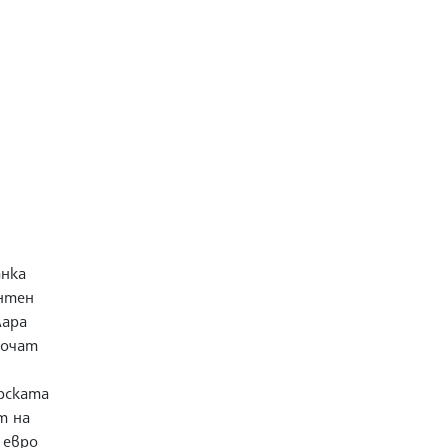
анка
ентен
лара
 сочат
рската
т на
 евро