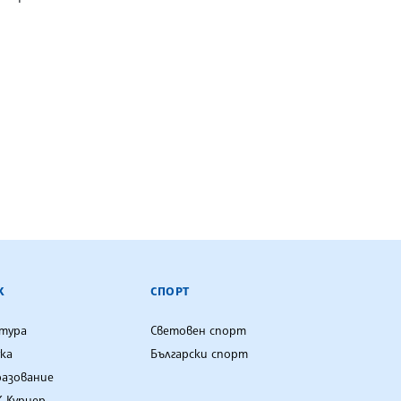
К
СПОРТ
лтура
Световен спорт
ка
Български спорт
разование
 Куриер