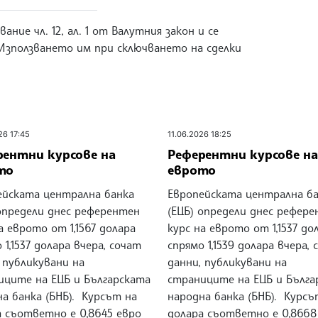
ание чл. 12, ал. 1 от Валутния закон и се
 Използването им при сключването на сделки
26 17:45
11.06.2026 18:25
рентни курсове на
Референтни курсове на
то
еврото
ейската централна банка
Европейската централна б
 определи днес референтен
(ЕЦБ) определи днес рефер
а еврото от 1,1567 долара
курс на еврото от 1,1537 до
 1,1537 долара вчера, сочат
спрямо 1,1539 долара вчера,
 публикувани на
данни, публикувани на
иците на ЕЦБ и Българската
страниците на ЕЦБ и Бълга
а банка (БНБ). Курсът на
народна банка (БНБ). Курсъ
а съответно е 0,8645 евро
долара съответно е 0,8668