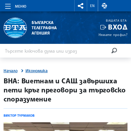
RIGHTMENU.SOCIAL
ВАЛУТНИ КУР
EN
МЕНЮ
ВАШАТА БТА
БЪЛГАРСКА
ВХОД
ТЕЛЕГРАФНА
АГЕНЦИЯ
Нямате профил?
Въведете ключова дума или израз
Търсене
ТЪРСЕН
Начало
Икономика
site.bta
ВНА: Виетнам и САЩ завършиха
пети кръг преговори за търговско
споразумение
ВИКТОР ТУРМАКОВ