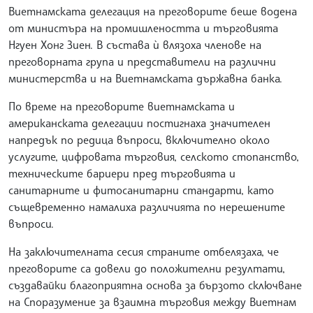
Виетнамската делегация на преговорите беше водена
от министъра на промишлеността и търговията
Нгуен Хонг Зиен. В състава ѝ влязоха членове на
преговорната група и представители на различни
министерства и на Виетнамската държавна банка.
По време на преговорите виетнамската и
американската делегации постигнаха значителен
напредък по редица въпроси, включително около
услугите, цифровата търговия, селското стопанство,
техническите бариери пред търговията и
санитарните и фитосанитарни стандарти, като
същевременно намалиха различията по нерешените
въпроси.
На заключителната сесия страните отбелязаха, че
преговорите са довели до положителни резултати,
създавайки благоприятна основа за бързото сключване
на Споразумение за взаимна търговия между Виетнам