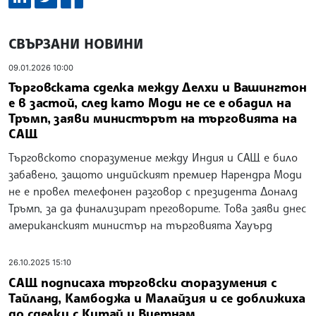
СВЪРЗАНИ НОВИНИ
09.01.2026 10:00
Търговската сделка между Делхи и Вашингтон
е в застой, след като Моди не се е обадил на
Тръмп, заяви министърът на търговията на
САЩ
Търговското споразумение между Индия и САЩ е било
забавено, защото индийският премиер Нарендра Моди
не е провел телефонен разговор с президента Доналд
Тръмп, за да финализират преговорите. Това заяви днес
американският министър на търговията Хауърд
26.10.2025 15:10
САЩ подписаха търговски споразумения с
Тайланд, Камбоджа и Малайзия и се доближиха
до сделки с Китай и Виетнам