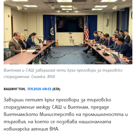
Виетнам и САЩ завършиха пети кръг преговори за търговско
споразумение. Снимка: ВНА
ВАШИНГТОН,
17.11.2025 08:53
(БТА)
Завърши петият кръг преговори за търговско
споразумение между САЩ и Виетнам, предаде
виетнамското Министерство на промишлеността и
търговия, на което се позовава националната
новинарска агенция ВНА.