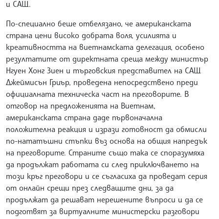
и САЩ.
По-специално беше отбелязано, че американската
страна цени високо добрата воля, усилията и
креативността на виетнамската делегация, особено
резултатите от директната среща между министър
Нгуен Хонг Зиен и търговския представител на САЩ
Джеймисън Гриър, проведена непосредствено преди
официалната техническа част на преговорите. В
отговор на предложенията на Виетнам,
американската страна даде първоначална
положителна реакция и изрази готовност да обмисли
по-нататъшни стъпки въз основа на общия напредък
на преговорите. Страните също така се споразумяха
да продължат работата си след приключването на
този кръг преговори и се съгласиха да проведат серия
от онлайн срещи през следващите дни, за да
продължат да решават нерешените въпроси и да се
подготвят за виртуалните министерски разговори