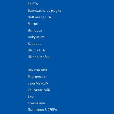
За БТА
Виртуална разходка
Новини за БТА
Мисия
История
Документи
Кариери
Школа БТА
Шкорпиловци
Шрифт ЛИК
Маркетинг
Зала МаксиМ
Списание ЛИК
Екип
Контакти
Плащания в СЕБРА