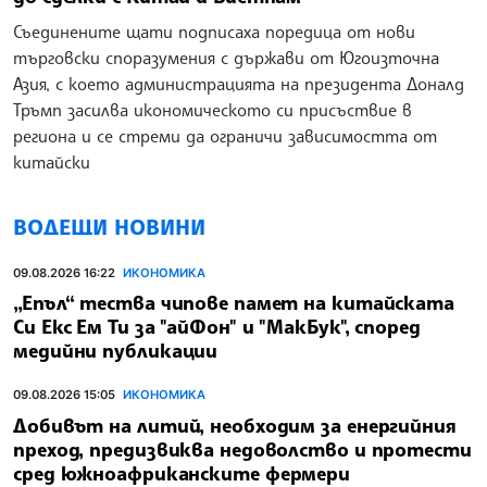
Съединените щати подписаха поредица от нови
търговски споразумения с държави от Югоизточна
Азия, с което администрацията на президента Доналд
Тръмп засилва икономическото си присъствие в
региона и се стреми да ограничи зависимостта от
китайски
ВОДЕЩИ НОВИНИ
09.08.2026 16:22
ИКОНОМИКА
„Епъл“ тества чипове памет на китайската
Си Екс Ем Ти за "айФон" и "МакБук", според
медийни публикации
09.08.2026 15:05
ИКОНОМИКА
Добивът на литий, необходим за енергийния
преход, предизвиква недоволство и протести
сред южноафриканските фермери