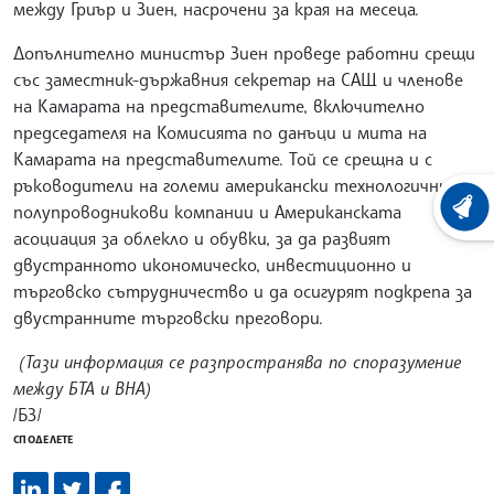
между Гриър и Зиен, насрочени за края на месеца.
Допълнително министър Зиен проведе работни срещи
със заместник-държавния секретар на САЩ и членове
на Камарата на представителите, включително
председателя на Комисията по данъци и мита на
Камарата на представителите. Той се срещна и с
ръководители на големи американски технологични и
полупроводникови компании и Американската
ХРОНО
асоциация за облекло и обувки, за да развият
двустранното икономическо, инвестиционно и
търговско сътрудничество и да осигурят подкрепа за
двустранните търговски преговори.
(Тази информация се разпространява по споразумение
между БТА и ВНА)
/БЗ/
СПОДЕЛЕТЕ