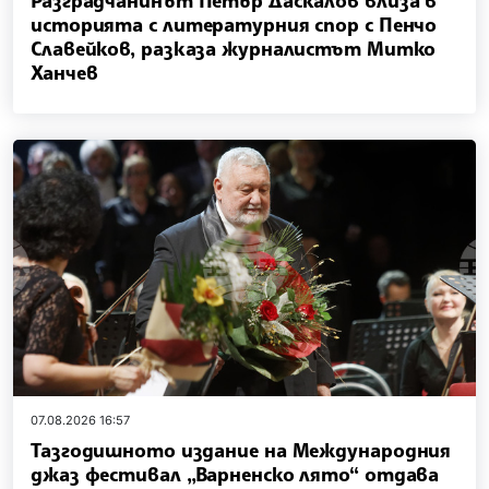
Разградчанинът Петър Даскалов влиза в
историята с литературния спор с Пенчо
Славейков, разказа журналистът Митко
Ханчев
07.08.2026 16:57
Тазгодишното издание на Международния
джаз фестивал „Варненско лято“ отдава