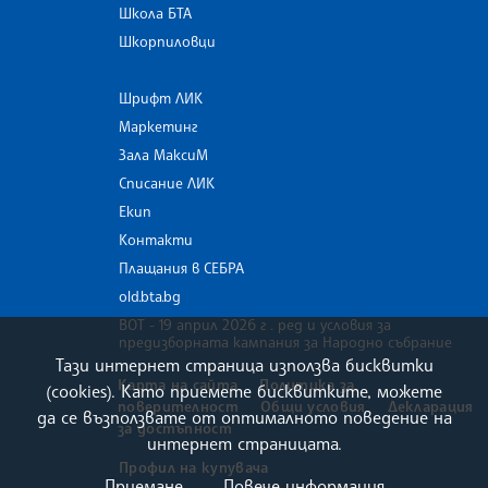
Школа БТА
Шкорпиловци
Шрифт ЛИК
Маркетинг
Зала МаксиМ
Списание ЛИК
Екип
Контакти
Плащания в СЕБРА
old.bta.bg
ВОТ - 19 април 2026 г . ред и условия за
предизборната кампания за Народно събрание
Тази интернет страница използва бисквитки
Карта на сайта
Политика за
(cookies). Като приемете бисквитките, можете
поверителност
Общи условия
Декларация
да се възползвате от оптималното поведение на
за достъпност
интернет страницата.
Профил на купувача
Приемане
Повече информация