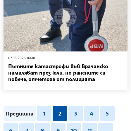
07.08.2026 16:38
Пътните катастрофи във Врачанско
намаляват през юли, но ранените са
повече, отчетоха от полицията
Предишна
1
2
3
4
5
6
7
8
9
10
11
...