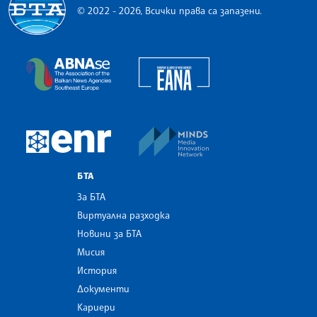
© 2022 - 2026, Всички права са запазени.
Българска телеграфна агенция
European Alliance of N
The Assocoation of the Balkan News Agencies S
MINDS Media Innovatio
European Newsroom
БТА
За БТА
Виртуална разходка
Новини за БТА
Мисия
История
Документи
Кариери