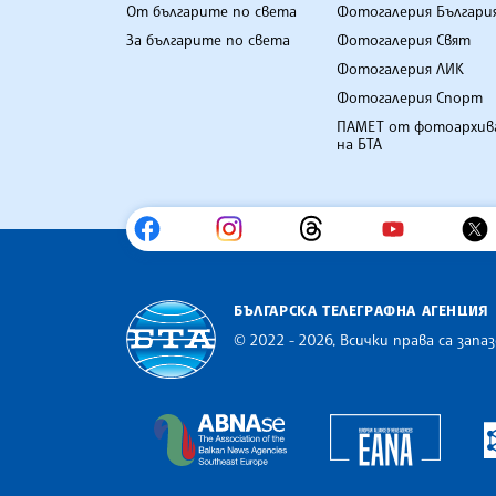
От българите по света
Фотогалерия Българи
За българите по света
Фотогалерия Свят
Фотогалерия ЛИК
Фотогалерия Спорт
ПАМЕТ от фотоархив
на БТА
БЪЛГАРСКА ТЕЛЕГРАФНА АГЕНЦИЯ
© 2022 - 2026, Всички права са запаз
Българска телеграфна агенция
Europe
The Assocoation of the Balkan