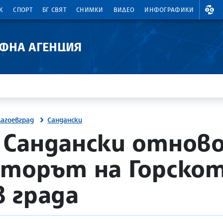
ВАЛ
К
СПОРТ
БГ СВЯТ
СНИМКИ
ВИДЕО
ИНФОГРАФИКИ
АФНА АГЕНЦИЯ
лагоевград
Сандански
Сандански отново 
кторът на Горско
 града