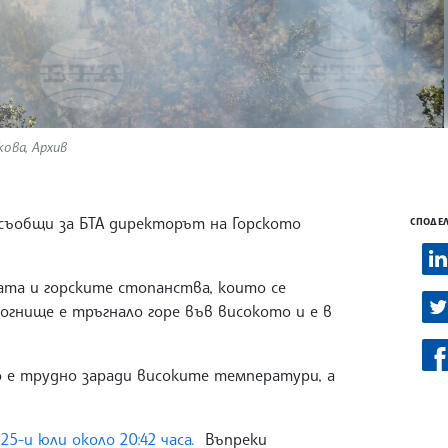
ова, Архив
 съобщи за БТА директорът на Горското
СПОДЕЛ
ата и горските стопанства, които се
гнище е тръгнало горе във високото и е в
но е трудно заради високите температури, а
25-и юли около 20:42 часа.
Въпреки