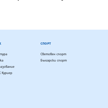
К
СПОРТ
лтура
Световен спорт
ка
Български спорт
разование
 Куриер