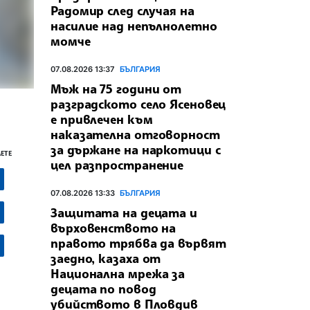
Радомир след случая на
насилие над непълнолетно
момче
07.08.2026 13:37
БЪЛГАРИЯ
Мъж на 75 години от
разградското село Ясеновец
е привлечен към
наказателна отговорност
за държане на наркотици с
ЕТЕ
цел разпространение
07.08.2026 13:33
БЪЛГАРИЯ
Защитата на децата и
върховенството на
правото трябва да вървят
заедно, казаха от
Национална мрежа за
децата по повод
убийството в Пловдив