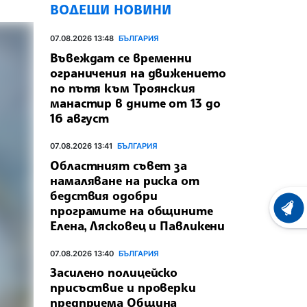
ВОДЕЩИ НОВИНИ
07.08.2026 13:48
БЪЛГАРИЯ
Въвеждат се временни
ограничения на движението
по пътя към Троянския
манастир в дните от 13 до
16 август
07.08.2026 13:41
БЪЛГАРИЯ
Областният съвет за
намаляване на риска от
бедствия одобри
програмите на общините
ХРОНО
Елена, Лясковец и Павликени
07.08.2026 13:40
БЪЛГАРИЯ
Засилено полицейско
присъствие и проверки
предприема Община