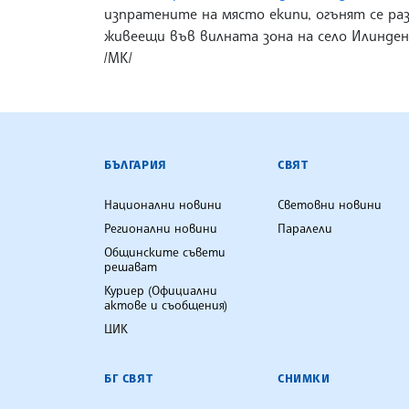
изпратените на място екипи, огънят се раз
живеещи във вилната зона на село Илинде
/МК/
БЪЛГАРСКА ТЕЛЕГРАФНА АГ
БЪЛГАРИЯ
СВЯТ
Национални новини
Световни новини
Регионални новини
Паралели
Общинските съвети
решават
Куриер (Официални
актове и съобщения)
ЦИК
БГ СВЯТ
СНИМКИ