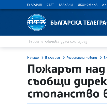
БЪЛГАРИЯ
СВЯТ
БАЛКАНИ
ИКОНОМИКА
ЛИ
БЪЛГАРСКА ТЕЛЕГР
Въведете ключова дума или израз
Търсене
Начало
България
Регионални новини
Б
site.bta
Пожарът над 
съобщи дире
стопанство в