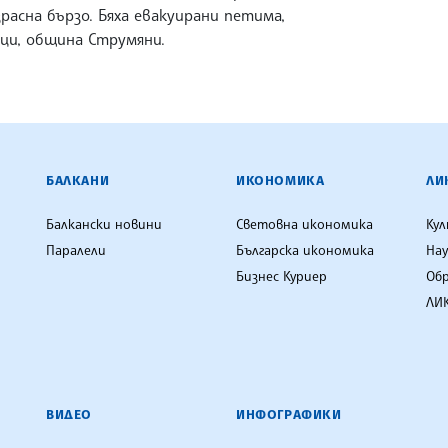
расна бързо. Бяха евакуирани петима,
нци, община Струмяни.
ЕНЦИЯ
БАЛКАНИ
ИКОНОМИКА
ЛИ
Балкански новини
Световна икономика
Ку
Паралели
Българска икономика
Нау
Бизнес Куриер
Об
ЛИК
ВИДЕО
ИНФОГРАФИКИ