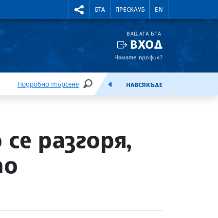
УТНИ КУРСОВЕ
RIGHTMENU.SOCIAL
БТА
ПРЕСКЛУБ
EN
ВАШАТА БТА
ВХОД
Нямате профил?
Подробно търсене
НАВСЯКЪДЕ
ТЪРСЕНЕ
ЕМИСИЯ
се разгоря,
то