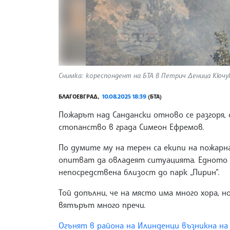
Снимка: кореспондент на БТА в Петрич Деница Кючук
БЛАГОЕВГРАД,
10.08.2025 18:39
(БТА)
Пожарът над Сандански отново се разгоря,
стопанство в града Симеон Ефремов.
По думите му на терен са екипи на пожарн
опитват да овладеят ситуацията. Едното о
непосредствена близост до парк „Пирин“.
Той допълни, че на място има много хора, 
вятърът много пречи.
Огънят в района на Илинденци възникна на 