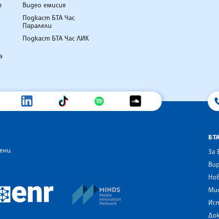
я
Видео емисия
Подкаст БТА Час
Паралели
Подкаст БТА Час ЛИК
а
БТ
ени.
За 
Вир
Нов
an Alliance of News Agencies
MINDS Media Innovation Netwo
 News Agencies Southeast Europe
Ми
European Newsroom
Ис
До