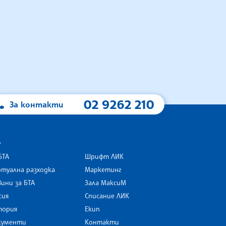
02 9262 210
За контакти
А
БТА
Шрифт ЛИК
туална разходка
Маркетинг
ини за БТА
Зала МаксиМ
rk
сия
Списание ЛИК
тория
Екип
кументи
Контакти