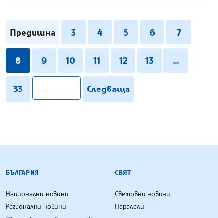
Предишна
3
4
5
6
7
8
9
10
11
12
13
...
pagination.search
33
Следваща
БЪЛГАРСКА ТЕЛЕГРАФНА АГЕНЦИЯ
БЪЛГАРИЯ
СВЯТ
Национални новини
Световни новини
Регионални новини
Паралели