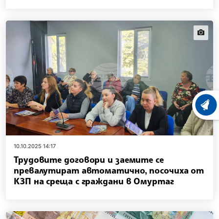
news.i
ХРОНО
10.10.2025 14:17
Трудовите договори и заемите се
превалутират автоматично, посочиха от
КЗП на среща с граждани в Омуртаг