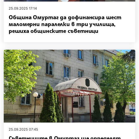
25.09.2025 17:14
Община Омуртаг да дофинансира шест
маломерни паралелки в три училища,
решиха общинските съветници
25.09.2025 07:45
Съветниците в Омуртаг ще определят