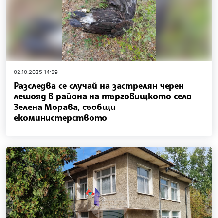
02.10.2025 14:59
Разследва се случай на застрелян черен
лешояд в района на търговищкото село
Зелена Морава, съобщи
екоминистерството