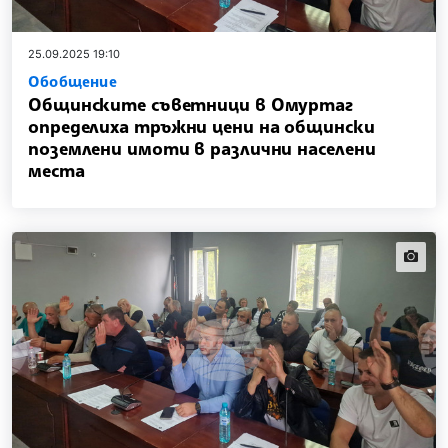
25.09.2025 19:10
Обобщение
Общинските съветници в Омуртаг
определиха тръжни цени на общински
поземлени имоти в различни населени
места
news.i