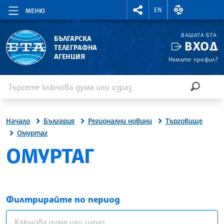
RIGHTMENU.SOCIAL
ВАЛУТНИ КУР
EN
МЕНЮ
ВАШАТА БТА
БЪЛГАРСКА
ВХОД
ТЕЛЕГРАФНА
АГЕНЦИЯ
Нямате профил?
Въведете ключова дума или израз
Търсене
ТЪРСЕН
Начало
България
Регионални новини
Търговище
Омуртаг
ОМУРТАГ
Филтрирайте по период