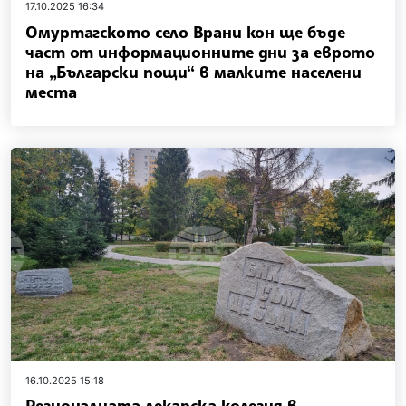
17.10.2025 16:34
Омуртагското село Врани кон ще бъде
част от информационните дни за еврото
на „Български пощи“ в малките населени
места
16.10.2025 15:18
Регионалната лекарска колегия в