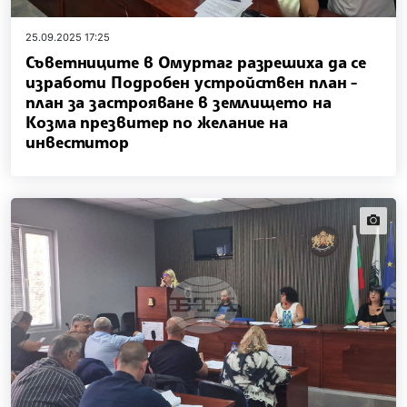
25.09.2025 17:25
Съветниците в Омуртаг разрешиха да се
изработи Подробен устройствен план -
план за застрояване в землището на
Козма презвитер по желание на
инвеститор
news.i