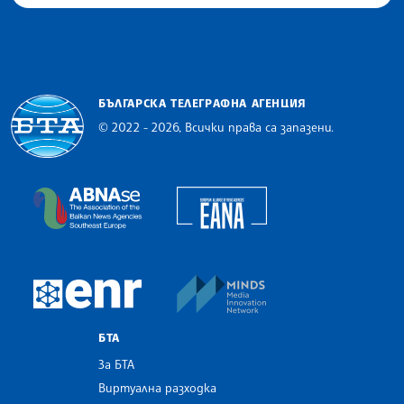
БЪЛГАРСКА ТЕЛЕГРАФНА АГЕНЦИЯ
© 2022 - 2026, Всички права са запазени.
Българска телеграфна агенция
European Alliance of N
The Assocoation of the Balkan News Agencies S
MINDS Media Innovatio
European Newsroom
БТА
За БТА
Виртуална разходка