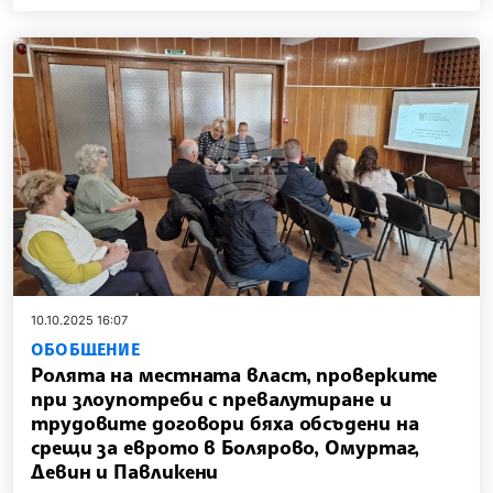
10.10.2025 16:07
ОБОБЩЕНИЕ
Ролята на местната власт, проверките
при злоупотреби с превалутиране и
трудовите договори бяха обсъдени на
срещи за еврото в Болярово, Омуртаг,
Девин и Павликени