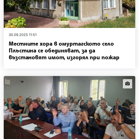
30.09.2025 11:51
Местните хора в омуртагското село
Плъстина се обединяват, за да
възстановят имот, изгорял при пожар
news.i