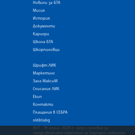
Новини за БТА
Мисия
История
Документи
Кариери
Школа БТА
Шкорпиловци
Шрифт ЛИК
Маркетинг
Зала МаксиМ
Списание ЛИК
Екип
Контакти
Плащания в СЕБРА
old.bta.bg
ВОТ - 19 април 2026 г . ред и условия за
предизборната кампания за Народно събрание