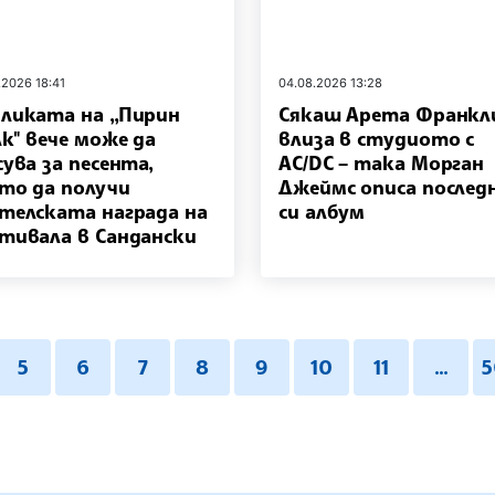
.2026 18:41
04.08.2026 13:28
ликата на „Пирин
Сякаш Арета Франкл
к" вече може да
влиза в студиото с
сува за песента,
AC/DC – така Морган
то да получи
Джеймс описа послед
телската награда на
си албум
тивала в Сандански
5
6
7
8
9
10
11
...
5