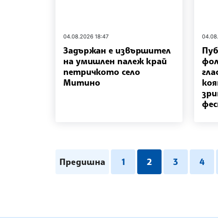
04.08.2026 18:47
04.08
Задържан е извършител
Пуб
на умишлен палеж край
фол
петричкото село
гла
Митино
коя
зри
фес
Предишна
1
2
3
4