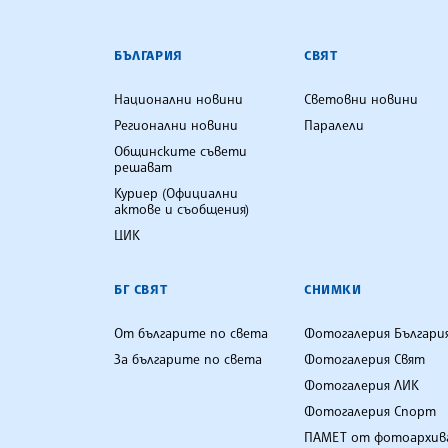
БЪЛГАРСКА ТЕЛЕГРАФНА АГ
БЪЛГАРИЯ
СВЯТ
Национални новини
Световни новини
Регионални новини
Паралели
Общинските съвети
решават
Куриер (Официални
актове и съобщения)
ЦИК
БГ СВЯТ
СНИМКИ
От българите по света
Фотогалерия Българи
За българите по света
Фотогалерия Свят
Фотогалерия ЛИК
Фотогалерия Спорт
ПАМЕТ от фотоархив