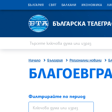
БЪЛГАРИЯ
СВЯТ
БАЛКАНИ
ИКОНОМИКА
ЛИ
БЪЛГАРСКА ТЕЛЕГР
Въведете ключова дума или израз
Търсене
Начало
България
Регионални новини
Б
БЛАГОЕВГР
Филтрирайте по период