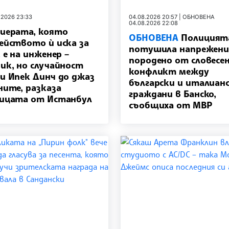
.2026 23:33
04.08.2026 20:57 | ОБНОВЕНА
04.08.2026 22:08
иерата, която
ОБНОВЕНА
Полицият
ейството ѝ иска за
потушила напрежени
, е на инженер –
породено от словесе
ик, но случайност
конфликт между
и Ипек Динч до джаз
български и италиан
ните, разказа
граждани в Банско,
ицата от Истанбул
съобщиха от МВР