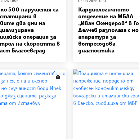
.2026 11:52
05.08.2026 11:31
ло 500 нарушения са
Кардиологичното
статирани в
отделение на МБАЛ
вите два дни на
„Иван Скендеров“ в Г
циализирана
Делчев разполага с н
ицейска операция за
апаратура за
трол на скоростта в
вътресъдова
аст Благоевград
диагностика
news.images