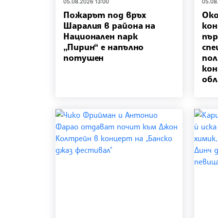
05.08.2026 13:00
05.08
Пожарът под връх
Око
Шаралия в района на
кон
Национален парк
пър
„Пирин“ е напълно
спе
потушен
пол
кон
обл