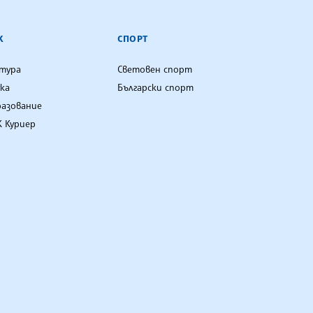
К
СПОРТ
лтура
Световен спорт
ка
Български спорт
разование
 Куриер