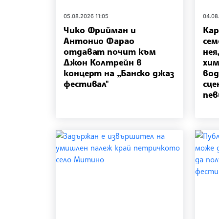
05.08.2026 11:05
04.08
Чико Фрийман и
Кар
Антонио Фарао
сем
отдават почит към
нея
Джон Колтрейн в
хим
концерт на „Банско джаз
вод
фестивал"
сце
пев