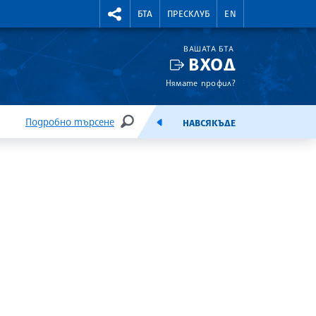
УТНИ КУРСОВЕ
RIGHTMENU.SOCIAL
БТА
ПРЕСКЛУБ
EN
ВАШАТА БТА
ВХОД
Нямате профил?
Подробно търсене
НАВСЯКЪДЕ
ТЪРСЕНЕ
ЕМИСИЯ