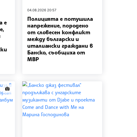
04.08.2026 20:57
Полицията е потушила
а е
напрежение, породено
е,
от словесен конфликт
н
между български и
италиански граждани в
ски
Банско, съобщиха от
МВР
news.images