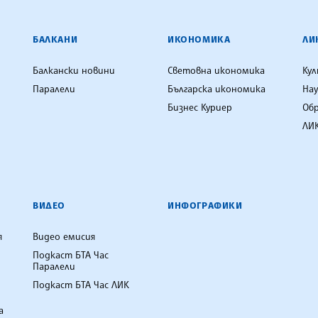
ЕНЦИЯ
БАЛКАНИ
ИКОНОМИКА
ЛИ
Балкански новини
Световна икономика
Ку
Паралели
Българска икономика
Нау
Бизнес Куриер
Об
ЛИК
ВИДЕО
ИНФОГРАФИКИ
я
Видео емисия
Подкаст БТА Час
Паралели
Подкаст БТА Час ЛИК
а