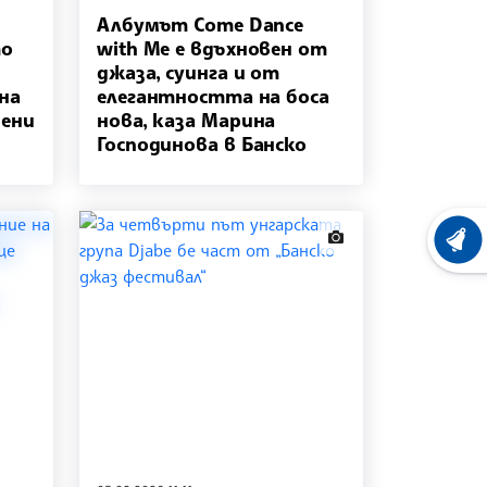
Албумът Come Dance
то
with Me е вдъхновен от
джаза, суинга и от
на
елегантността на боса
вени
нова, каза Марина
Господинова в Банско
news.images
ХРОНО