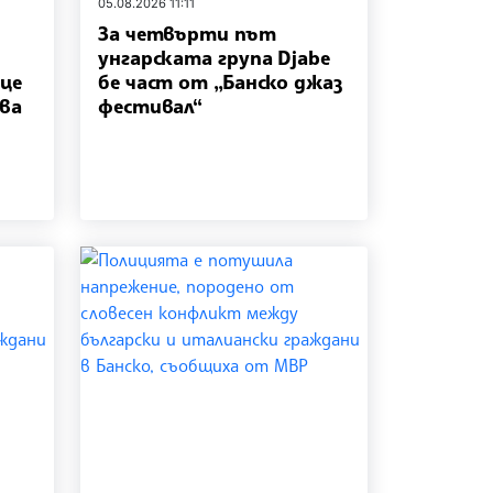
05.08.2026 11:11
За четвърти път
унгарската група Djabe
оце
бе част от „Банско джаз
ова
фестивал“