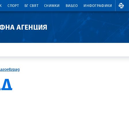
ВАЛ
К
СПОРТ
БГ СВЯТ
СНИМКИ
ВИДЕО
ИНФОГРАФИКИ
АФНА АГЕНЦИЯ
лагоевград
АД