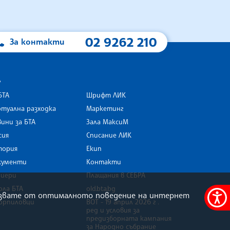
02 9262 210
За контакти
А
БТА
Шрифт ЛИК
туална разходка
Маркетинг
ини за БТА
Зала МаксиМ
rk
сия
Списание ЛИК
тория
Екип
кументи
Контакти
риери
Плащания в СЕБРА
ола БТА
old.bta.bg
олзвате от оптималното поведение на интернет
орпиловци
ВОТ - 19 април 2026 г .
Меню
ред и условия за
за
предизборната кампания
за Народно събрание
достъ