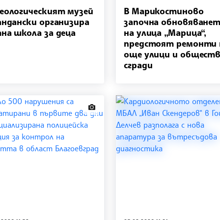
еологическият музей
В Марикостиново
андански организира
започна обновяване
на школа за деца
на улица „Марица“,
предстоят ремонти 
още улици и общест
сгради
news.images