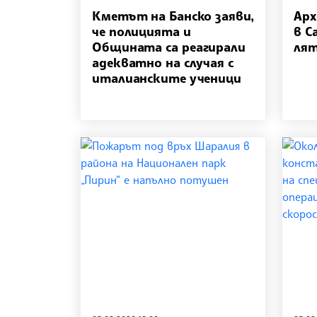
Кметът на Банско заяви,
Арх
че полицията и
в С
Общината са реагирали
лят
адекватно на случая с
италианските ученици