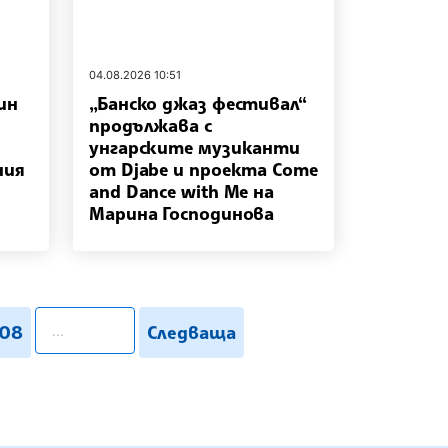
04.08.2026 10:51
ин
„Банско джаз фестивал“
продължава с
унгарските музиканти
ния
от Djabe и проекта Come
and Dance with Me на
Марина Господинова
pagination.search
08
Следваща