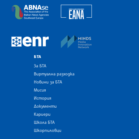
European Alliance of N
The Assocoation of the Balkan News Agencies S
MINDS Media Innovatio
European Newsroom
БТА
За БТА
Виртуална разходка
Новини за БТА
Мисия
История
Документи
Кариери
Школа БТА
Шкорпиловци