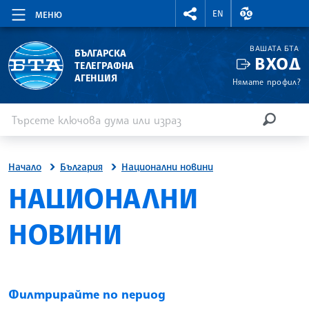
RIGHTMENU.SOCIAL
ВАЛУТНИ КУР
EN
МЕНЮ
ВАШАТА БТА
БЪЛГАРСКА
ВХОД
ТЕЛЕГРАФНА
АГЕНЦИЯ
Нямате профил?
Въведете ключова дума или израз
Търсене
ТЪРСЕН
Начало
България
Национални новини
НАЦИОНАЛНИ
НОВИНИ
Филтрирайте по период