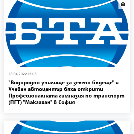
news.i
28.04.2022 15:03
"Водородно училище за зелено бъдеще" и
Учебен автоцентър бяха открити
Професионалната гимназия по транспорт
(ПГТ) "Макгахан" в София