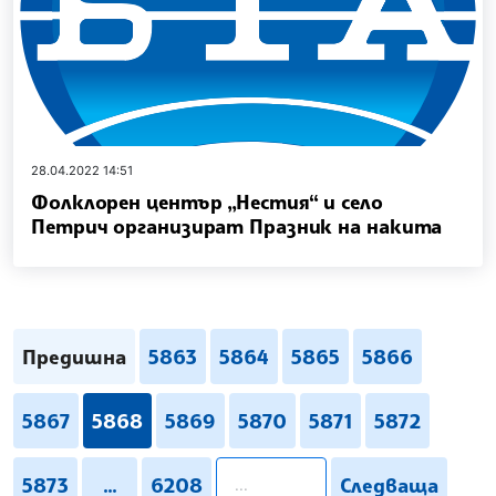
28.04.2022 14:51
Фолклорен център „Нестия“ и село
Петрич организират Празник на накита
Предишна
5863
5864
5865
5866
5867
5868
5869
5870
5871
5872
pagination.search
5873
...
6208
Следваща