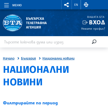
RIGHTMENU.SOCIAL
ВАЛУТНИ КУР
EN
МЕНЮ
ВАШАТА БТА
БЪЛГАРСКА
ВХОД
ТЕЛЕГРАФНА
АГЕНЦИЯ
Нямате профил?
Въведете ключова дума или израз
Търсене
ТЪРСЕН
Начало
България
Национални новини
НАЦИОНАЛНИ
НОВИНИ
Филтрирайте по период