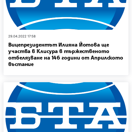
29.04.2022 17:58
Вицепрезидентът Илияна Йотова ще
участва в Клисура в тържественото
отбелязване на 146 години от Априлското
въстание