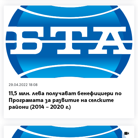
29.04.2022 18:08
11,5 млн. лева получават бенефициери по
Програмата за развитие на селските
райони (2014 – 2020 г.)
news.vi