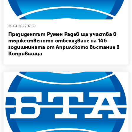
29.04.2022 17:30
Президентът Румен Радев ще участва в
тържественото отбелязване на 146-
годишнината от Априлското въстание в
Копривщица