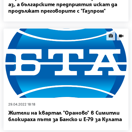
аз, а българските предприятия искат да
продължат преговорите с "Газпром"
news.images
news.vi
29.04.2022 18:18
Жители на квартал "Ораново" в Симитли
блокираха пътя за Банско и Е-79 за Кулата