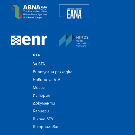
European Alliance of N
The Assocoation of the Balkan News Agencies S
MINDS Media Innovatio
European Newsroom
БТА
За БТА
Виртуална разходка
Новини за БТА
Мисия
История
Документи
Кариери
Школа БТА
Шкорпиловци