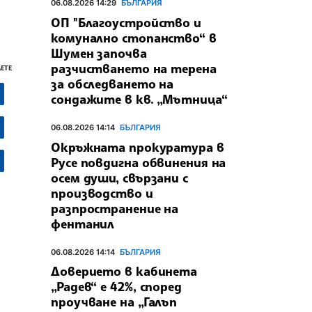
06.08.2026 14:29
БЪЛГАРИЯ
ОП "Благоустройство и
комунално стопанство“ в
Шумен започва
разчистването на терена
ЕТЕ
за обследването на
сондажите в кв. „Мътница“
06.08.2026 14:14
БЪЛГАРИЯ
Окръжната прокуратура в
Русе повдигна обвинения на
осем души, свързани с
производство и
разпространение на
фентанил
06.08.2026 14:14
БЪЛГАРИЯ
Доверието в кабинета
„Радев“ е 42%, според
проучване на „Галъп