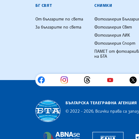
БГ СВЯТ
СНИМКИ
От българите по света
Фотогалерия Българи
За българите по света
Фотогалерия Свят
Фотогалерия ЛИК
Фотогалерия Спорт
ПАМЕТ от фотоархив
на БТА
БЪЛГАРСКА ТЕЛЕГРАФНА АГЕНЦИЯ
© 2022 - 2026, Всички права са запаз
Българска телеграфна агенция
Europe
The Assocoation of the Balkan