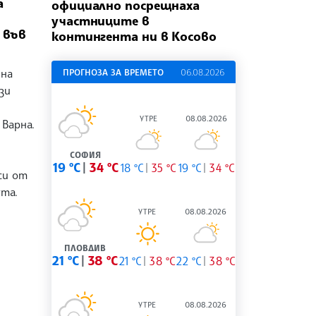
а
официално посрещнаха
участниците в
 във
контингента ни в Косово
 на
ПРОГНОЗА ЗА ВРЕМЕТО
06.08.2026
зи
УТРЕ
08.08.2026
Варна.
СОФИЯ
19 °C
34 °C
18 °C
35 °C
19 °C
34 °C
си от
ута.
УТРЕ
08.08.2026
ПЛОВДИВ
21 °C
38 °C
21 °C
38 °C
22 °C
38 °C
УТРЕ
08.08.2026