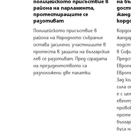
полицейското присъствие в
на бъ
района на парламента,
дости
протестиращите се
жанд
разотиват
корд
Полицейското присъствие в
Кордо
района на Народното събрание
жанда
остава засилено, участниците в
подстъ
протеста в защита на българския
в Соф
лев се разотиват. Пред сградата
Предс
на президентството са
Европ
разположени две палатки.
Европ
Зад к
сила 
е с це
евент
прово
проте
българ
буса 