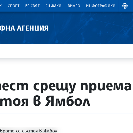
ВАЛ
К
СПОРТ
БГ СВЯТ
СНИМКИ
ВИДЕО
ИНФОГРАФИКИ
АФНА АГЕНЦИЯ
ест срещу приема
стоя в Ямбол