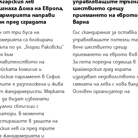
лгарския лев
управляващите тръгн
гнаха Дома на Европа,
шествието срещу
армерията направи
приемането на еврото
он пред сградата
Варна
н от три буса на
Със скандирания за оставка
рмерията са блокирали
управляващите потегли та
па по ул. „Георги Раковски“
вече шествието срещу
ия към
приемането на еврото във 
тавителството на
За пета поредна седмица в
ейската комисия и
крайморския град хората
ейския парламент в София.
изразяват недоволството 
олите е разположена и жива
смяната на лева с нова вал
от жандармеристи. Мярката
Основен организатор на
л да бъдат избегнати
уални сблъсъци с
катори. В момента
стиращите в защита на
ския лев са пред трите
на жандармерията и