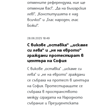
отмените референдума, ние ще
отменим вас!“, „Да на българския
лев!“, „Конституцията е над
всичко!“ и „Глас народен, глас
Божи!“.
28.06.2025 18:49
С викове „оставка“ ,„искаме
си лева“ и „не на еврото“
граждани протестират в
центъра на София
С викове „оставка“ ,„искаме си
лева“ и „не на еврото“ граждани
се събраха на протест в центъра
на София. Протестиращите се
събраха в пространството
между сградата на Народното
събрание и Президентската