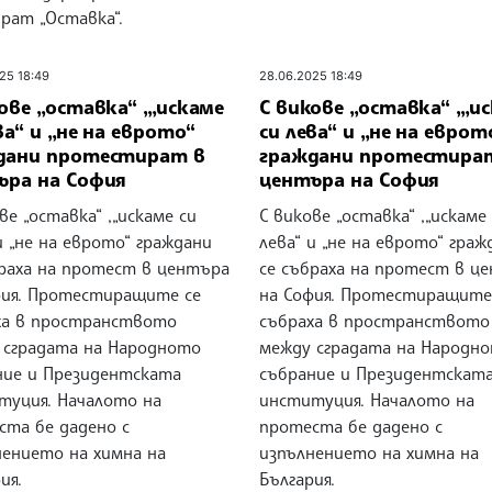
рат „Оставка“.
25 18:49
28.06.2025 18:49
ове „оставка“ ,„искаме
С викове „оставка“ ,„и
ва“ и „не на еврото“
си лева“ и „не на еврот
дани протестират в
граждани протестира
ъра на София
центъра на София
ве „оставка“ ,„искаме си
С викове „оставка“ ,„искаме
и „не на еврото“ граждани
лева“ и „не на еврото“ граж
браха на протест в центъра
се събраха на протест в ц
фия. Протестиращите се
на София. Протестиращите
ха в пространството
събраха в пространството
 сградата на Народното
между сградата на Народн
ние и Президентската
събрание и Президентскат
туция. Началото на
институция. Началото на
ста бе дадено с
протеста бе дадено с
нението на химна на
изпълнението на химна на
ия.
България.