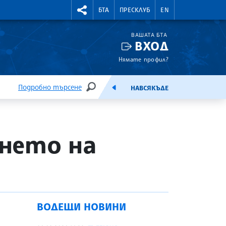
УТНИ КУРСОВЕ
RIGHTMENU.SOCIAL
БТА
ПРЕСКЛУБ
EN
ВАШАТА БТА
ВХОД
Нямате профил?
Подробно търсене
НАВСЯКЪДЕ
ТЪРСЕНЕ
ЕМИСИЯ
нето на
ВОДЕЩИ НОВИНИ