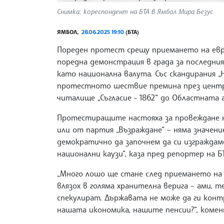
Снимка: кореспондент на БТА в Ямбол Мира Безус
ЯМБОЛ,
28.06.2025 19:10
(БТА)
Пореден протест срещу приемането на евр
поредна демонстрация в града за последния 
като национална валута. Със скандирания „Н
протестното шествие премина през центр
читалище „Съгласие - 1862“ до Областнат
Протестиращите настояха за провеждане н
или от партия „Възраждане“ – няма значени
демократично да започнем да си изграждам
национални каузи“, каза пред репортер на 
„Много лошо ще стане след приемането на 
влязох в голяма хранителна верига – ами, 
спекулират. Държавата не може да ги контр
нашата икономика, нашите пенсии?“, коме