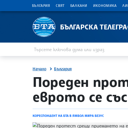
БЪЛГАРИЯ
СВЯТ
БАЛКАНИ
ИКОНОМИКА
ЛИ
БЪЛГАРСКА ТЕЛЕГР
Въведете ключова дума или израз
Търсене
Начало
България
site.bta
Пореден прот
еврото се съ
КОРЕСПОНДЕНТ НА БТА В ЯМБОЛ МИРА БЕЗУС