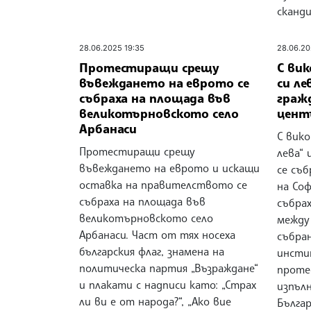
сканди
28.06.2025 19:35
28.06.20
Протестиращи срещу
С вик
въвеждането на еврото се
си ле
събраха на площада във
граж
великотърновското село
цент
Арбанаси
С вико
Протестиращи срещу
лева“ 
въвеждането на еврото и искащи
се съ
оставка на правителството се
на Со
събраха на площада във
събра
великотърновското село
между
Арбанаси. Част от тях носеха
събра
българския флаг, знамена на
инсти
политическа партия „Възраждане“
проте
и плакати с надписи като: „Страх
изпъл
ли ви е от народа?“, „Ако вие
Българ