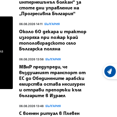
интернешънъл болкан“ за
стоте дни управление на
„Прогресивна България“
06.08.2026 14:11
БЪЛГАРИЯ
Около 60 декара и трактор
изгоряха при пожар край
тополовградското село
Българска поляна
06.08.2026 13:56
БЪЛГАРИЯ
МВнР предупреди, че
въздушният транспорт от
ХРОНО
ЕС до Обединените арабски
емирства остава несигурен
и отправи препоръки към
българите в Израел
06.08.2026 13:48
БЪЛГАРИЯ
С военен ритуал в Плевен