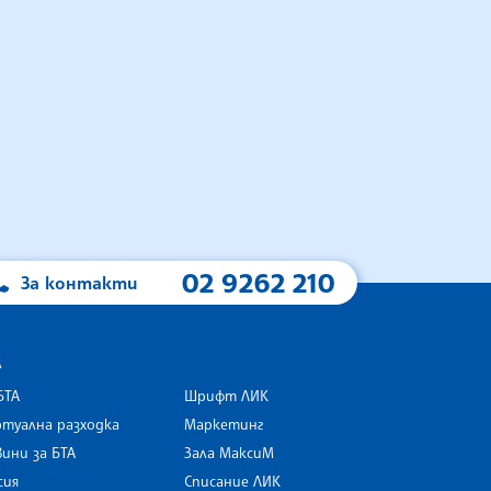
02 9262 210
За контакти
А
БТА
Шрифт ЛИК
туална разходка
Маркетинг
ини за БТА
Зала МаксиМ
rk
сия
Списание ЛИК