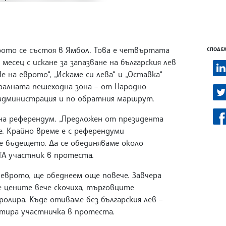
ото се състоя в Ямбол. Това е четвъртата
СПОДЕЛ
месец с искане за запазване на българския лев
е на еврото“, „Искаме си лева“ и „Оставка“
алната пешеходна зона – от Народно
а администрация и по обратния маршрут.
а референдум. „Предложен от президента
е. Крайно време е с референдуми
е бъдещето. Да се обединяваме около
БТА участник в протеста.
еврото, ще обеднеем още повече. Завчера
те цените вече скочиха, търговците
олира. Къде отиваме без българския лев –
нтира участничка в протеста.