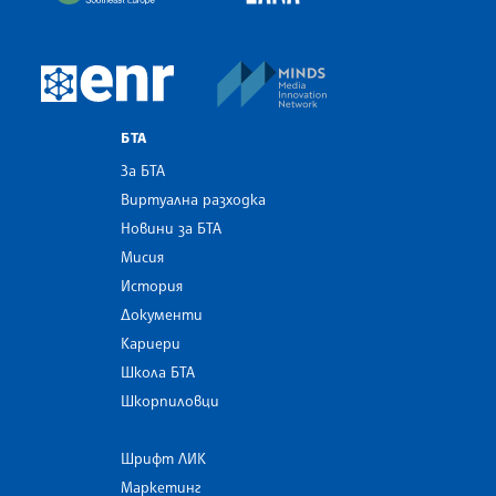
MINDS Media Innovatio
European Newsroom
БТА
За БТА
Виртуална разходка
Новини за БТА
Мисия
История
Документи
Кариери
Школа БТА
Шкорпиловци
Шрифт ЛИК
Маркетинг