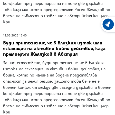
конфликт през територията на поне две държави.
Това каза министър-председателят Росен Желязков по
време на съвместно изявление с австрийския канцлер
Кри
ХРОНО
13.06.2025 15:40
Буди притеснение, че в Близкия изток има
ескалация на активни бойни действия, каза
премиерът Желязков в Австрия
За нас, естествено, буди притеснение, че в Близкия
изток има ескалация на активни бойни действия, на
война, която по начина на водене представлява
опасност за целия регион, защото това вече не е
военен конфликт между две съседни държави, а военен
конфликт през територията на поне две държави.
Това каза министър-председателят Росен Желязков по
време на съвместно изявление с австрийския канцлер
Кри