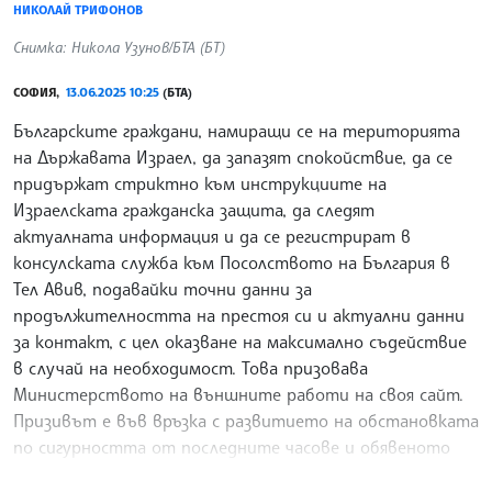
НИКОЛАЙ ТРИФОНОВ
Снимка: Никола Узунов/БТА (БТ)
СОФИЯ,
13.06.2025 10:25
(БТА)
Българските граждани, намиращи се на територията
на Държавата Израел, да запазят спокойствие, да се
придържат стриктно към инструкциите на
Израелската гражданска защита, да следят
актуалната информация и да се регистрират в
консулската служба към Посолството на България в
Тел Авив, подавайки точни данни за
продължителността на престоя си и актуални данни
за контакт, с цел оказване на максимално съдействие
в случай на необходимост. Това призовава
Министерството на външните работи на своя сайт.
Призивът е във връзка с развитието на обстановката
по сигурността от последните часове и обявеното
извънредно положение.