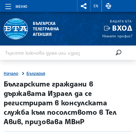
RIGHTMENU.SOCIAL
ВАЛУТНИ КУР
EN
МЕНЮ
ВАШАТА БТА
БЪЛГАРСКА
ВХОД
ТЕЛЕГРАФНА
АГЕНЦИЯ
Нямате профил?
Въведете ключова дума или израз
Търсене
ТЪРСЕН
Начало
България
site.bta
Българските граждани в
държавата Израел да се
регистрират в консулската
служба към посолството в Тел
Авив, призовава МВнР