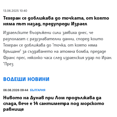
13.06.2025 10:40
Техеран се доближава до точката, от която
няма път назад, предупреди Израел
Израелските въоръжени сили заявиха днес, че
разполагат с разузнавателни данни, според които
Техеран се доближава до "точка, от която няма
връщане" за създаването на атомна бомба, предаде
Франс прес, няколко часа след израелския удар по Иран.
"През
ВОДЕЩИ НОВИНИ
06.08.2026 09:44
БЪЛГАРИЯ
Нивото на Дунав при Лом продължава да
спада, вече е 14 сантиметра под морското
равнище