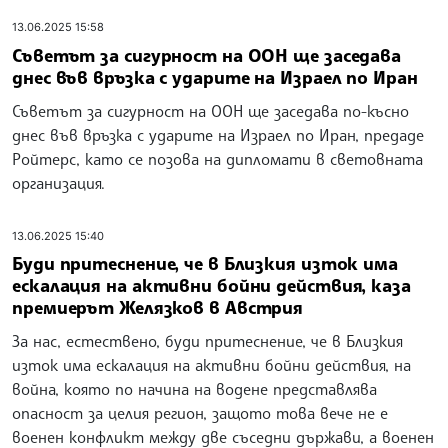
13.06.2025 15:58
Съветът за сигурност на ООН ще заседава
днес във връзка с ударите на Израел по Иран
Съветът за сигурност на ООН ще заседава по-късно
днес във връзка с ударите на Израел по Иран, предаде
Ройтерс, като се позова на дипломати в световната
организация.
13.06.2025 15:40
Буди притеснение, че в Близкия изток има
ескалация на активни бойни действия, каза
премиерът Желязков в Австрия
За нас, естествено, буди притеснение, че в Близкия
изток има ескалация на активни бойни действия, на
война, която по начина на водене представлява
опасност за целия регион, защото това вече не е
военен конфликт между две съседни държави, а военен