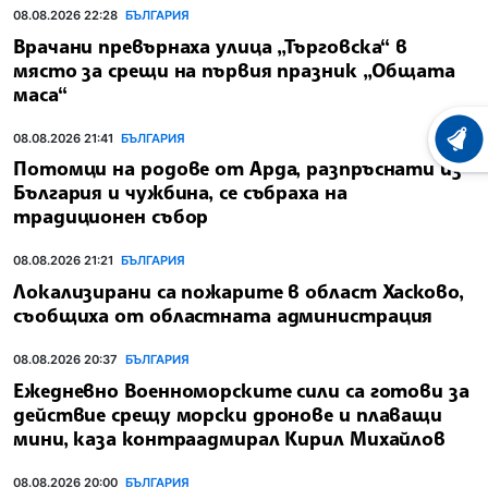
08.08.2026 22:28
БЪЛГАРИЯ
Врачани превърнаха улица „Търговска“ в
място за срещи на първия празник „Общата
маса“
08.08.2026 21:41
БЪЛГАРИЯ
ХРОНО
Потомци на родове от Арда, разпръснати из
България и чужбина, се събраха на
традиционен събор
08.08.2026 21:21
БЪЛГАРИЯ
Локализирани са пожарите в област Хасково,
съобщиха от областната администрация
08.08.2026 20:37
БЪЛГАРИЯ
Ежедневно Военноморските сили са готови за
действие срещу морски дронове и плаващи
мини, каза контраадмирал Кирил Михайлов
08.08.2026 20:00
БЪЛГАРИЯ