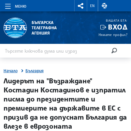
RIGHTMENU.SOCIAL
ВАЛУТНИ КУР
EN
МЕНЮ
ВАШАТА БТА
БЪЛГАРСКА
ВХОД
ТЕЛЕГРАФНА
АГЕНЦИЯ
Нямате профил?
Въведете ключова дума или израз
Търсене
ТЪРСЕН
Начало
България
site.bta
Лидерът на "Възраждане"
Костадин Костадинов е изпратил
писма до президентите и
премиерите на държавите в ЕС с
призив да не допуснат България да
влезе в еврозоната