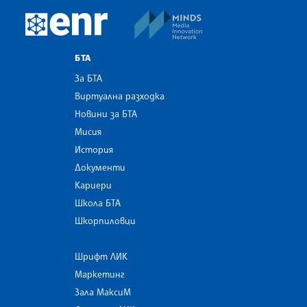
MINDS Media Innovatio
European Newsroom
БТА
За БТА
Виртуална разходка
Новини за БТА
Мисия
История
Документи
Кариери
Школа БТА
Шкорпиловци
Шрифт ЛИК
Маркетинг
Зала МаксиМ