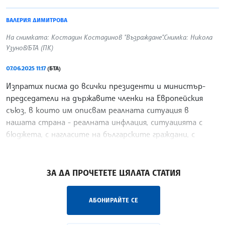
ВАЛЕРИЯ ДИМИТРОВА
На снимката: Костадин Костадинов "Възраждане".Снимка: Никола
Узунов/БТА (ПК)
07.06.2025 11:17
(БТА)
Изпратих писма до всички президенти и министър-
председатели на държавите членки на Европейския
съюз, в които им описвам реалната ситуация в
нашата страна - реалната инфлация, ситуацията с
бюджета, с нагласите на българските граждани, с
желанието ни
/ВД/
ЗА ДА ПРОЧЕТЕТЕ ЦЯЛАТА СТАТИЯ
АБОНИРАЙТЕ СЕ