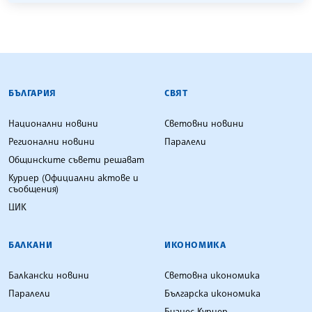
БЪЛГАРСКА ТЕЛЕГРАФНА АГЕНЦИЯ
БЪЛГАРИЯ
СВЯТ
Национални новини
Световни новини
Регионални новини
Паралели
Общинските съвети решават
Куриер (Официални актове и
съобщения)
ЦИК
БАЛКАНИ
ИКОНОМИКА
Балкански новини
Световна икономика
Паралели
Българска икономика
Бизнес Куриер