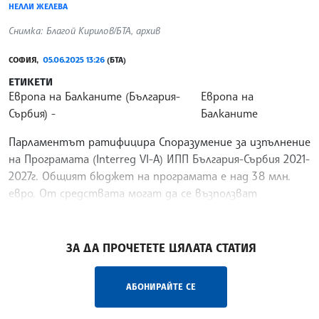
НЕЛЛИ ЖЕЛЕВА
Снимка: Благой Кирилов/БТА, архив
СОФИЯ,
05.06.2025 13:26
(БТА)
ЕТИКЕТИ
Европа на Балканите (България-
Европа на
Сърбия)
Балканите
Парламентът ратифицира Споразумение за изпълнение
на Програмата (Interreg VI-A) ИПП България-Сърбия 2021-
2027г. Общият бюджет на програмата е над 38 млн.
евро. От средствата могат да се възползват
областите Видин, Монтана, Враца, София, Перник,
/ЛРМ/
ЗА ДА ПРОЧЕТЕТЕ ЦЯЛАТА СТАТИЯ
АБОНИРАЙТЕ СЕ