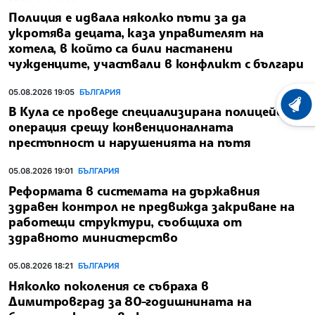
Полиция е идвала няколко пъти за да
укротява децата, каза управителят на
хотела, в който са били настанени
чужденците, участвали в конфликт с българи
05.08.2026 19:05
БЪЛГАРИЯ
ХРОНО
В Кула се проведе специализирана полицейска
операция срещу конвенционалната
престъпност и нарушенията на пътя
05.08.2026 19:01
БЪЛГАРИЯ
Реформата в системата на държавния
здравен контрол не предвижда закриване на
работещи структури, съобщиха от
здравното министерство
05.08.2026 18:21
БЪЛГАРИЯ
Няколко поколения се събраха в
Димитровград за 80-годишнината на