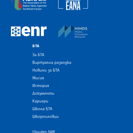
MINDS Media Innovatio
European Newsroom
БТА
За БТА
Виртуална разходка
Новини за БТА
Мисия
История
Документи
Кариери
Школа БТА
Шкорпиловци
Шрифт ЛИК