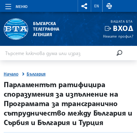
RIGHTMENU.SOCIAL
ВАЛУТНИ КУР
EN
МЕНЮ
ВАШАТА БТА
БЪЛГАРСКА
ВХОД
ТЕЛЕГРАФНА
АГЕНЦИЯ
Нямате профил?
Въведете ключова дума или израз
Търсене
ТЪРСЕН
Начало
България
site.bta
Парламентът ратифицира
споразумения за изпълнение на
Програмата за трансгранично
сътрудничество между България и
Сърбия и България и Турция