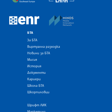
MINDS Media Innovatio
European Newsroom
БТА
За БТА
Виртуална разходка
Новини за БТА
Мисия
История
Документи
Кариери
Школа БТА
Шкорпиловци
Шрифт ЛИК
Маркетинг