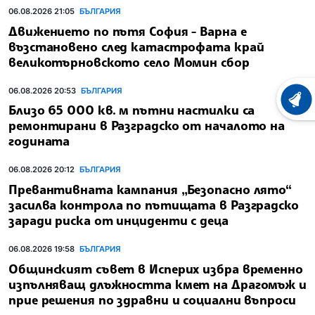
06.08.2026 21:05
БЪЛГАРИЯ
Движението по пътя София - Варна е
възстановено след катастрофата край
великотърновското село Момин сбор
06.08.2026 20:53
БЪЛГАРИЯ
ХРОНО
Близо 65 000 кв. м пътни настилки са
ремонтирани в Разградско от началото на
годината
06.08.2026 20:12
БЪЛГАРИЯ
Превантивната кампания „Безопасно лято“
засилва контрола по пътищата в Разградско
заради риска от инциденти с деца
06.08.2026 19:58
БЪЛГАРИЯ
Общинският съвет в Исперих избра временно
изпълняващ длъжността кмет на Драгомъж и
прие решения по здравни и социални въпроси