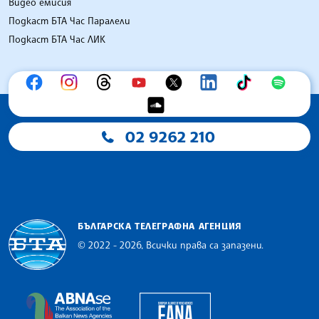
Видео емисия
Подкаст БТА Час Паралели
Подкаст БТА Час ЛИК
02 9262 210
БЪЛГАРСКА ТЕЛЕГРАФНА АГЕНЦИЯ
© 2022 - 2026, Всички права са запазени.
Българска телеграфна агенция
European Alliance of N
The Assocoation of the Balkan News Agencies S