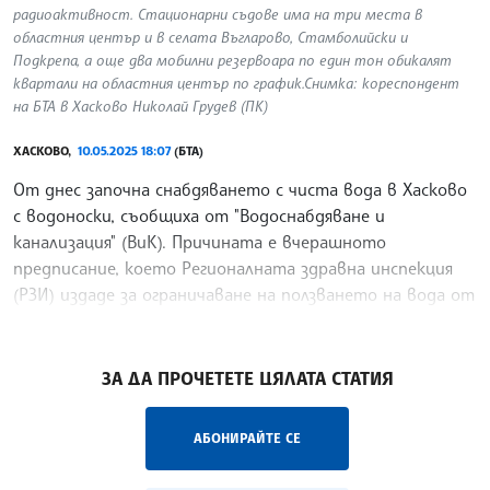
радиоактивност. Стационарни съдове има на три места в
областния център и в селата Въгларово, Стамболийски и
Подкрепа, а още два мобилни резервоара по един тон обикалят
квартали на областния център по график.Снимка: кореспондент
на БТА в Хасково Николай Грудев (ПК)
ХАСКОВО,
10.05.2025 18:07
(БТА)
От днес започна снабдяването с чиста вода в Хасково
с водоноски, съобщиха от "Водоснабдяване и
канализация" (ВиК). Причината е вчерашното
предписание, което Регионалната здравна инспекция
(РЗИ) издаде за ограничаване на ползването на вода от
мрежата
/ВД/
ЗА ДА ПРОЧЕТЕТЕ ЦЯЛАТА СТАТИЯ
АБОНИРАЙТЕ СЕ