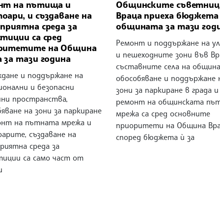
нт на пътища и
Общинските съветниц
оари, и създаване на
Враца приеха бюджета
оприятна среда за
общината за тази год
тиции са сред
Ремонт и поддържане на у
ритетите на Община
и пешеходните зони във Вр
 за тази година
съставните села на община
ждане и поддържане на
обособяване и поддържане 
ионални и безопасни
зони за паркиране в града и
чни пространства,
ремонт на общинската пъ
яване на зони за паркиране
мрежа са сред основните
онт на пътната мрежа и
приоритети на Община Вра
арите, създаване на
според бюджета ѝ за
риятна среда за
тиции са само част от
и