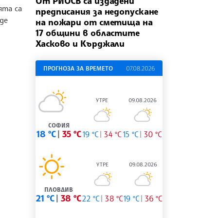
От РИОСВ са издадени
ята са
предписания за недопускане
де
на пожари от сметища на
17 общини в областите
Хасково и Кърджали
ПРОГНОЗА ЗА ВРЕМЕТО
07.08.2026
УТРЕ
09.08.2026
СОФИЯ
18 °C
35 °C
19 °C
34 °C
15 °C
30 °C
УТРЕ
09.08.2026
ПЛОВДИВ
21 °C
38 °C
22 °C
38 °C
19 °C
36 °C