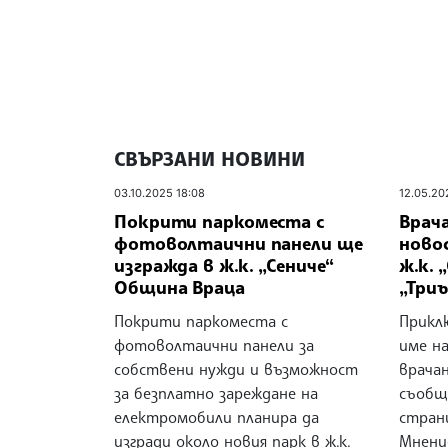
СВЪРЗАНИ НОВИНИ
03.10.2025 18:08
12.05.20
Покрити паркоместа с
Врач
фотоволтаични панели ще
ново
изгражда в ж.к. „Сениче“
ж.к. 
Община Враца
„Три
Покрити паркоместа с
Приклю
фотоволтаични панели за
име н
собствени нужди и възможност
врачан
за безплатно зареждане на
съобщ
електромобили планира да
стран
изгради около новия парк в ж.к.
Мнени