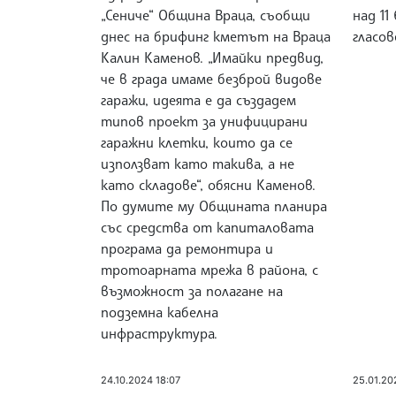
„Сениче“ Община Враца, съобщи
над 11
днес на брифинг кметът на Враца
гласове
Калин Каменов. „Имайки предвид,
че в града имаме безброй видове
гаражи, идеята е да създадем
типов проект за унифицирани
гаражни клетки, които да се
използват като такива, а не
като складове“, обясни Каменов.
По думите му Общината планира
със средства от капиталовата
програма да ремонтира и
тротоарната мрежа в района, с
възможност за полагане на
подземна кабелна
инфраструктура.
24.10.2024 18:07
25.01.20