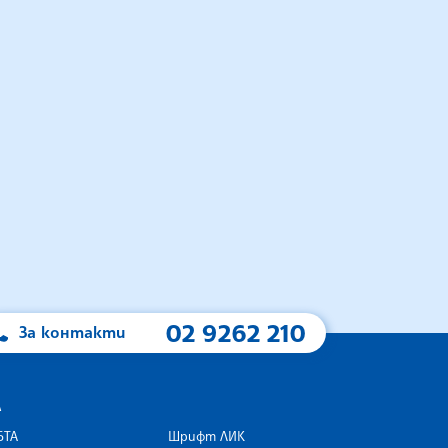
02 9262 210
За контакти
А
БТА
Шрифт ЛИК