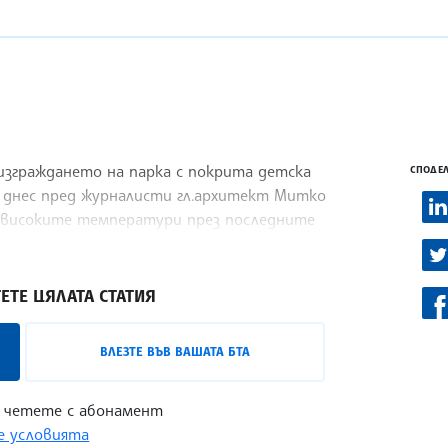
 изграждането на парка с покрита детска
СПОДЕЛ
ви днес пред журналисти гл.архитект Митко
 високите температури през последните
ЕТЕ ЦЯЛАТА СТАТИЯ
ВЛЕЗТЕ ВЪВ ВАШАТА БТА
 четете с абонамент
 условията