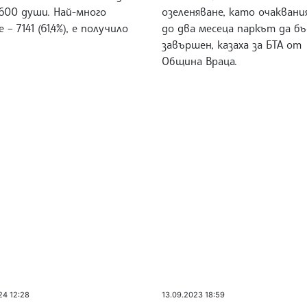
 600 души. Най-много
озеленяване, като очаквани
 – 7141 (61,4%), е получило
до два месеца паркът да бъ
завършен, казаха за БТА от
Община Враца.
24 12:28
13.09.2023 18:59