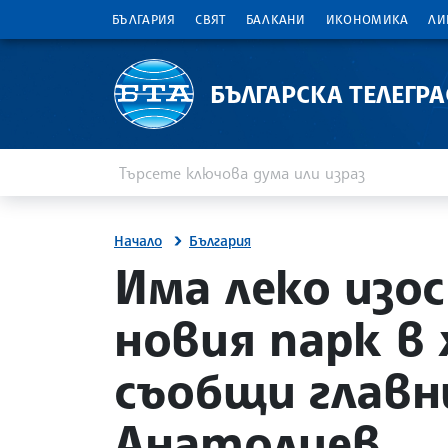
БЪЛГАРИЯ
СВЯТ
БАЛКАНИ
ИКОНОМИКА
ЛИ
БЪЛГАРСКА ТЕЛЕГР
Въведете ключова дума или израз
Търсене
Начало
България
site.bta
Има леко изос
новия парк в 
съобщи глав
Анатолиев