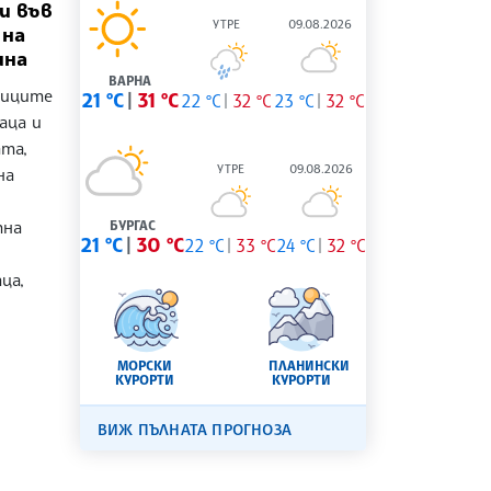
и във
УТРЕ
09.08.2026
 на
ина
ВАРНА
лиците
21 °C
31 °C
22 °C
32 °C
23 °C
32 °C
аца и
та,
УТРЕ
09.08.2026
на
тна
БУРГАС
21 °C
30 °C
22 °C
33 °C
24 °C
32 °C
ца,
МОРСКИ
ПЛАНИНСКИ
КУРОРТИ
КУРОРТИ
ВИЖ ПЪЛНАТА ПРОГНОЗА