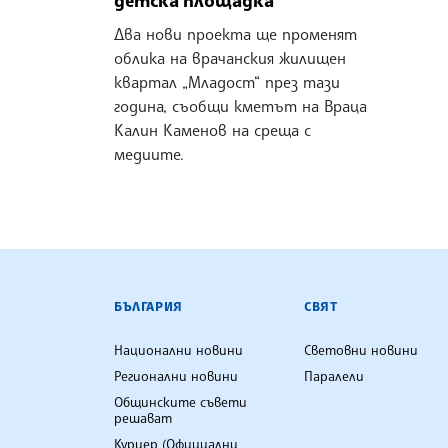
Два нови проекта ще променят
облика на врачанския жилищен
квартал „Младост“ през тази
година, съобщи кметът на Враца
Калин Каменов на среща с
медиите.
БЪЛГАРСКА ТЕЛЕГРАФНА АГ
БЪЛГАРИЯ
СВЯТ
Национални новини
Световни новини
Регионални новини
Паралели
Общинските съвети
решават
Куриер (Официални