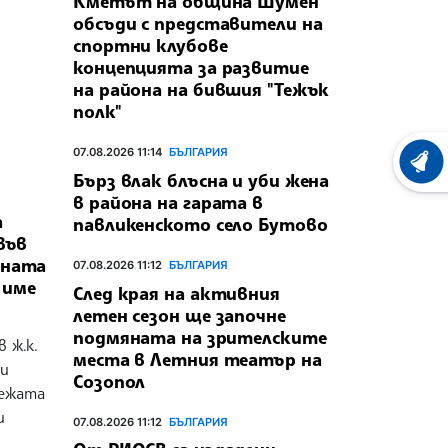
Кметът на община Шумен
обсъди с представители на
спортни клубове
концепцията за развитие
на района на бившия "Тежък
полк"
07.08.2026 11:14
БЪЛГАРИЯ
ХРОНО
Бърз влак блъсна и уби жена
в района на гарата в
а
павликенското село Бутово
във
ината
07.08.2026 11:12
БЪЛГАРИЯ
 име
След края на активния
летен сезон ще започне
подмяната на зрителските
 ж.к.
места в Летния театър на
ои
Созопол
режата
и
07.08.2026 11:12
БЪЛГАРИЯ