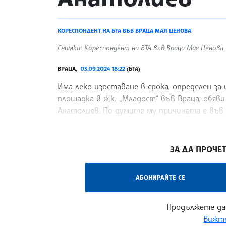
КОРЕСПОНДЕНТ НА БТА ВЪВ ВРАЦА МАЯ ЦЕНОВА
Снимка: Кореспондент на БТА във Враца Мая Ценова
ВРАЦА,
03.09.2024 18:22
(БТА)
Има леко изоставане в срока, определен за
площадка в ж.к. „Младост“ във Враца, обя
Анатолиев. По думите му причината е във
месеци,
/ЛРМ/
ЗА ДА ПРОЧЕТ
АБОНИРАЙТЕ СЕ
Продължете да
Вижте