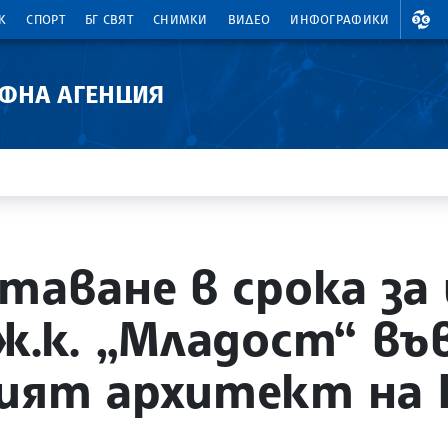
ВАЛ
К
СПОРТ
БГ СВЯТ
СНИМКИ
ВИДЕО
ИНФОГРАФИКИ
АФНА АГЕНЦИЯ
таване в срока за
ж.к. „Младост“ въ
ният архитект на