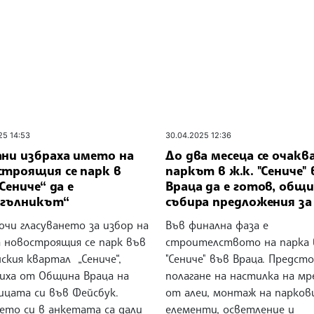
25 14:53
30.04.2025 12:36
ани избраха името на
До два месеца се очакв
строящия се парк в
паркът в ж.к. "Сениче" 
„Сениче“ да е
Враца да е готов, общ
ъгълникът“
събира предложения за
чи гласуването за избор на
Във финална фаза е
а новостроящия се парк във
строителството на парка в
ския квартал „Сениче“,
"Сениче" във Враца. Предст
иха от Община Враца на
полагане на настилка на м
ицата си във Фейсбук.
от алеи, монтаж на парков
ето си в анкетата са дали
елементи, осветление и