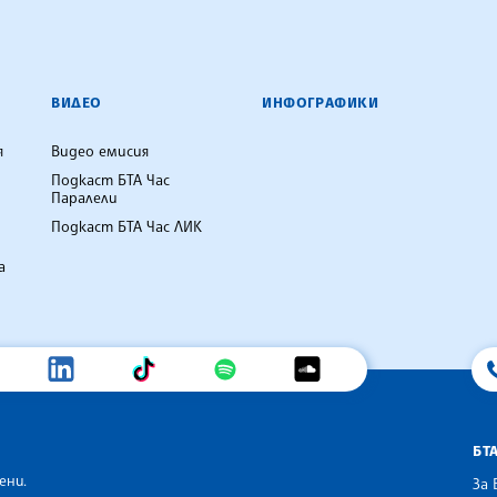
ВИДЕО
ИНФОГРАФИКИ
я
Видео емисия
Подкаст БТА Час
Паралели
Подкаст БТА Час ЛИК
а
БТ
ени.
За 