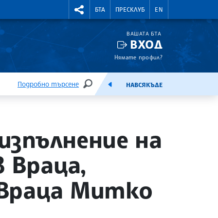
УТНИ КУРСОВЕ
RIGHTMENU.SOCIAL
БТА
ПРЕСКЛУБ
EN
ВАШАТА БТА
ВХОД
Нямате профил?
Подробно търсене
НАВСЯКЪДЕ
ТЪРСЕНЕ
ЕМИСИЯ
 изпълнение на
в Враца,
 Враца Митко