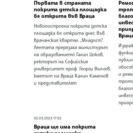
Първата в страната
Ремо
покрита детска площадка
трот
бе открита във Враца
благ
инвес
Новопостроена покрита детска
прио
площадка бе открита днес във
Враца
врачанския квартал „Младост“.
Изгра
Лентата прерязаха министърът
функц
на образованието Галин Цоков,
публи
ректорът на Софийския
обособ
университет проф. Георги Вълчев,
и рем
кметът на Враца Калин Каменов
трото
и представителят
благоп
инвес
приор
02.03.2023 17:52
Враца ще има покрита
детска площадка