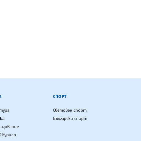
К
СПОРТ
лтура
Световен спорт
ка
Български спорт
разование
 Куриер