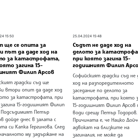
24 15:50
25.04.2024 15:48
т ще се опита за
Съдът не даде ход на
 път да даде ход на
делото за катастрофа
то за катастрофата,
при която загина 15-
оято загина 15-
годишният Филип Арс
шният Филип Арсов
Софийският градски съд не 
ският градски съд ще
ход на разпоредителното
ви втори опит да даде ход
заседание по делото за
лото за катастрофата, при
катастрофата, при която з
 загина 15-годишният Филип
15-годишният Филип Арсов 
. Подсъдимият Петър
води срещу Петър Тодоров.
в дойде днес в залата с
Причината е, че Нацко Дойч
та си Капка Гергинова. След
адвокат на близките на
началното му задържане на
загиналия, не може да