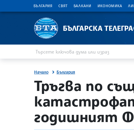
БЪЛГАРИЯ
СВЯТ
БАЛКАНИ
ИКОНОМИКА
ЛИ
БЪЛГАРСКА ТЕЛЕГР
Въведете ключова дума или израз
Търсене
Начало
България
site.bta
Тръгва по съ
катастрофата
годишният Ф