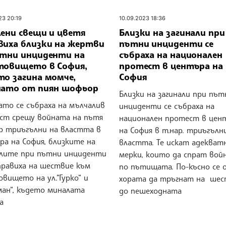
23 20:19
10.09.2023 18:36
лени свещи и цветя
Близки на загинали при
виха близки на жертви
пътни инциденти се
ътни инциденти на
събраха на национален
товището в София,
протест в центъра на
то загина момче,
София
нато от пиян шофьор
Близки на загинали при път
ато се събраха на мълчалив
инциденти се събраха на
ст срещу войната на пътя
национален протест в цен
ар триъгълни на властта в
на София в т.нар. триъгълн
ра на София, близките на
властта. Те искат адекват
алите при пътни инциденти
мерки, които да спрат вой
правиха на шествие към
по пътищата. По-късно се 
вището на ул.“Гурко“ и
хората да тръгнат на шес
ан“, където миналата
до пешеходната
а