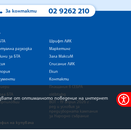
02 9262 210
За контакти
А
БТА
Шрифт ЛИК
туална разходка
Маркетинг
ини за БТА
Зала МаксиМ
rk
сия
Списание ЛИК
тория
Екип
кументи
Контакти
риери
Плащания в СЕБРА
ола БТА
old.bta.bg
олзвате от оптималното поведение на интернет
орпиловци
ВОТ - 19 април 2026 г .
Меню
ред и условия за
за
предизборната кампания
за Народно събрание
достъ
офил на купувача