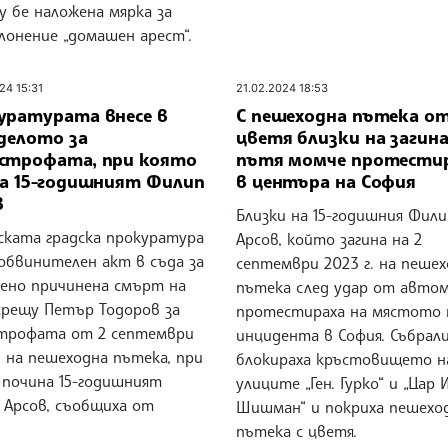
у бе наложена мярка за
лонение „домашен арест“.
24 15:31
21.02.2024 18:53
уратурата внесе в
С пешеходна пътека о
делото за
цветя близки на загина
строфата, при която
пътя момче протести
на 15-годишният Филип
в центъра на София
в
Близки на 15-годишния Фили
ската градска прокуратура
Арсов, който загина на 2
обвинителен акт в съда за
септември 2023 г. на пеше
ено причинена смърт на
пътека след удар от автом
срещу Петър Тодоров за
протестираха на мястото 
трофата от 2 септември
инцидента в София. Събрал
. на пешеходна пътека, при
блокираха кръстовището н
 почина 15-годишният
улиците „Ген. Гурко“ и „Цар 
 Арсов, съобщиха от
Шишман“ и покриха пешехо
пътека с цветя.