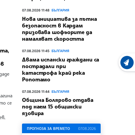
07.08.2026 11:48
БЪЛГАРИЯ
Нова инициатива за пътна
безопасност в Кардам
призовава шофьорите да
намаляват скоростта
та,
07.08.2026 11:45
БЪЛГАРИЯ
Двама испански граждани са
ов
ХРОНО
пострадали при
катастрофа край река
даде
Ропотамо
07.08.2026 11:44
БЪЛГАРИЯ
агина
Община Болярово отдава
то се
под наем 15 общински
язовира
ев,
ПРОГНОЗА ЗА ВРЕМЕТО
07.08.2026