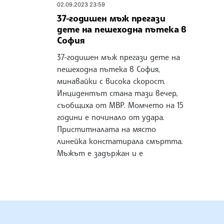
02.09.2023 23:59
37-годишен мъж прегази
дете на пешеходна пътека в
София
37-годишен мъж прегази дете на
пешеходна пътека в София,
минавайки с висока скорост.
Инцидентът стана тази вечер,
съобщиха от МВР. Момчето на 15
години е починало от удара.
Приститналата на място
линейка констатирала смъртта.
Мъжът е задържан и е