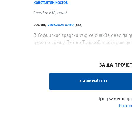
КОНСТАНТИН КОСТОВ
Снимка: БТА, архив
СОФИЯ,
21.06.2024 07:30
(БТА)
В Софийския градски съд се очаква днес да 
делото срещу Петър Тодоров, подсъдим за 
годишният Филип Арсов.
/РН/
ЗА ДА ПРОЧЕТ
АБОНИРАЙТЕ СЕ
Продължете да
Вижте