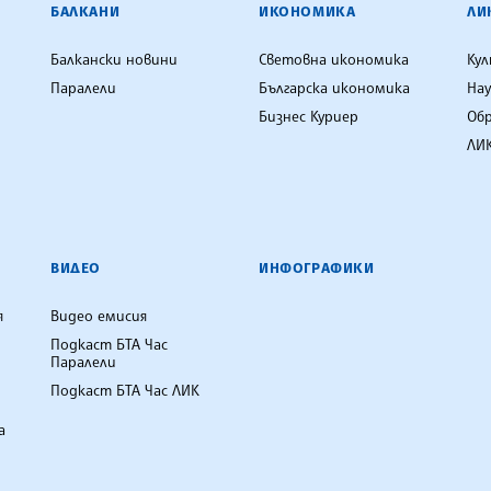
ЕНЦИЯ
БАЛКАНИ
ИКОНОМИКА
ЛИ
Балкански новини
Световна икономика
Ку
Паралели
Българска икономика
Нау
Бизнес Куриер
Об
ЛИК
ВИДЕО
ИНФОГРАФИКИ
я
Видео емисия
Подкаст БТА Час
Паралели
Подкаст БТА Час ЛИК
а