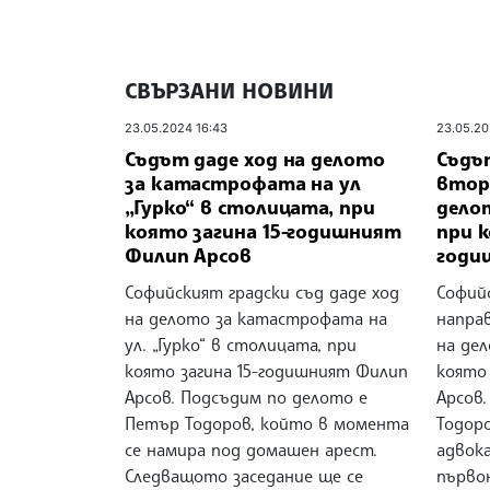
СВЪРЗАНИ НОВИНИ
23.05.2024 16:43
23.05.20
Съдът даде ход на делото
Съдъ
за катастрофата на ул
втори
„Гурко“ в столицата, при
дело
която загина 15-годишният
при к
Филип Арсов
годи
Софийският градски съд даде ход
Софий
на делото за катастрофата на
напра
ул. „Гурко“ в столицата, при
на де
която загина 15-годишният Филип
която
Арсов. Подсъдим по делото е
Арсов
Петър Тодоров, който в момента
Тодоро
се намира под домашен арест.
адвока
Следващото заседание ще се
първо