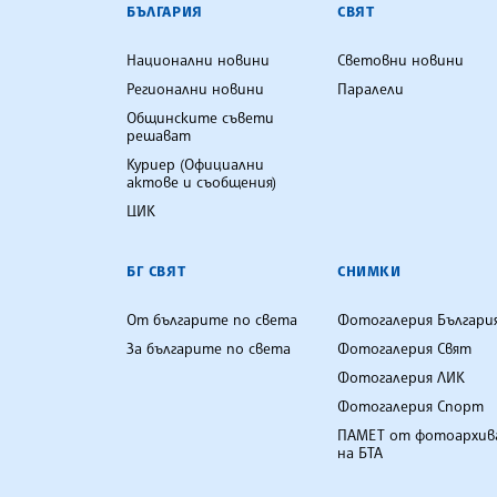
БЪЛГАРСКА ТЕЛЕГРАФНА АГ
БЪЛГАРИЯ
СВЯТ
Национални новини
Световни новини
Регионални новини
Паралели
Общинските съвети
решават
Куриер (Официални
актове и съобщения)
ЦИК
БГ СВЯТ
СНИМКИ
От българите по света
Фотогалерия Българи
За българите по света
Фотогалерия Свят
Фотогалерия ЛИК
Фотогалерия Спорт
ПАМЕТ от фотоархив
на БТА