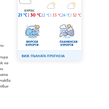
БУРГАС
21 °C
30 °C
22 °C
33 °C
24 °C
32 °C
МОРСКИ
ПЛАНИНСКИ
ни
КУРОРТИ
КУРОРТИ
ВИЖ ПЪЛНАТА ПРОГНОЗА
търа
ик на
ни
ната
очаква
твие