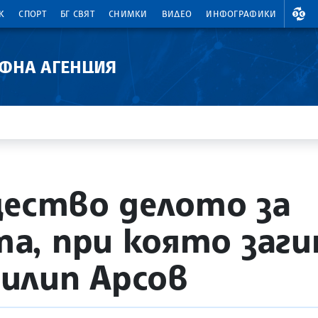
ВАЛ
К
СПОРТ
БГ СВЯТ
СНИМКИ
ВИДЕО
ИНФОГРАФИКИ
АФНА АГЕНЦИЯ
щество делото за
, при която загин
илип Арсов