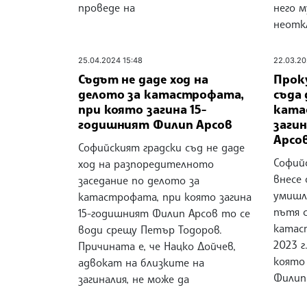
проведе на
него м
неотк
25.04.2024 15:48
22.03.20
Съдът не даде ход на
Прок
делото за катастрофата,
съда 
при която загина 15-
ката
годишният Филип Арсов
заги
Арсо
Софийският градски съд не даде
Софий
ход на разпоредителното
внесе 
заседание по делото за
умишл
катастрофата, при която загина
пътя 
15-годишният Филип Арсов то се
катас
води срещу Петър Тодоров.
2023 г
Причината е, че Нацко Дойчев,
която
адвокат на близките на
Филип
загиналия, не може да