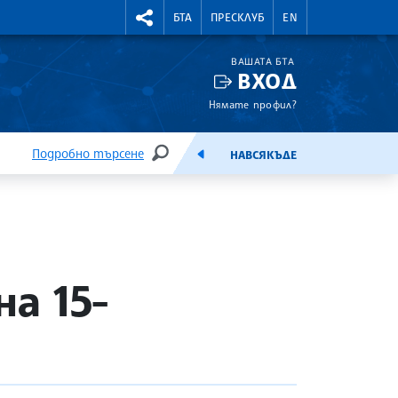
УТНИ КУРСОВЕ
RIGHTMENU.SOCIAL
БТА
ПРЕСКЛУБ
EN
ВАШАТА БТА
ВХОД
Нямате профил?
Подробно търсене
НАВСЯКЪДЕ
ТЪРСЕНЕ
ЕМИСИЯ
а 15-