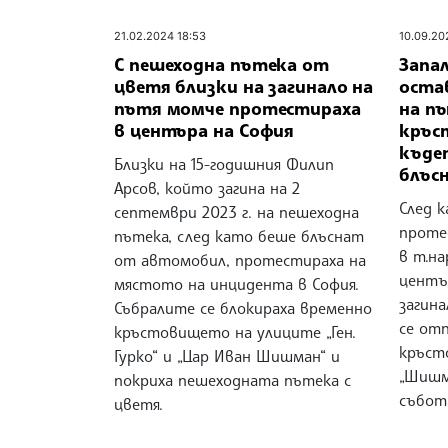
21.02.2024 18:53
10.09.20
С пешеходна пътека от
Запа
цветя близки на загинало на
оста
пътя момче протестираха
на п
в центъра на София
кръс
къде
Близки на 15-годишния Филип
блъс
Арсов, който загина на 2
След к
септември 2023 г. на пешеходна
проте
пътека, след като беше блъснат
в т.н
от автомобил, протестираха на
центъ
мястото на инцидента в София.
загин
Събралите се блокираха временно
се от
кръстовището на улиците „Ген.
кръсто
Гурко“ и „Цар Иван Шишман“ и
„Шишм
покриха пешеходната пътека с
събот
цветя.