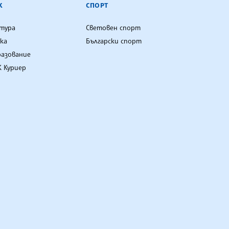
К
СПОРТ
лтура
Световен спорт
ка
Български спорт
разование
 Куриер