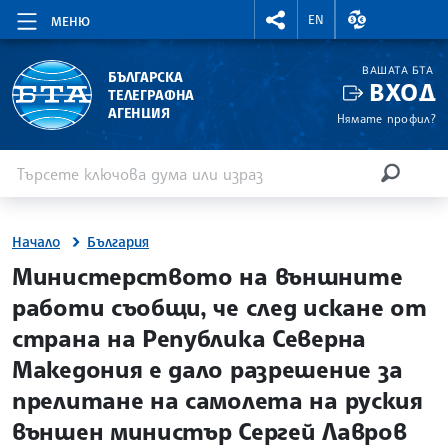
RIGHTMENU.SOCIAL
ВАЛУТНИ КУР
EN
МЕНЮ
ВАШАТА БТА
БЪЛГАРСКА
ВХОД
ТЕЛЕГРАФНА
АГЕНЦИЯ
Нямате профил?
Въведете ключова дума или израз
Търсене
ТЪРСЕН
Начало
България
site.bta
Министерството на външните
работи съобщи, че след искане от
страна на Република Северна
Македония е дало разрешение за
прелитане на самолета на руския
външен министър Сергей Лавров