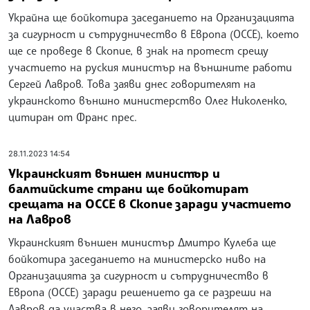
Украйна ще бойкотира заседанието на Организацията
за сигурност и сътрудничество в Европа (ОССЕ), което
ще се проведе в Скопие, в знак на протест срещу
участието на руския министър на външните работи
Сергей Лавров. Това заяви днес говорителят на
украинското външно министерство Олег Николенко,
цитиран от Франс прес.
28.11.2023 14:54
Украинският външен министър и
балтийските страни ще бойкотират
срещата на ОССЕ в Скопие заради участието
на Лавров
Украинският външен министър Дмитро Кулеба ще
бойкотира заседанието на министерско ниво на
Организацията за сигурност и сътрудничество в
Европа (ОССЕ) заради решението да се разреши на
Лавров да участва в него, заяви говорителят на