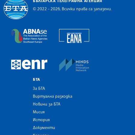
БЪЛГАРСКА ТЕЛЕГРАФНА АГЕНЦИЯ
© 2022 - 2026, Всички права са запазени.
Българска телеграфна агенция
European Alliance of N
The Assocoation of the Balkan News Agencies S
MINDS Media Innovatio
European Newsroom
БТА
За БТА
Виртуална разходка
Новини за БТА
Мисия
История
Документи