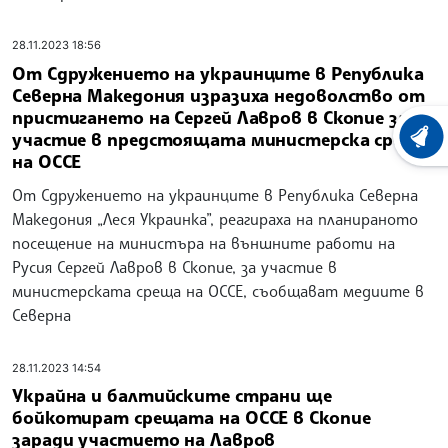
28.11.2023 18:56
От Сдружението на украинците в Република
Северна Македония изразиха недоволство от
пристигането на Сергей Лавров в Скопие за
участие в предстоящата министерска среща
ХРОНО
на ОССЕ
От Сдружението на украинците в Република Северна
Македония „Леся Украинка”, реагираха на планираното
посещение на министъра на външните работи на
Русия Сергей Лавров в Скопие, за участие в
министерската среща на ОССЕ, съобщават медиите в
Северна
28.11.2023 14:54
Украйна и балтийските страни ще
бойкотират срещата на ОССЕ в Скопие
заради участието на Лавров