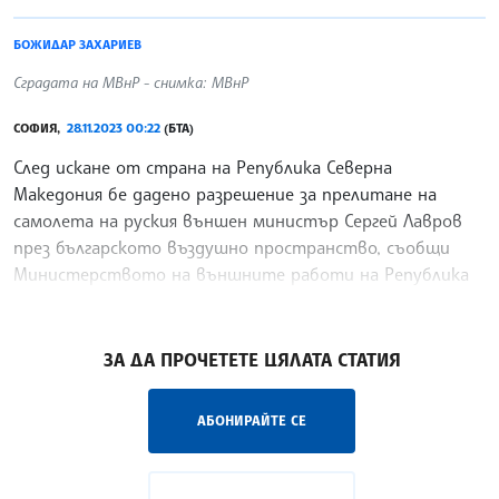
БОЖИДАР ЗАХАРИЕВ
Сградата на МВнР - снимка: МВнР
СОФИЯ,
28.11.2023 00:22
(БТА)
След искане от страна на Република Северна
Македония бе дадено разрешение за прелитане на
самолета на руския външен министър Сергей Лавров
през българското въздушно пространство, съобщи
Министерството на външните работи на Република
България във връзка с постъпили медийни запитвания.
/БЗ/
ЗА ДА ПРОЧЕТЕТЕ ЦЯЛАТА СТАТИЯ
АБОНИРАЙТЕ СЕ