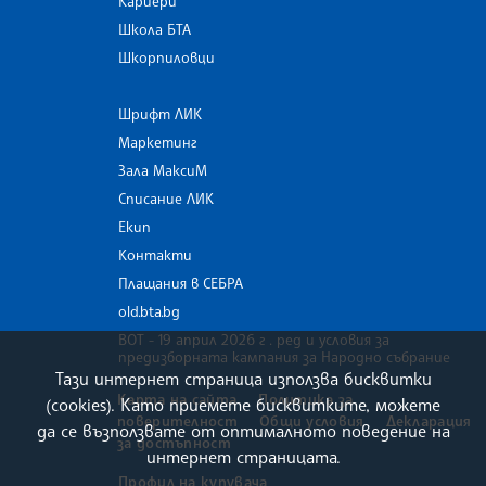
Кариери
Школа БТА
Шкорпиловци
Шрифт ЛИК
Маркетинг
Зала МаксиМ
Списание ЛИК
Екип
Контакти
Плащания в СЕБРА
old.bta.bg
ВОТ - 19 април 2026 г . ред и условия за
предизборната кампания за Народно събрание
Тази интернет страница използва бисквитки
Карта на сайта
Политика за
(cookies). Като приемете бисквитките, можете
поверителност
Общи условия
Декларация
да се възползвате от оптималното поведение на
за достъпност
интернет страницата.
Профил на купувача