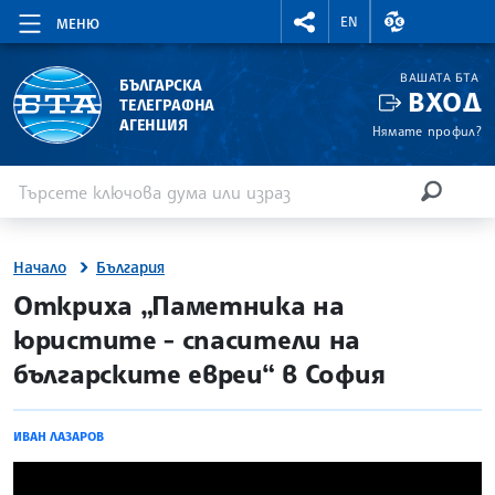
RIGHTMENU.SOCIAL
ВАЛУТНИ КУР
EN
МЕНЮ
ВАШАТА БТА
БЪЛГАРСКА
ВХОД
ТЕЛЕГРАФНА
АГЕНЦИЯ
Нямате профил?
Въведете ключова дума или израз
Търсене
ТЪРСЕН
Начало
България
site.bta
Откриха „Паметника на
юристите - спасители на
българските евреи“ в София
ИВАН ЛАЗАРОВ