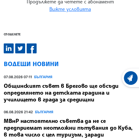
Продължете да четете с абонамент
Вижте условията
СПОДЕЛЕТЕ
ВОДЕЩИ НОВИНИ
07.08.2026 07:11
БЪЛГАРИЯ
ХРОНО
Общинският съвет в Брегово ще обсъди
определянето на детската градина и
училището в града за средищни
06.08.2026 21:42
БЪЛГАРИЯ
МВнР настоятелно съветва да не се
предприемат неотложни пътувания до Куба,
в това число с цел туризъм, заради