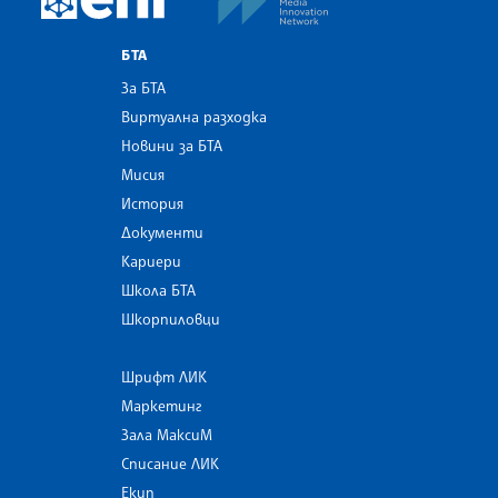
БТА
За БТА
Виртуална разходка
Новини за БТА
Мисия
История
Документи
Кариери
Школа БТА
Шкорпиловци
Шрифт ЛИК
Маркетинг
Зала МаксиМ
Списание ЛИК
Екип