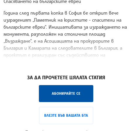
Спасяването на българските евреи
Година след първата копка в София бе открит вече
изграденият „Паметник на юристите - спасители на
българските евреи“. Инициативата за изграждането на
монумента, разположен на столичния площад
„Възраждане“, е на Асоциацията на прокурорите в
България и Камарата на следователите в България, а
проектът е реализиран със съдействието на
Столична община.
/ЕП/
ЗА ДА ПРОЧЕТЕТЕ ЦЯЛАТА СТАТИЯ
АБОНИРАЙТЕ СЕ
ВЛЕЗТЕ ВЪВ ВАШАТА БТА