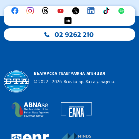
02 9262 210
БЪЛГАРСКА ТЕЛЕГРАФНА АГЕНЦИЯ
© 2022 - 2026, Всички права са запазени.
Българска телеграфна агенция
European Alliance of N
The Assocoation of the Balkan News Agencies S
MINDS Media Innovatio
European Newsroom