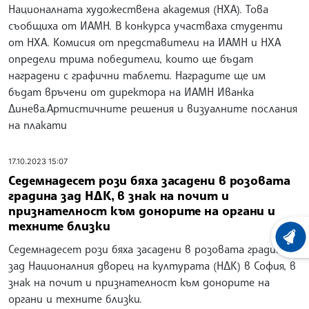
Националната художествена академия (НХА). Това
съобщиха от ИАМН. В конкурса участваха студенти
от НХА. Комисия от представители на ИАМН и НХА
определи трима победители, които ще бъдат
наградени с графични таблети. Наградите ще им
бъдат връчени от директора на ИАМН Иванка
Динева.Артистичните решения и визуалните послания
на плакати
17.10.2023 15:07
Седемнадесет рози бяха засадени в розовата
градина зад НДК, в знак на почит и
признателност към донорите на органи и
техните близки
ХРОНО
Седемнадесет рози бяха засадени в розовата градина
зад Националния дворец на културата (НДК) в София, в
знак на почит и признателност към донорите на
органи и техните близки.