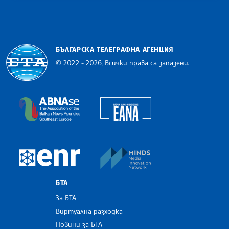
БЪЛГАРСКА ТЕЛЕГРАФНА АГЕНЦИЯ
© 2022 - 2026, Всички права са запазени.
Българска телеграфна агенция
European Alliance of N
The Assocoation of the Balkan News Agencies S
MINDS Media Innovatio
European Newsroom
БТА
За БТА
Виртуална разходка
Новини за БТА