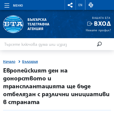
RIGHTMENU.SOCIAL
ВАЛУТНИ КУР
EN
МЕНЮ
ВАШАТА БТА
БЪЛГАРСКА
ВХОД
ТЕЛЕГРАФНА
АГЕНЦИЯ
Нямате профил?
Въведете ключова дума или израз
Търсене
ТЪРСЕН
Начало
България
site.bta
Европейският ден на
донорството и
трансплантацията ще бъде
отбелязан с различни инициативи
в страната