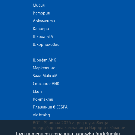
Мисия
История
Документи
Кариери
Школа БТА
Шкорпиловци
Шрифт ЛИК
Маркетинг
Зала МаксиМ
Списание ЛИК
Екип
Контакти
Плащания в СЕБРА
old.bta.bg
ВОТ - 19 април 2026 г . ред и условия за
предизборната кампания за Народно събрание
Тази интернет страница използва бисквитки