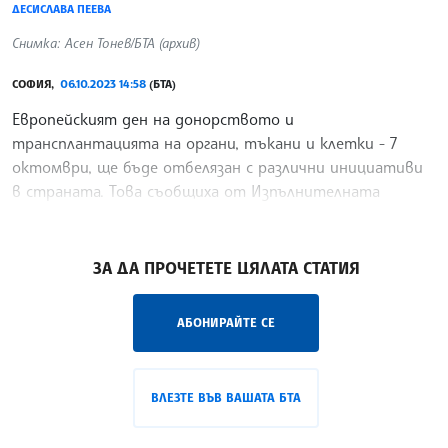
ДЕСИСЛАВА ПЕЕВА
Снимка: Асен Тонев/БТА (архив)
СОФИЯ,
06.10.2023 14:58
(БТА)
Европейският ден на донорството и
трансплантацията на органи, тъкани и клетки - 7
октомври, ще бъде отбелязан с различни инициативи
в страната. Това съобщиха от Изпълнителната
агенция „Медицински надзор“.
/АБ/
ЗА ДА ПРОЧЕТЕТЕ ЦЯЛАТА СТАТИЯ
АБОНИРАЙТЕ СЕ
ВЛЕЗТЕ ВЪВ ВАШАТА БТА