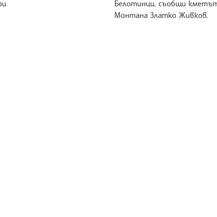
ри
Белотинци, съобщи кметът
Монтана Златко Живков.