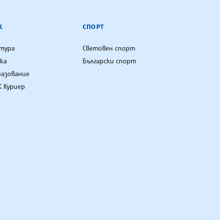
К
СПОРТ
лтура
Световен спорт
ка
Български спорт
разование
 Куриер