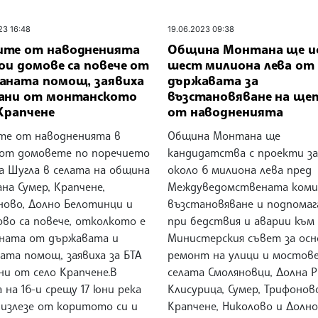
23 16:48
19.06.2023 09:38
те от наводненията
Община Монтана ще и
ои домове са повече от
шест милиона лева от
аната помощ, заявиха
държавата за
ани от монтанското
възстановяване на ще
Крапчене
от наводненията
е от наводненията в
Община Монтана ще
 от домовете по поречието
кандидатства с проекти з
а Шугла в селата на община
около 6 милиона лева пред
на Сумер, Крапчене,
Междуведомствената комис
ново, Долно Белотинци и
възстановяване и подпомаг
ово са повече, отколкото е
при бедствия и аварии към
ната от държавата и
Министерския съвет за осн
ата помощ, заявиха за БТА
ремонт на улици и мостове
ни от село Крапчене.В
селата Смоляновци, Долна Р
на 16-и срещу 17 юни река
Клисурица, Сумер, Трифонов
 излезе от коритото си и
Крапчене, Николово и Долно