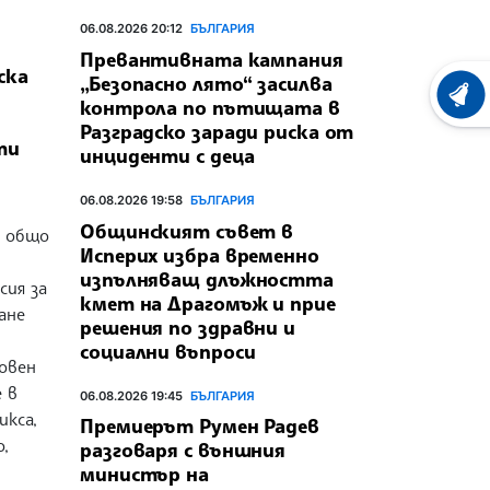
06.08.2026 20:12
БЪЛГАРИЯ
Превантивната кампания
ска
„Безопасно лято“ засилва
ХРОНО
контрола по пътищата в
Разградско заради риска от
ти
инциденти с деца
06.08.2026 19:58
БЪЛГАРИЯ
Общинският съвет в
а общо
Исперих избра временно
изпълняващ длъжността
ия за
кмет на Драгомъж и прие
ане
решения по здравни и
социални въпроси
овен
 в
06.08.2026 19:45
БЪЛГАРИЯ
икса,
Премиерът Румен Радев
о,
разговаря с външния
министър на