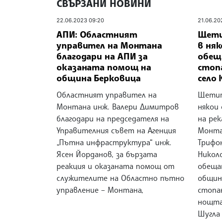
СВЪРЗАНИ НОВИНИ
22.06.2023 09:20
21.06.20
АПИ: Областният
Щети
управител на Монтана
в няк
благодари на АПИ за
обещ
оказаната помощ на
стоп
община Берковица
село 
Областният управител на
Щетит
Монтана инж. Валери Димитров
някои
благодари на председателя на
на рек
Управителния съвет на Агенция
Монта
„Пътна инфраструктура“ инж.
Трифо
Ясен Йорданов, за бързата
Никол
реакция и оказаната помощ от
обеща
служителите на Областно пътно
общин
управление – Монтана,
стопа
нощта 
Шугла