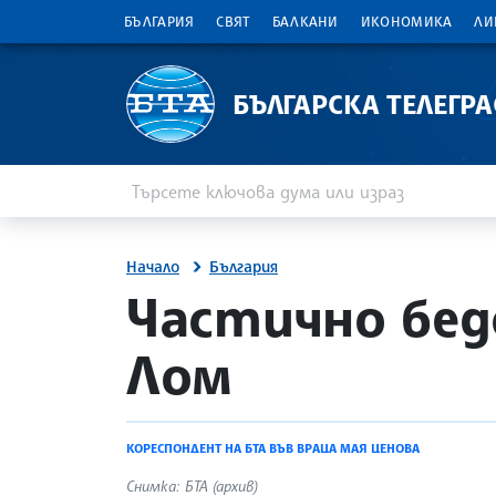
БЪЛГАРИЯ
СВЯТ
БАЛКАНИ
ИКОНОМИКА
ЛИ
БЪЛГАРСКА ТЕЛЕГР
Въведете ключова дума или израз
Търсене
Начало
България
site.bta
Частично бед
Лом
КОРЕСПОНДЕНТ НА БТА ВЪВ ВРАЦА МАЯ ЦЕНОВА
Снимка: БТА (архив)