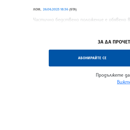
ЛОМ,
26.06.2023 18:36
(БТА)
Частично бедствено положение е обявено 
на фейсбук страницата си.
/АБ/
ЗА ДА ПРОЧЕТ
АБОНИРАЙТЕ СЕ
Продължете да
Вижте