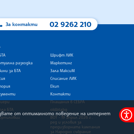
02 9262 210
За контакти
А
БТА
Шрифт ЛИК
туална разходка
Маркетинг
ини за БТА
Зала МаксиМ
rk
сия
Списание ЛИК
тория
Екип
кументи
Контакти
риери
Плащания в СЕБРА
ола БТА
old.bta.bg
олзвате от оптималното поведение на интернет
орпиловци
ВОТ - 19 април 2026 г .
Меню
ред и условия за
за
предизборната кампания
за Народно събрание
достъ