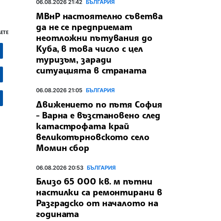
06.08.2026 21:42
БЪЛГАРИЯ
МВнР настоятелно съветва
да не се предприемат
ЕТЕ
неотложни пътувания до
Куба, в това число с цел
туризъм, заради
ситуацията в страната
06.08.2026 21:05
БЪЛГАРИЯ
Движението по пътя София
- Варна е възстановено след
катастрофата край
великотърновското село
Момин сбор
06.08.2026 20:53
БЪЛГАРИЯ
Близо 65 000 кв. м пътни
настилки са ремонтирани в
Разградско от началото на
годината