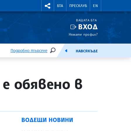
УТНИ КУРСОВЕ
RIGHTMENU.SOCIAL
БТА
ПРЕСКЛУБ
EN
ВАШАТА БТА
ВХОД
Нямате профил?
Подробно търсене
НАВСЯКЪДЕ
ТЪРСЕНЕ
ЕМИСИЯ
е обявено в
ВОДЕЩИ НОВИНИ