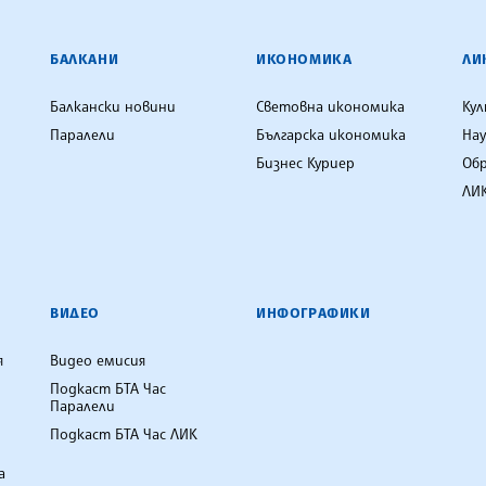
ЕНЦИЯ
БАЛКАНИ
ИКОНОМИКА
ЛИ
Балкански новини
Световна икономика
Ку
Паралели
Българска икономика
Нау
Бизнес Куриер
Об
ЛИК
ВИДЕО
ИНФОГРАФИКИ
я
Видео емисия
Подкаст БТА Час
Паралели
Подкаст БТА Час ЛИК
а