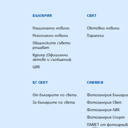
БЪЛГАРСКА ТЕЛЕГРАФНА АГ
БЪЛГАРИЯ
СВЯТ
Национални новини
Световни новини
Регионални новини
Паралели
Общинските съвети
решават
Куриер (Официални
актове и съобщения)
ЦИК
БГ СВЯТ
СНИМКИ
От българите по света
Фотогалерия Българи
За българите по света
Фотогалерия Свят
Фотогалерия ЛИК
Фотогалерия Спорт
ПАМЕТ от фотоархив