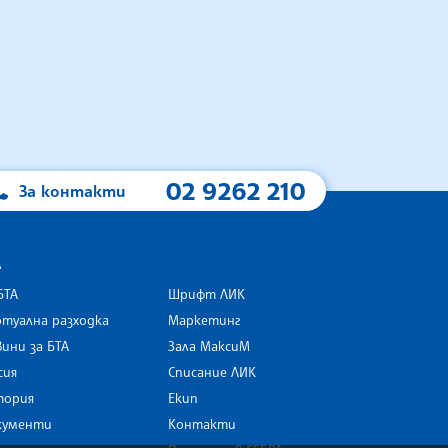
02 9262 210
За контакти
А
БТА
Шрифт ЛИК
туална разходка
Маркетинг
ини за БТА
Зала МаксиМ
rk
сия
Списание ЛИК
тория
Екип
кументи
Контакти