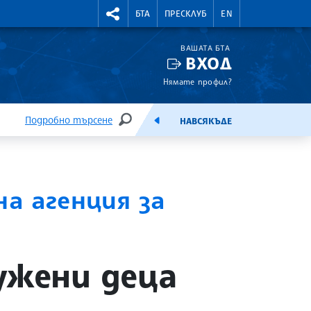
УТНИ КУРСОВЕ
RIGHTMENU.SOCIAL
БТА
ПРЕСКЛУБ
EN
ВАШАТА БТА
ВХОД
Нямате профил?
Подробно търсене
НАВСЯКЪДЕ
ТЪРСЕНЕ
ЕМИСИЯ
а агенция за
ужени деца