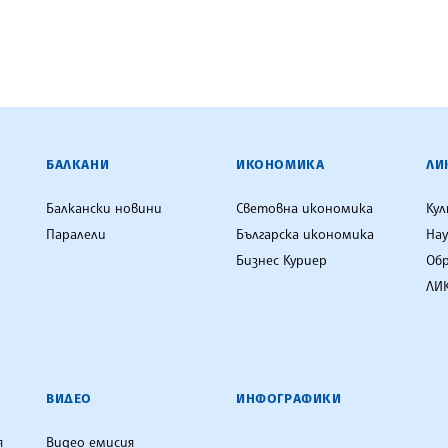
ЕНЦИЯ
БАЛКАНИ
ИКОНОМИКА
ЛИ
Балкански новини
Световна икономика
Ку
Паралели
Българска икономика
Нау
Бизнес Куриер
Об
ЛИК
ВИДЕО
ИНФОГРАФИКИ
я
Видео емисия