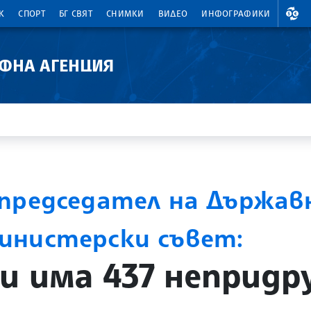
ВАЛ
К
СПОРТ
БГ СВЯТ
СНИМКИ
ВИДЕО
ИНФОГРАФИКИ
АФНА АГЕНЦИЯ
председател на Държавн
инистерски съвет:
и има 437 непридр