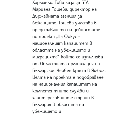
Харманли. Това каза за БТА
Мариана Тошева, директор на
Държавната агенция за
бежанците. Тошева участва в
представянето на дейностите
по проект „На Фокус -
националният капацитет в
областта на убежището и
миграцията“, който се изпълнява
от Областната организация на
Българския Червен кръст в Ямбол.
Целта на проекта е подобряване
на националния капацитет на
компетентните служби и
заинтересованите страни в
България в областта на
убежището и