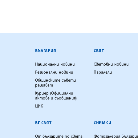
БЪЛГАРСКА ТЕЛЕГРАФНА АГ
БЪЛГАРИЯ
СВЯТ
Национални новини
Световни новини
Регионални новини
Паралели
Общинските съвети
решават
Куриер (Официални
актове и съобщения)
ЦИК
БГ СВЯТ
СНИМКИ
От българите по света
Фотогалерия Българи