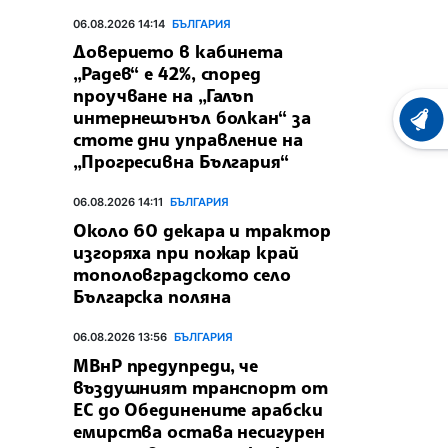
06.08.2026 14:14
БЪЛГАРИЯ
Доверието в кабинета
„Радев“ е 42%, според
проучване на „Галъп
интернешънъл болкан“ за
ХРОНО
стоте дни управление на
„Прогресивна България“
06.08.2026 14:11
БЪЛГАРИЯ
Около 60 декара и трактор
изгоряха при пожар край
тополовградското село
Българска поляна
06.08.2026 13:56
БЪЛГАРИЯ
МВнР предупреди, че
въздушният транспорт от
ЕС до Обединените арабски
емирства остава несигурен