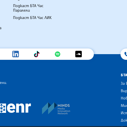
Подкаст БТА Час
Паралели
Подкаст БТА Час ЛИК
а
БТ
ени.
За 
Вир
Нов
an Alliance of News Agencies
MINDS Media Innovation Netwo
 News Agencies Southeast Europe
Ми
European Newsroom
Ис
До