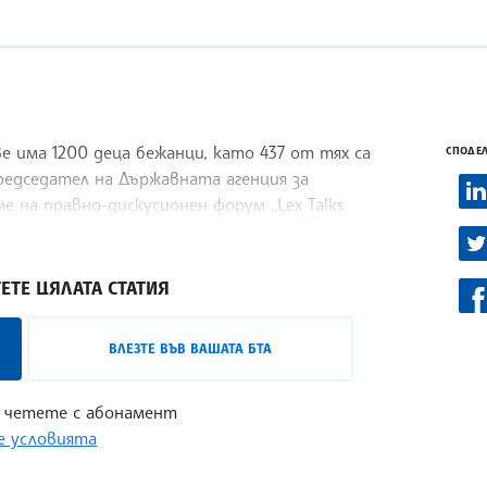
има 1200 деца бежанци, като 437 от тях са
СПОДЕЛ
редседател на Държавната агенция за
 на правно-дискусионен форум „Lex Talks
ЕТЕ ЦЯЛАТА СТАТИЯ
ВЛЕЗТЕ ВЪВ ВАШАТА БТА
 четете с абонамент
 условията