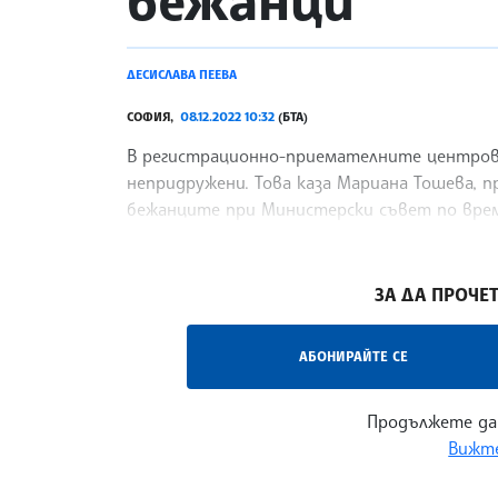
бежанци
ДЕСИСЛАВА ПЕЕВА
СОФИЯ,
08.12.2022 10:32
(БТА)
В регистрационно-приемателните центрове 
непридружени. Това каза Мариана Тошева, п
бежанците при Министерски съвет по време
2022:
/РЗ/
ЗА ДА ПРОЧЕТ
АБОНИРАЙТЕ СЕ
Продължете да
Вижте