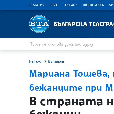
БЪЛГАРИЯ
СВЯТ
БАЛКАНИ
ИКОНОМИКА
ЛИ
БЪЛГАРСКА ТЕЛЕГР
Въведете ключова дума или израз
Търсене
Начало
България
Мариана Тошева, 
бежанците при М
site.bta
В страната н