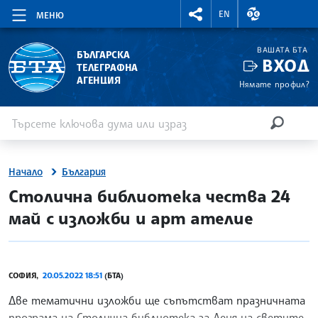
RIGHTMENU.SOCIAL
ВАЛУТНИ КУР
EN
МЕНЮ
ВАШАТА БТА
БЪЛГАРСКА
ВХОД
ТЕЛЕГРАФНА
АГЕНЦИЯ
Нямате профил?
Въведете ключова дума или израз
Търсене
ТЪРСЕН
Начало
България
site.bta
Столична библиотека чества 24
май с изложби и арт ателие
СОФИЯ,
20.05.2022 18:51
(БТА)
Две тематични изложби ще съпътстват празничната
програма на Столична библиотека за Деня на свeтите