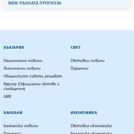
ВИЖ ПЪЛНАТА ПРОГНОЗА
БЪЛГАРСКА ТЕЛЕГРАФНА АГЕНЦИЯ
БЪЛГАРИЯ
СВЯТ
Национални новини
Световни новини
Регионални новини
Паралели
Общинските съвети решават
Куриер (Официални актове и
съобщения)
ЦИК
БАЛКАНИ
ИКОНОМИКА
Балкански новини
Световна икономика
Паралели
Българска икономика