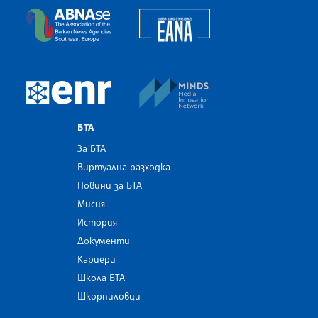
European Alliance of N
The Assocoation of the Balkan News Agencies S
MINDS Media Innovatio
European Newsroom
БТА
За БТА
Виртуална разходка
Новини за БТА
Мисия
История
Документи
Кариери
Школа БТА
Шкорпиловци