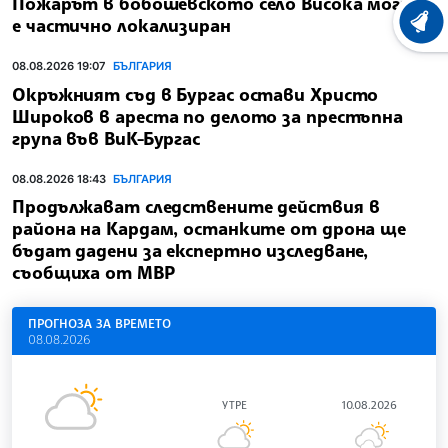
Пожарът в бобошевското село Висока могила
е частично локализиран
ХРОНО
08.08.2026 19:07
БЪЛГАРИЯ
Окръжният съд в Бургас остави Христо
Широков в ареста по делото за престъпна
група във ВиК-Бургас
08.08.2026 18:43
БЪЛГАРИЯ
Продължават следствените действия в
района на Кардам, останките от дрона ще
бъдат дадени за експертно изследване,
съобщиха от МВР
ПРОГНОЗА ЗА ВРЕМЕТО
08.08.2026
УТРЕ
10.08.2026