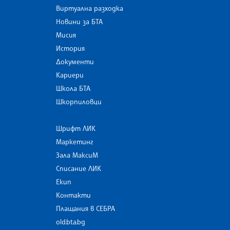
Виртуална разходка
Новини за БТА
Мисия
История
Документи
Кариери
Школа БТА
Шкорпиловци
Шрифт ЛИК
Маркетинг
Зала МаксиМ
Списание ЛИК
Екип
Контакти
Плащания в СЕБРА
old.bta.bg