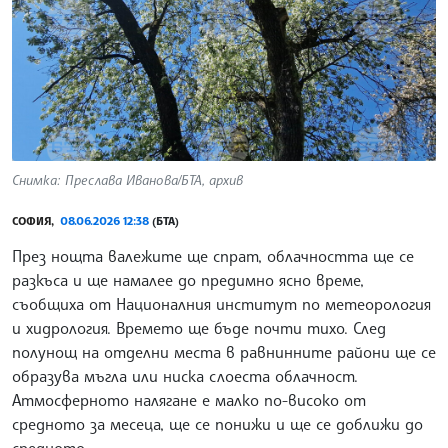
Снимка: Преслава Иванова/БТА, архив
СОФИЯ,
08.06.2026 12:38
(БТА)
През нощта валежите ще спрат, облачността ще се
разкъса и ще намалее до предимно ясно време,
съобщиха от Националния институт по метеорология
и хидрология. Времето ще бъде почти тихо. След
полунощ на отделни места в равнинните райони ще се
образува мъгла или ниска слоеста облачност.
Атмосферното налягане е малко по-високо от
средното за месеца, ще се понижи и ще се доближи до
средното.