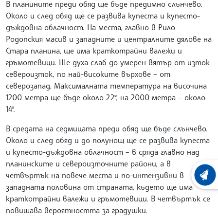
В планините преди обяд ще бъде предимно слънчево.
Около и след обяд ще се развива купеста и купесто-
дъждовна облачност. На места, главно в Рило-
Родопския масив и западните и централните дялове на
Стара планина, ще има краткотрайни валежи и
гръмотевици. Ще духа слаб до умерен вятър от изток-
североизток, по най-високите върхове – от
северозапад. Максималната температура на височина
1200 метра ще бъде около 22°, на 2000 метра – около
14°.
В средата на седмицата преди обяд ще бъде слънчево.
Около и след обяд и до полунощ ще се развива купеста
и купесто-дъждовна облачност – в сряда главно над
планинските и североизточните райони, а в
четвъртък на повече места и по-интензивни в
ХРОНО
западната половина от страната, където ще има
краткотрайни валежи и гръмотевици. В четвъртък се
повишава вероятността за градушки.