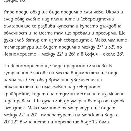
Утре преди обяд ще бъде предимно слънчево. Около и
след обяд главно над планините и Североизточна
България ще се развива купеста и купесто-дъждовна
облачност и на места там ще превали и прегърми. Ще
духа слаб вятър от изток-североизток. Максималните
температури ще бъдат предимно между 27° и 32°, по
Черноморието – между 22° и 26°, а в София – около 28°.
По Черноморието ще бъде предимно слънчево. В
сутрешните часове на места видимостта ще бъде
намалена. След обяд временни увеличения на
облачността ще има главно над северното
крайбрежие, където на отделни места не е изключено
и да превали. Ще духа слаб до умерен вятър от изток-
югоизток. Максималните температури ще бъдат
между 22° и 26°. Температурата на морската вода е
20°-22°. Вълнението на морето ще бъде 1-2 бала.