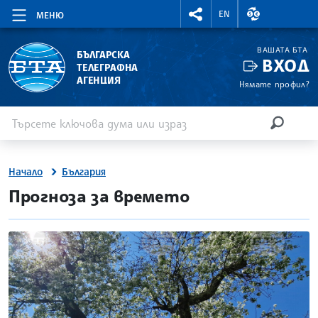
RIGHTMENU.SOCIAL
ВАЛУТНИ КУР
EN
МЕНЮ
ВАШАТА БТА
БЪЛГАРСКА
ВХОД
ТЕЛЕГРАФНА
АГЕНЦИЯ
Нямате профил?
Въведете ключова дума или израз
Търсене
ТЪРСЕН
Начало
България
site.bta
Прогноза за времето