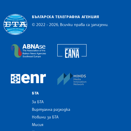
БЪЛГАРСКА ТЕЛЕГРАФНА АГЕНЦИЯ
© 2022 - 2026, Всички права са запазени.
Българска телеграфна агенция
European Alliance of N
The Assocoation of the Balkan News Agencies S
MINDS Media Innovatio
European Newsroom
БТА
За БТА
Виртуална разходка
Новини за БТА
Мисия