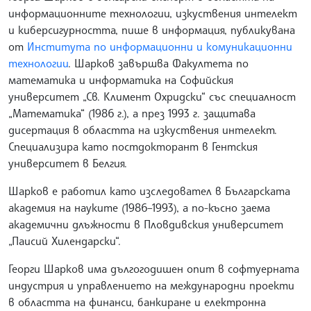
информационните технологии, изкуствения интелект
и киберсигурността, пише в информация, публикувана
от
Института по информационни и комуникационни
технологии
. Шарков завършва Факултета по
математика и информатика на Софийския
университет „Св. Климент Охридски“ със специалност
„Математика“ (1986 г.), а през 1993 г. защитава
дисертация в областта на изкуствения интелект.
Специализира като постдокторант в Гентския
университет в Белгия.
Шарков е работил като изследовател в Българската
академия на науките (1986–1993), а по-късно заема
академични длъжности в Пловдивския университет
„Паисий Хилендарски“.
Георги Шарков има дългогодишен опит в софтуерната
индустрия и управлението на международни проекти
в областта на финанси, банкиране и електронна