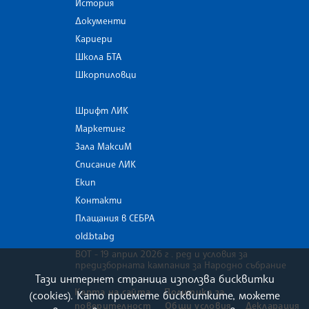
История
Документи
Кариери
Школа БТА
Шкорпиловци
Шрифт ЛИК
Маркетинг
Зала МаксиМ
Списание ЛИК
Екип
Контакти
Плащания в СЕБРА
old.bta.bg
ВОТ - 19 април 2026 г . ред и условия за
предизборната кампания за Народно събрание
Тази интернет страница използва бисквитки
Карта на сайта
Политика за
(cookies). Като приемете бисквитките, можете
поверителност
Общи условия
Декларация