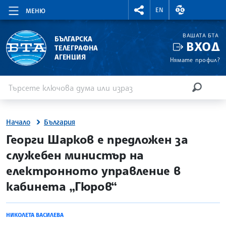
RIGHTMENU.SOCIAL
ВАЛУТНИ КУР
EN
МЕНЮ
ВАШАТА БТА
БЪЛГАРСКА
ВХОД
ТЕЛЕГРАФНА
АГЕНЦИЯ
Нямате профил?
Въведете ключова дума или израз
Търсене
ТЪРСЕН
Начало
България
site.bta
Георги Шарков е предложен за
служебен министър на
електронното управление в
кабинета „Гюров“
НИКОЛЕТА ВАСИЛЕВА