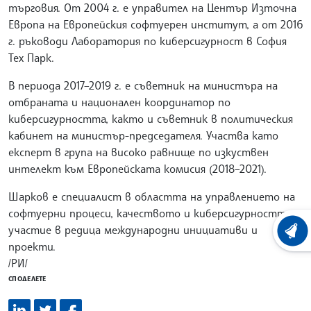
търговия. От 2004 г. е управител на Център Източна
Европа на Европейския софтуерен институт, а от 2016
г. ръководи Лаборатория по киберсигурност в София
Тех Парк.
В периода 2017–2019 г. е съветник на министъра на
отбраната и национален координатор по
киберсигурността, както и съветник в политическия
кабинет на министър-председателя. Участва като
експерт в група на високо равнище по изкуствен
интелект към Европейската комисия (2018–2021).
Шарков е специалист в областта на управлението на
софтуерни процеси, качеството и киберсигурността, с
участие в редица международни инициативи и
ХРОНО
проекти.
/РИ/
СПОДЕЛЕТЕ