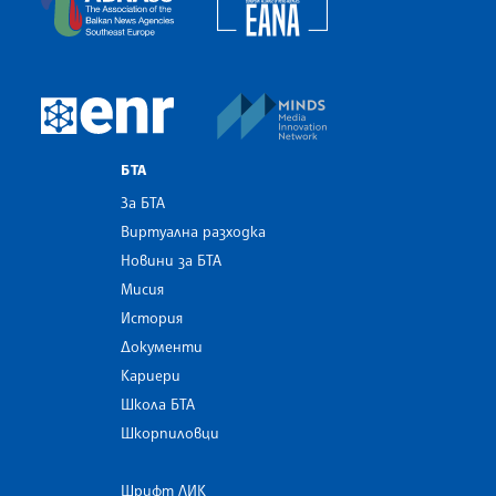
MINDS Media Innovatio
European Newsroom
БТА
За БТА
Виртуална разходка
Новини за БТА
Мисия
История
Документи
Кариери
Школа БТА
Шкорпиловци
Шрифт ЛИК