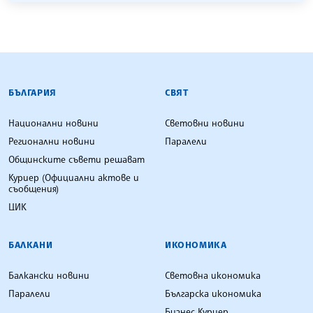
БЪЛГАРСКА ТЕЛЕГРАФНА АГЕНЦИЯ
БЪЛГАРИЯ
СВЯТ
Национални новини
Световни новини
Регионални новини
Паралели
Общинските съвети решават
Куриер (Официални актове и
съобщения)
ЦИК
БАЛКАНИ
ИКОНОМИКА
Балкански новини
Световна икономика
Паралели
Българска икономика
Бизнес Куриер