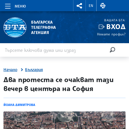
RIGHTMENU.SOCIAL
ВАЛУТНИ КУР
EN
МЕНЮ
ВАШАТА БТА
БЪЛГАРСКА
ВХОД
ТЕЛЕГРАФНА
АГЕНЦИЯ
Нямате профил?
Въведете ключова дума или израз
Търсене
ТЪРСЕН
Начало
България
site.bta
Два протеста се очакват тази
вечер в центъра на София
ЙОАНА ДИМИТРОВА