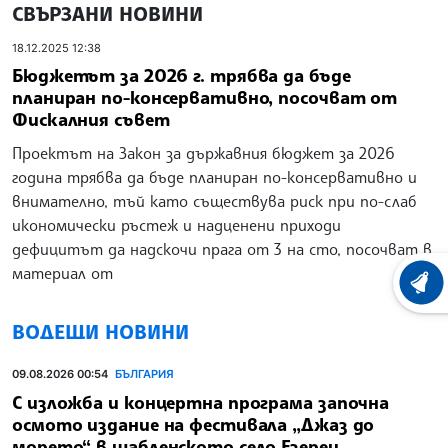
СВЪРЗАНИ НОВИНИ
18.12.2025 12:38
Бюджетът за 2026 г. трябва да бъде
планиран по-консервативно, посочват от
Фискалния съвет
Проектът на Закон за държавния бюджет за 2026
година трябва да бъде планиран по-консервативно и
внимателно, тъй като съществува риск при по-слаб
икономически ръстеж и надценени приходи
дефицитът да надскочи прага от 3 на сто, посочват в
материал от
ХРОНО
ВОДЕЩИ НОВИНИ
09.08.2026 00:54
БЪЛГАРИЯ
С изложба и концертна програма започна
осмото издание на фестивала „Джаз до
морето“ в шабленското село Езерец