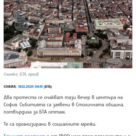
Снимка: БТА, архив
СОФИЯ,
18.12.2025 06:15
(БТА)
Два протеста се очакват тази вечер в центъра на
София. Събитията са заявени в Столичната община,
потвърдиха за БТА оттам.
Те са организирани в социалните мрежи.
Единият протест
е от 18:00 часа пред парламента и е