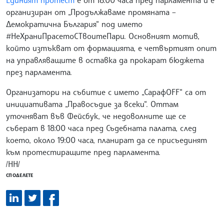
организиран от „Продължаваме промяната –
Демократична България“ под името
#НеХраниПрасетоСТвоитеПари. Основният мотив,
който изтъкват от формацията, е четвъртият опит
на управляващите в оставка да прокарат бюджета
през парламента.
Организатори на събитие с името „СарафOFF“ са от
инициативата „Правосъдие за всеки“. Оттам
уточняват във Фейсбук, че недоволните ще се
съберат в 18:00 часа пред Съдебната палата, след
което, около 19:00 часа, планират да се присъединят
към протестиращите пред парламента.
/НН/
СПОДЕЛЕТЕ