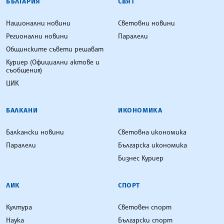
БЪЛГАРИЯ
СВЯТ
Национални новини
Световни новини
Регионални новини
Паралели
Общинските съвети решават
Куриер (Официални актове и
съобщения)
ЦИК
БАЛКАНИ
ИКОНОМИКА
Балкански новини
Световна икономика
Паралели
Българска икономика
Бизнес Куриер
ЛИК
СПОРТ
Култура
Световен спорт
Наука
Български спорт