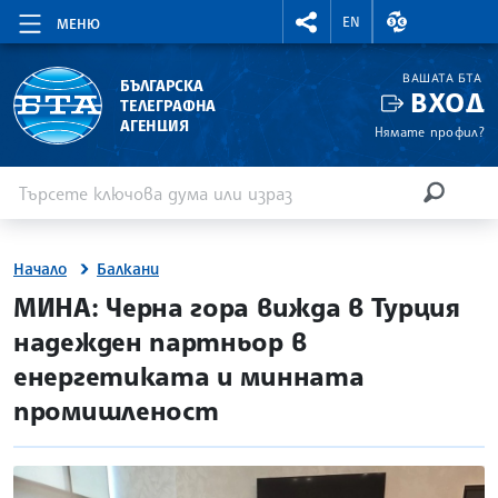
RIGHTMENU.SOCIAL
ВАЛУТНИ КУР
EN
МЕНЮ
ВАШАТА БТА
БЪЛГАРСКА
ВХОД
ТЕЛЕГРАФНА
АГЕНЦИЯ
Нямате профил?
Въведете ключова дума или израз
Търсене
ТЪРСЕН
Начало
Балкани
site.bta
МИНА: Черна гора вижда в Турция
надежден партньор в
енергетиката и минната
промишленост