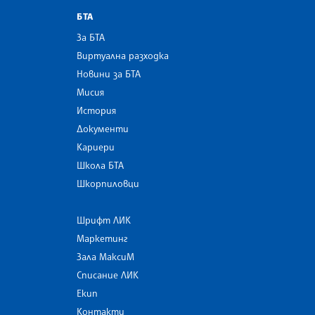
БТА
За БТА
Виртуална разходка
Новини за БТА
Мисия
История
Документи
Кариери
Школа БТА
Шкорпиловци
Шрифт ЛИК
Маркетинг
Зала МаксиМ
Списание ЛИК
Екип
Контакти