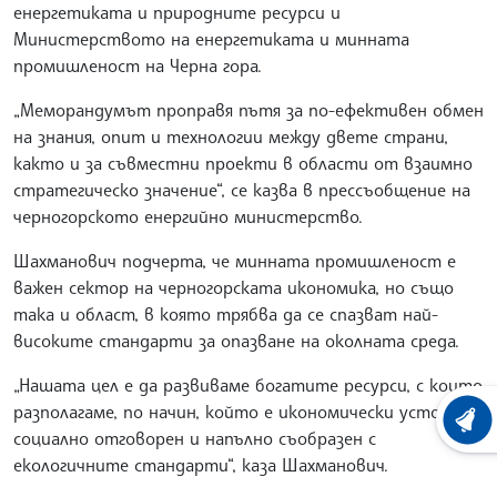
енергетиката и природните ресурси и
Министерството на енергетиката и минната
промишленост на Черна гора.
„Меморандумът проправя пътя за по-ефективен обмен
на знания, опит и технологии между двете страни,
както и за съвместни проекти в области от взаимно
стратегическо значение“, се казва в прессъобщение на
черногорското енергийно министерство.
Шахманович подчерта, че минната промишленост е
важен сектор на черногорската икономика, но също
така и област, в която трябва да се спазват най-
високите стандарти за опазване на околната среда.
„Нашата цел е да развиваме богатите ресурси, с които
разполагаме, по начин, който е икономически устойчив,
ХРОНО
социално отговорен и напълно съобразен с
екологичните стандарти“, каза Шахманович.