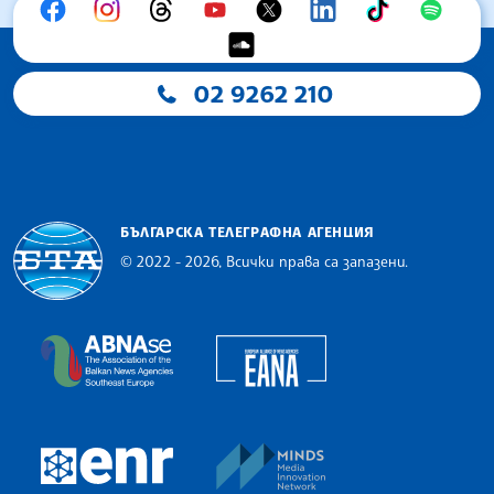
02 9262 210
БЪЛГАРСКА ТЕЛЕГРАФНА АГЕНЦИЯ
© 2022 - 2026, Всички права са запазени.
Българска телеграфна агенция
European Alliance of N
The Assocoation of the Balkan News Agencies S
MINDS Media Innovatio
European Newsroom