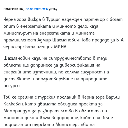
ПОДГОРИЦА,
03.10.2025 21:17
(БТА)
Черна гора вижда в Турция надежден партньор с богат
опит в енергетиката и минното дело, каза
министърът на енергетиката и минната
промишленост Адмир Шахманович. Това предаде за БТА
черногорската агенция МИНА.
Шахманович каза, че сътрудничеството в тези
области ще допринесе за диверсификация на
енергийните източници, по-голяма сигурност на
доставките и оползотворяване на природните
ресурси.
Той се срещна с турския посланик в Черна гора Баръш
Калкаван, като двамата обсъдиха проекта за
Меморандум за разбирателство в областта на
минното дело и въглеводородите, който ще бъде
подписан от турското Министерство на