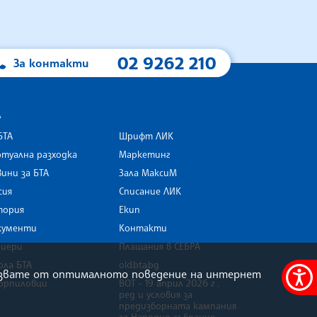
02 9262 210
За контакти
А
БТА
Шрифт ЛИК
туална разходка
Маркетинг
ини за БТА
Зала МаксиМ
rk
сия
Списание ЛИК
тория
Екип
кументи
Контакти
риери
Плащания в СЕБРА
ола БТА
old.bta.bg
олзвате от оптималното поведение на интернет
орпиловци
ВОТ - 19 април 2026 г .
Меню
ред и условия за
за
предизборната кампания