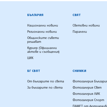
БЪЛГАРСКА ТЕЛЕГРАФНА АГ
БЪЛГАРИЯ
СВЯТ
Национални новини
Световни новини
Регионални новини
Паралели
Общинските съвети
решават
Куриер (Официални
актове и съобщения)
ЦИК
БГ СВЯТ
СНИМКИ
От българите по света
Фотогалерия Българи
За българите по света
Фотогалерия Свят
Фотогалерия ЛИК
Фотогалерия Спорт
ПАМЕТ от фотоархив