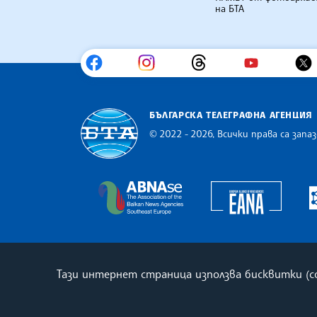
на БТА
БЪЛГАРСКА ТЕЛЕГРАФНА АГЕНЦИЯ
© 2022 - 2026, Всички права са запаз
Българска телеграфна агенция
Europe
The Assocoation of the Balkan
Тази интернет страница използва бисквитки (