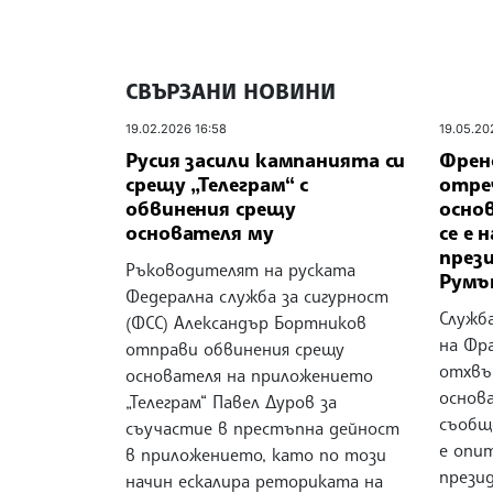
СВЪРЗАНИ НОВИНИ
19.02.2026 16:58
19.05.20
Русия засили кампанията си
Френ
срещу „Телеграм“ с
отре
обвинения срещу
основ
основателя му
се е 
през
Ръководителят на руската
Румъ
Федерална служба за сигурност
Служб
(ФСС) Александър Бортников
на Фр
отправи обвинения срещу
отхвъ
основателя на приложението
основ
„Телеграм“ Павел Дуров за
съобще
съучастие в престъпна дейност
е опит
в приложението, като по този
прези
начин ескалира реториката на