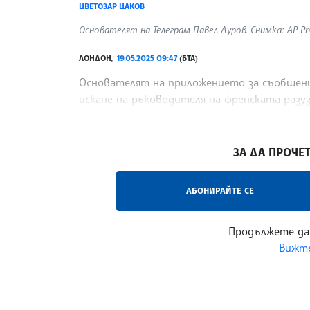
ЦВЕТОЗАР ЦАКОВ
Основателят на Телеграм Павел Дуров. Снимка: AP Pho
ЛОНДОН,
19.05.2025 09:47
(БТА)
Основателят на приложението за съобщения 
искане на ръководителя на френската разу
консервативни гласове в платформата си п
/МИД/
ЗА ДА ПРОЧЕТ
АБОНИРАЙТЕ СЕ
Продължете да
Вижте