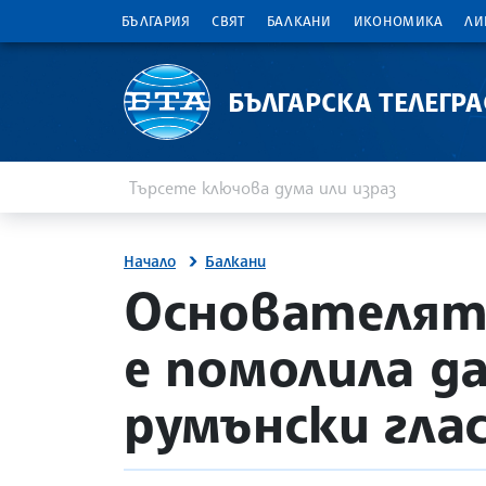
БЪЛГАРИЯ
СВЯТ
БАЛКАНИ
ИКОНОМИКА
ЛИ
БЪЛГАРСКА ТЕЛЕГР
Въведете ключова дума или израз
Търсене
Начало
Балкани
site.bta
Основателят 
е помолила д
румънски гла