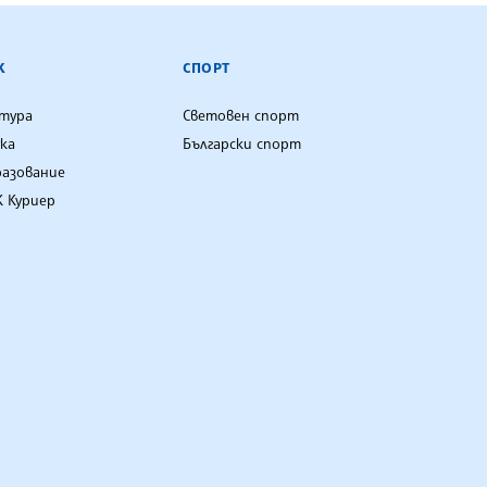
К
СПОРТ
лтура
Световен спорт
ка
Български спорт
разование
 Куриер