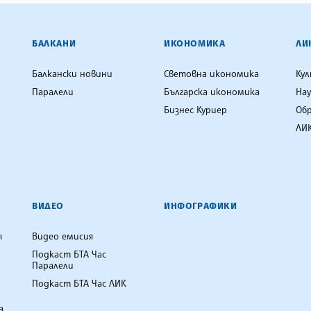
ЕНЦИЯ
БАЛКАНИ
ИКОНОМИКА
ЛИ
Балкански новини
Световна икономика
Ку
Паралели
Българска икономика
Нау
Бизнес Куриер
Об
ЛИК
ВИДЕО
ИНФОГРАФИКИ
я
Видео емисия
Подкаст БТА Час
Паралели
Подкаст БТА Час ЛИК
а