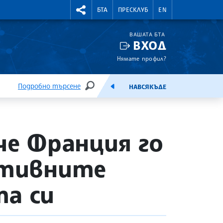
УТНИ КУРСОВЕ
RIGHTMENU.SOCIAL
БТА
ПРЕСКЛУБ
EN
ВАШАТА БТА
ВХОД
Нямате профил?
Подробно търсене
НАВСЯКЪДЕ
ТЪРСЕНЕ
ЕМИСИЯ
че Франция го
ативните
та си