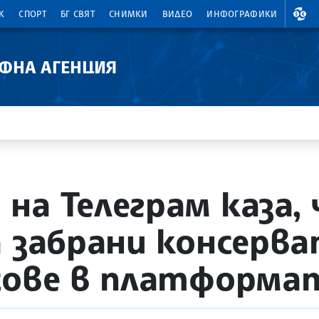
ВАЛ
К
СПОРТ
БГ СВЯТ
СНИМКИ
ВИДЕО
ИНФОГРАФИКИ
АФНА АГЕНЦИЯ
на Телеграм каза, 
а забрани консерв
сове в платформа