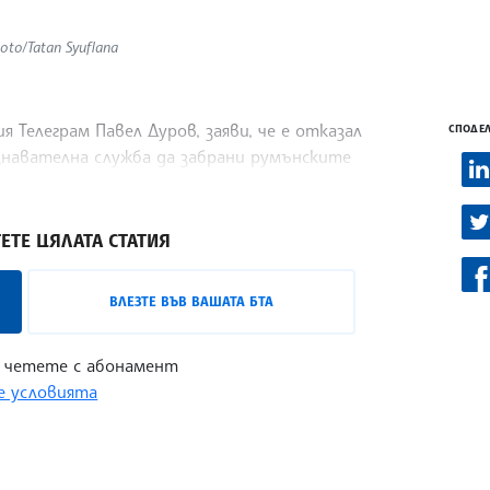
to/Tatan Syuflana
Телеграм Павел Дуров, заяви, че е отказал
СПОДЕЛ
знавателна служба да забрани румънските
реди изборите в Румъния, предаде
ЕТЕ ЦЯЛАТА СТАТИЯ
ВЛЕЗТЕ ВЪВ ВАШАТА БТА
 четете с абонамент
 условията