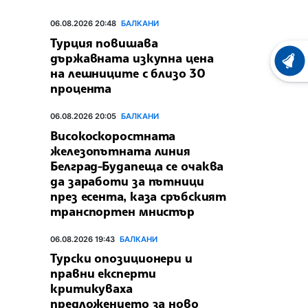
06.08.2026 20:48
БАЛКАНИ
Турция повишава
държавната изкупна цена
ХРОНО
на лешниците с близо 30
процента
06.08.2026 20:05
БАЛКАНИ
Високоскоростната
железопътната линия
Белград-Будапеща се очаква
да заработи за пътници
през есента, каза сръбският
транспортен мнистър
06.08.2026 19:43
БАЛКАНИ
Турски опозиционери и
правни експерти
критикуваха
предложението за ново