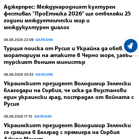
Аджерпрес: Международният културен
фестивал "ПроЕтника 2026" ще отбележи 25
години междуетнически мир и
междукултурен диалог
08.08.2026 22:09
БАЛКАНИ
ХРОНО
Турция поиска от Русия и Украйна да обявят
мораториум на атаките в Черно море, заяви
турският външен министър
08.08.2026 20:43
БАЛКАНИ
Украинският президент Володимир Зеленски
благодари на Сърбия, че иска да възстанови
един украински град, пострадал от войната с
Русия
08.08.2026 17:15
БАЛКАНИ
Украинският президент Володимир Зеленски
се срещна в Белград с премиера на Сърбия
Джуро Мацут