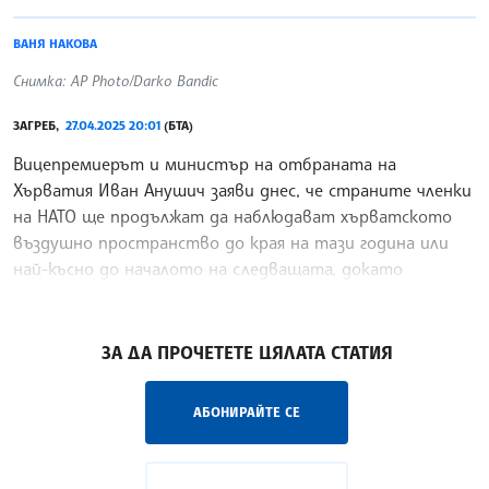
ВАНЯ НАКОВА
Снимка: AP Photo/Darko Bandic
ЗАГРЕБ,
27.04.2025 20:01
(БТА)
Вицепремиерът и министър на отбраната на
Хърватия Иван Анушич заяви днес, че страните членки
на НАТО ще продължат да наблюдават хърватското
въздушно пространство до края на тази година или
най-късно до началото на следващата, докато
купените от
/ВН/
ЗА ДА ПРОЧЕТЕТЕ ЦЯЛАТА СТАТИЯ
АБОНИРАЙТЕ СЕ