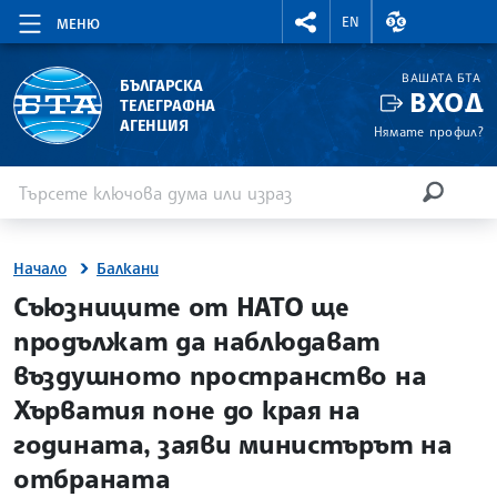
RIGHTMENU.SOCIAL
ВАЛУТНИ КУР
EN
МЕНЮ
ВАШАТА БТА
БЪЛГАРСКА
ВХОД
ТЕЛЕГРАФНА
АГЕНЦИЯ
Нямате профил?
Въведете ключова дума или израз
Търсене
ТЪРСЕН
Начало
Балкани
site.bta
Съюзниците от НАТО ще
продължат да наблюдават
въздушното пространство на
Хърватия поне до края на
годината, заяви министърът на
отбраната