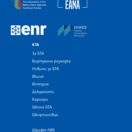
MINDS Media Innovatio
European Newsroom
БТА
За БТА
Виртуална разходка
Новини за БТА
Мисия
История
Документи
Кариери
Школа БТА
Шкорпиловци
Шрифт ЛИК