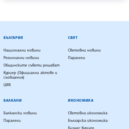
БЪЛГАРСКА ТЕЛЕГРАФНА АГЕНЦИЯ
БЪЛГАРИЯ
СВЯТ
Национални новини
Световни новини
Регионални новини
Паралели
Общинските съвети решават
Куриер (Официални актове и
съобщения)
ЦИК
БАЛКАНИ
ИКОНОМИКА
Балкански новини
Световна икономика
Паралели
Българска икономика
Бизнес Куриер