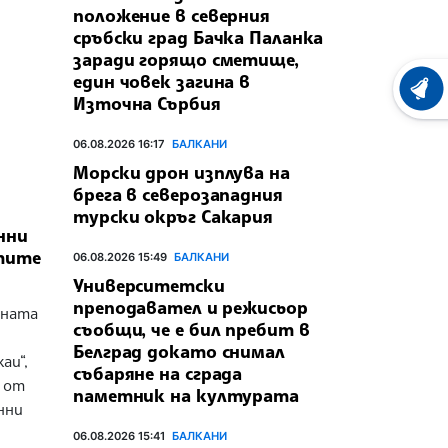
положение в северния
сръбски град Бачка Паланка
заради горящо сметище,
един човек загина в
ХРОНО
Източна Сърбия
06.08.2026 16:17
БАЛКАНИ
Морски дрон изплува на
брега в северозападния
турски окръг Сакария
нни
тите
06.08.2026 15:49
БАЛКАНИ
Университетски
преподавател и режисьор
аната
съобщи, че е бил пребит в
Белград докато снимал
аи“,
събаряне на сграда
 от
паметник на културата
нни
06.08.2026 15:41
БАЛКАНИ