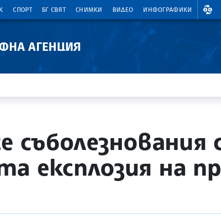
ВАЛ
К
СПОРТ
БГ СВЯТ
СНИМКИ
ВИДЕО
ИНФОГРАФИКИ
АФНА АГЕНЦИЯ
е съболезнования 
а експлозия на п