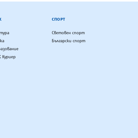
К
СПОРТ
лтура
Световен спорт
ка
Български спорт
разование
 Куриер