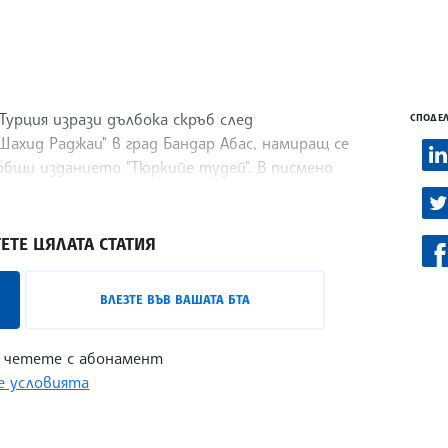
рция изрази дълбока скръб след
СПОДЕЛ
ахид Раджаи" в град Бандар Абас, намиращ се
общи изданието "Тюркийе тудей". В писмено
ЕТЕ ЦЯЛАТА СТАТИЯ
ВЛЕЗТЕ ВЪВ ВАШАТА БТА
 четете с абонамент
 условията