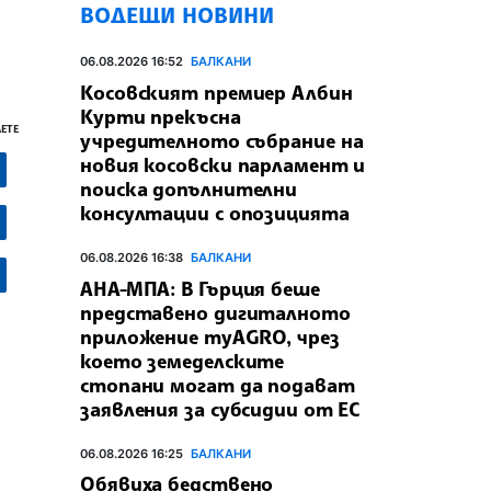
ВОДЕЩИ НОВИНИ
06.08.2026 16:52
БАЛКАНИ
Косовският премиер Албин
Курти прекъсна
ЕТЕ
учредителното събрание на
новия косовски парламент и
поиска допълнителни
консултации с опозицията
06.08.2026 16:38
БАЛКАНИ
АНА-МПА: В Гърция беше
представено дигиталното
приложение myAGRO, чрез
което земеделските
стопани могат да подават
заявления за субсидии от ЕС
06.08.2026 16:25
БАЛКАНИ
Обявиха бедствено