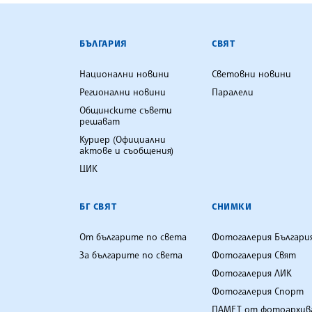
БЪЛГАРСКА ТЕЛЕГРАФНА АГ
БЪЛГАРИЯ
СВЯТ
Национални новини
Световни новини
Регионални новини
Паралели
Общинските съвети
решават
Куриер (Официални
актове и съобщения)
ЦИК
БГ СВЯТ
СНИМКИ
От българите по света
Фотогалерия Българи
За българите по света
Фотогалерия Свят
Фотогалерия ЛИК
Фотогалерия Спорт
ПАМЕТ от фотоархив