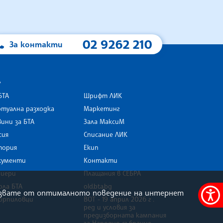
02 9262 210
За контакти
А
БТА
Шрифт ЛИК
туална разходка
Маркетинг
ини за БТА
Зала МаксиМ
rk
сия
Списание ЛИК
тория
Екип
кументи
Контакти
риери
Плащания в СЕБРА
ола БТА
old.bta.bg
олзвате от оптималното поведение на интернет
орпиловци
ВОТ - 19 април 2026 г .
Меню
ред и условия за
за
предизборната кампания