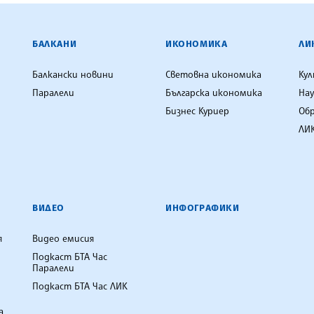
ЕНЦИЯ
БАЛКАНИ
ИКОНОМИКА
ЛИ
Балкански новини
Световна икономика
Ку
Паралели
Българска икономика
Нау
Бизнес Куриер
Об
ЛИК
ВИДЕО
ИНФОГРАФИКИ
я
Видео емисия
Подкаст БТА Час
Паралели
Подкаст БТА Час ЛИК
а