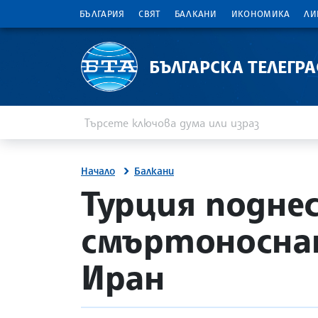
БЪЛГАРИЯ
СВЯТ
БАЛКАНИ
ИКОНОМИКА
ЛИ
БЪЛГАРСКА ТЕЛЕГР
Въведете ключова дума или израз
Търсене
Начало
Балкани
site.bta
Турция поднес
смъртоноснат
Иран