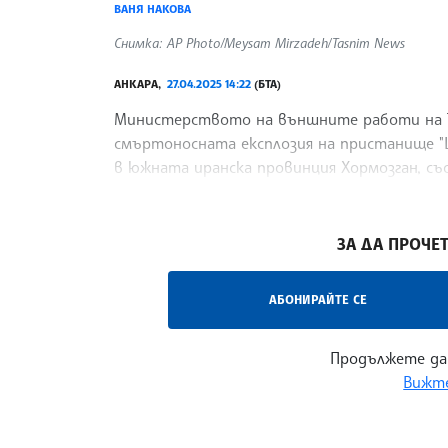
ВАНЯ НАКОВА
Снимка: AP Photo/Meysam Mirzadeh/Tasnim News
АНКАРА,
27.04.2025 14:22
(БТА)
Министерството на външните работи на Ту
смъртоносната експлозия на пристанище "Ш
в южната иранска провинция Хормозган, съ
изявление
/ВН/
ЗА ДА ПРОЧЕТ
АБОНИРАЙТЕ СЕ
Продължете да
Вижте