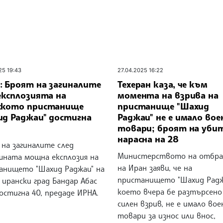
25 19:43
27.04.2025 16:22
: Броят на загиналите
Техеран каза, че към
експлозията на
момента на взрива на
ското пристанище
пристанище "Шахид
ид Раджаи" достигна
Раджаи" не е имало вое
товари; броят на уби
нарасна на 28
 на загиналите след
Министерството на отбр
шната мощна експлозия на
на Иран заяви, че на
анището "Шахид Раджаи" на
пристанището "Шахид Радж
ирански град Бандар Абас
което вчера бе разтърсено
остигна 40, предаде ИРНА.
силен взрив, не е имало вое
товари за износ или внос,