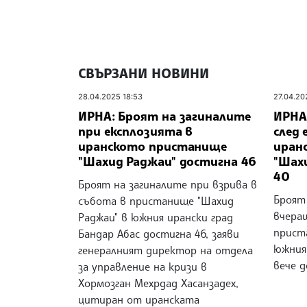
СВЪРЗАНИ НОВИНИ
28.04.2025 18:53
27.04.20
ИРНА: Броят на загиналите
ИРНА
при експлозията в
след 
иранското пристанище
иран
"Шахид Раджаи" достигна 46
"Шах
40
Броят на загиналите при взрива в
Броят
събота в пристанище "Шахид
вчера
Раджаи" в южния ирански град
прист
Бандар Абас достигна 46, заяви
южния 
генералният директор на отдела
вече д
за управление на кризи в
Хормозган Мехрдад Хасанзадех,
цитиран от иранската