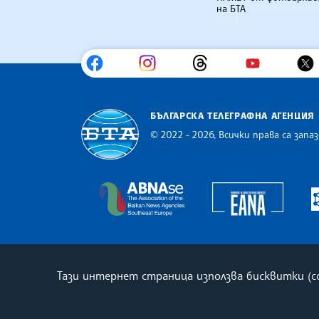
на БТА
БЪЛГАРСКА ТЕЛЕГРАФНА АГЕНЦИЯ
© 2022 - 2026, Всички права са запаз
Българска телеграфна агенция
Europe
The Assocoation of the Balkan
Тази интернет страница използва бисквитки (