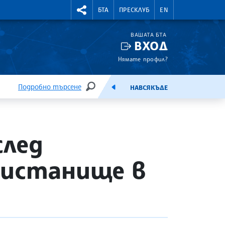
УТНИ КУРСОВЕ
RIGHTMENU.SOCIAL
БТА
ПРЕСКЛУБ
EN
ВАШАТА БТА
ВХОД
Нямате профил?
Подробно търсене
НАВСЯКЪДЕ
ТЪРСЕНЕ
ЕМИСИЯ
след
ристанище в