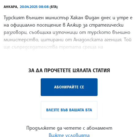
АНКАРА,
20.04.2025 08:08
(БТА)
Турският външен министър Хакан Фидан днес и утре е
на официално посещение в Алжир за стратегически
разговори, съобщиха източници от турското външно
министерство, цитирани от Анадолската агенция. Той
ще съпредседателства третата среща на
Съвместната
/СУ/
ЗА ДА ПРОЧЕТЕТЕ ЦЯЛАТА СТАТИЯ
АБОНИРАЙТЕ СЕ
ВЛЕЗТЕ ВЪВ ВАШАТА БТА
Продължете да четете с абонамент
Вижте условията