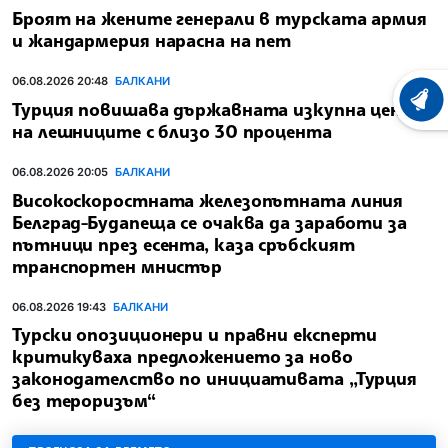
Броят на жените генерали в турската армия
и жандармерия нарасна на пет
06.08.2026 20:48
БАЛКАНИ
ХРОНО
Турция повишава държавната изкупна цена
на лешниците с близо 30 процента
06.08.2026 20:05
БАЛКАНИ
Високоскоростната железопътната линия
Белград-Будапеща се очаква да заработи за
пътници през есента, каза сръбският
транспортен мнистър
06.08.2026 19:43
БАЛКАНИ
Турски опозиционери и правни експерти
критикуваха предложението за ново
законодателство по инициативата „Турция
без тероризъм“